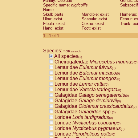
Family: Cebidae
Genus:
S
Cebidae
Saguinus midas
(0)
Specific name:
nigricollis
Subspecif
Cebidae
Saguinus mystax
(0)
Name:
Cebidae
Saguinus nigricollis
Skull: parts
Mandible: exist
(1)
Humerus: 
Cebidae
Saguinus oedipus
Ulna: exist
Scapula: exist
Femur: ex
(0)
Fibula: exist
Coxae: exist
Trunk: exi
Cebidae
Saguinus weddelli
(0)
Hand: exist
Foot: exist
Cebidae
Saguinus
spp.
(0)
Cebidae
Aotus trivirgatus
1 - 1 of 1
(0)
Cebidae
Cebus albifrons
(0)
Cebidae
Cebus apella
(0)
Species:
Cebidae
Cebus capucinus
* OR search
(0)
All species
Cebidae
Cebus nigrivittatus
(1)
(0)
Cheirogaleidae
Microcebus murinus
Cebidae
Cebus
spp.
(0)
(0)
Lemuridae
Eulemur fulvus
Cebidae
Saimiri boliviensis
(0)
(0)
Lemuridae
Eulemur macaco
Cebidae
Saimiri sciureus
(0)
(0)
Lemuridae
Eulemur mongoz
Atelidae
Alouatta caraya
(0)
(0)
Lemuridae
Lemur catta
Atelidae
Alouatta fusca
(0)
(0)
Lemuridae
Varecia variegata
Atelidae
Alouatta seniculus
(0)
(0)
Galagidae
Galago senegalensis
Atelidae
Alouatta
spp.
(0)
(0)
Galagidae
Galago demidovii
Atelidae
Ateles belzebuth
(0)
(0)
Galagidae
Otolemur crassicaudatus
Atelidae
Ateles geoffroyi
(0)
(0)
Galagidae
Galagidae
spp.
Atelidae
Ateles paniscus
(0)
(0)
Loridae
Loris tardigradus
Atelidae
Ateles
spp.
(0)
(0)
Loridae
Nycticebus coucang
Atelidae
Lagothrix lagothricha
(0)
(0)
Loridae
Nycticebus pygmaeus
Atelidae
Lagothrix lagothricha cana
(0)
(0)
Loridae
Perodicticus potto
Pitheciidae
Cacajao calvus rubicundu
(0)