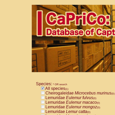
Species:
* OR search
All species
(1)
Cheirogaleidae
Microcebus murinus
(0)
Lemuridae
Eulemur fulvus
(0)
Lemuridae
Eulemur macaco
(0)
Lemuridae
Eulemur mongoz
(0)
Lemuridae
Lemur catta
(0)