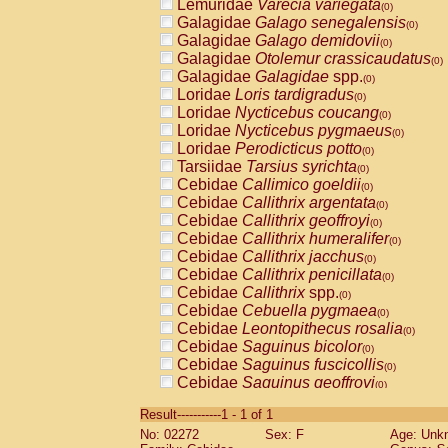
Lemuridae
Varecia variegata
(0)
Galagidae
Galago senegalensis
(0)
Galagidae
Galago demidovii
(0)
Galagidae
Otolemur crassicaudatus
(0)
Galagidae
Galagidae
spp.
(0)
Loridae
Loris tardigradus
(0)
Loridae
Nycticebus coucang
(0)
Loridae
Nycticebus pygmaeus
(0)
Loridae
Perodicticus potto
(0)
Tarsiidae
Tarsius syrichta
(0)
Cebidae
Callimico goeldii
(0)
Cebidae
Callithrix argentata
(0)
Cebidae
Callithrix geoffroyi
(0)
Cebidae
Callithrix humeralifer
(0)
Cebidae
Callithrix jacchus
(0)
Cebidae
Callithrix penicillata
(0)
Cebidae
Callithrix
spp.
(0)
Cebidae
Cebuella pygmaea
(0)
Cebidae
Leontopithecus rosalia
(0)
Cebidae
Saguinus bicolor
(0)
Cebidae
Saguinus fuscicollis
(0)
Cebidae
Saguinus geoffroyi
(0)
Cebidae
Saguinus imperator
(0)
Result-----------1 - 1 of 1
Cebidae
Saguinus labiatus
(0)
No: 02272
Sex: F
Age: Unk
Cebidae
Saguinus leucopus
(0)