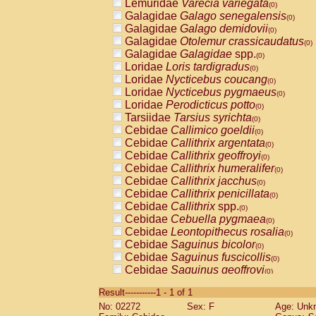
Lemuridae
Varecia variegata
(0)
Galagidae
Galago senegalensis
(0)
Galagidae
Galago demidovii
(0)
Galagidae
Otolemur crassicaudatus
(0)
Galagidae
Galagidae
spp.
(0)
Loridae
Loris tardigradus
(0)
Loridae
Nycticebus coucang
(0)
Loridae
Nycticebus pygmaeus
(0)
Loridae
Perodicticus potto
(0)
Tarsiidae
Tarsius syrichta
(0)
Cebidae
Callimico goeldii
(0)
Cebidae
Callithrix argentata
(0)
Cebidae
Callithrix geoffroyi
(0)
Cebidae
Callithrix humeralifer
(0)
Cebidae
Callithrix jacchus
(0)
Cebidae
Callithrix penicillata
(0)
Cebidae
Callithrix
spp.
(0)
Cebidae
Cebuella pygmaea
(0)
Cebidae
Leontopithecus rosalia
(0)
Cebidae
Saguinus bicolor
(0)
Cebidae
Saguinus fuscicollis
(0)
Cebidae
Saguinus geoffroyi
(0)
Cebidae
Saguinus imperator
(0)
Result-----------1 - 1 of 1
Cebidae
Saguinus labiatus
(0)
No: 02272
Sex: F
Age: Unk
Cebidae
Saguinus leucopus
(0)