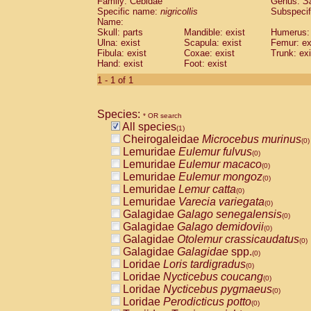
Family: Cebidae
Genus:
S
Cebidae
Saguinus midas
(0)
Specific name:
nigricollis
Subspecif
Cebidae
Saguinus mystax
(0)
Name:
Cebidae
Saguinus nigricollis
Skull: parts
Mandible: exist
(1)
Humerus: 
Cebidae
Saguinus oedipus
Ulna: exist
Scapula: exist
Femur: ex
(0)
Fibula: exist
Coxae: exist
Trunk: exi
Cebidae
Saguinus weddelli
(0)
Hand: exist
Foot: exist
Cebidae
Saguinus
spp.
(0)
Cebidae
Aotus trivirgatus
1 - 1 of 1
(0)
Cebidae
Cebus albifrons
(0)
Cebidae
Cebus apella
(0)
Species:
Cebidae
Cebus capucinus
* OR search
(0)
All species
Cebidae
Cebus nigrivittatus
(1)
(0)
Cheirogaleidae
Microcebus murinus
Cebidae
Cebus
spp.
(0)
(0)
Lemuridae
Eulemur fulvus
Cebidae
Saimiri boliviensis
(0)
(0)
Lemuridae
Eulemur macaco
Cebidae
Saimiri sciureus
(0)
(0)
Lemuridae
Eulemur mongoz
Atelidae
Alouatta caraya
(0)
(0)
Lemuridae
Lemur catta
Atelidae
Alouatta fusca
(0)
(0)
Lemuridae
Varecia variegata
Atelidae
Alouatta seniculus
(0)
(0)
Galagidae
Galago senegalensis
Atelidae
Alouatta
spp.
(0)
(0)
Galagidae
Galago demidovii
Atelidae
Ateles belzebuth
(0)
(0)
Galagidae
Otolemur crassicaudatus
Atelidae
Ateles geoffroyi
(0)
(0)
Galagidae
Galagidae
spp.
Atelidae
Ateles paniscus
(0)
(0)
Loridae
Loris tardigradus
Atelidae
Ateles
spp.
(0)
(0)
Loridae
Nycticebus coucang
Atelidae
Lagothrix lagothricha
(0)
(0)
Loridae
Nycticebus pygmaeus
Atelidae
Lagothrix lagothricha cana
(0)
(0)
Loridae
Perodicticus potto
Pitheciidae
Cacajao calvus rubicundu
(0)