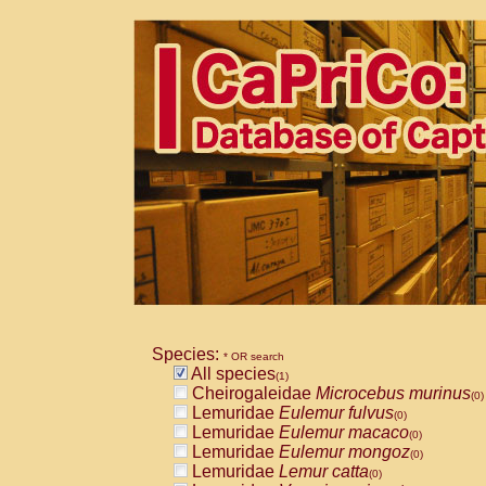
Species:
* OR search
All species
(1)
Cheirogaleidae
Microcebus murinus
(0)
Lemuridae
Eulemur fulvus
(0)
Lemuridae
Eulemur macaco
(0)
Lemuridae
Eulemur mongoz
(0)
Lemuridae
Lemur catta
(0)