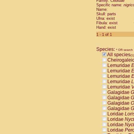
Family: Cebidae
Cebidae
Sa
Specific name:
nigrico
Cebidae
Sa
Name:
Cebidae
Sag
Skull: parts
Cebidae
Sa
Ulna: exist
Fibula: exist
Cebidae
Sag
Hand: exist
Cebidae
Sa
Cebidae
Aot
1 - 1 of 1
Cebidae
Ceb
Cebidae
Ceb
Species:
Cebidae
Ce
* OR search
All species
Cebidae
Ceb
(1)
Cheirogalei
Cebidae
Ce
Lemuridae
E
Cebidae
Sai
Lemuridae
E
Cebidae
Sai
Lemuridae
E
Atelidae
Alo
Lemuridae
L
Atelidae
Alo
Lemuridae
V
Atelidae
Alo
Galagidae
G
Atelidae
Alo
Galagidae
G
Atelidae
Ate
Galagidae
O
Atelidae
Ate
Galagidae
G
Atelidae
Ate
Loridae
Lori
Atelidae
Ate
Loridae
Nyc
Atelidae
Lag
Loridae
Nyc
Atelidae
Lag
Loridae
Pero
Pitheciidae