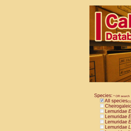
Species:
* OR search
All species
(1)
Cheirogalei
Lemuridae
E
Lemuridae
E
Lemuridae
E
Lemuridae
L