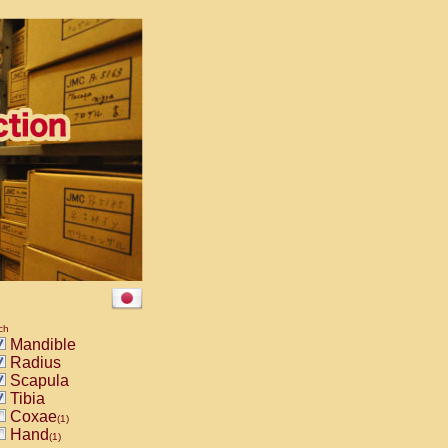
ch
Mandible
Radius
Scapula
Tibia
Coxae
(1)
Hand
(1)