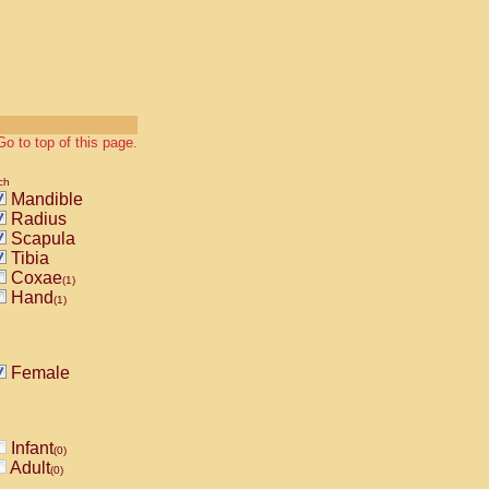
Go to top of this page.
ch
Mandible
Radius
Scapula
Tibia
Coxae
(1)
Hand
(1)
Female
Infant
(0)
Adult
(0)