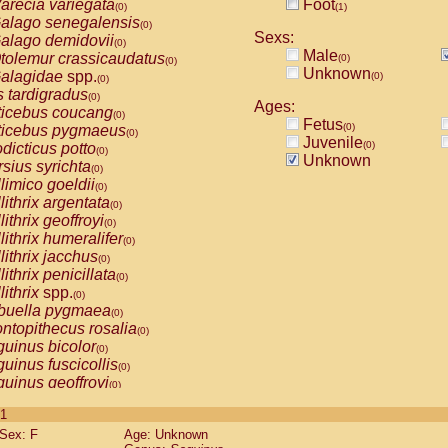
arecia variegata
Foot
(0)
(1)
alago senegalensis
(0)
Sexs:
alago demidovii
(0)
Male
tolemur crassicaudatus
(0)
(0)
Unknown
alagidae
spp.
(0)
(0)
s tardigradus
(0)
Ages:
ticebus coucang
(0)
Fetus
(0)
ticebus pygmaeus
(0)
Juvenile
(0)
dicticus potto
(0)
Unknown
rsius syrichta
(0)
limico goeldii
(0)
lithrix argentata
(0)
lithrix geoffroyi
(0)
lithrix humeralifer
(0)
lithrix jacchus
(0)
lithrix penicillata
(0)
lithrix
spp.
(0)
buella pygmaea
(0)
ntopithecus rosalia
(0)
uinus bicolor
(0)
uinus fuscicollis
(0)
uinus geoffroyi
(0)
uinus imperator
(0)
 1
uinus labiatus
(0)
Sex: F
Age: Unknown
guinus leucopus
(0)