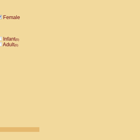
Female
Infant
(0)
Adult
(0)