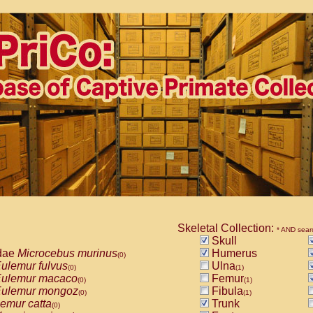
Skeletal Collection:
* AND sear
Skull
dae
Microcebus murinus
Humerus
(0)
ulemur fulvus
Ulna
(0)
(1)
ulemur macaco
Femur
(0)
(1)
ulemur mongoz
Fibula
(0)
(1)
emur catta
Trunk
(0)