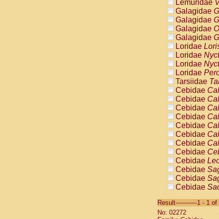
Lemuridae
V
Galagidae
G
Galagidae
G
Galagidae
O
Galagidae
G
Loridae
Lori
Loridae
Nyc
Loridae
Nyc
Loridae
Pero
Tarsiidae
Ta
Cebidae
Cal
Cebidae
Cal
Cebidae
Cal
Cebidae
Cal
Cebidae
Cal
Cebidae
Cal
Cebidae
Cal
Cebidae
Ce
Cebidae
Leo
Cebidae
Sag
Cebidae
Sag
Cebidae
Sag
Cebidae
Sag
Result-----------1 - 1 of
Cebidae
Sag
No: 02272
Cebidae
Sa