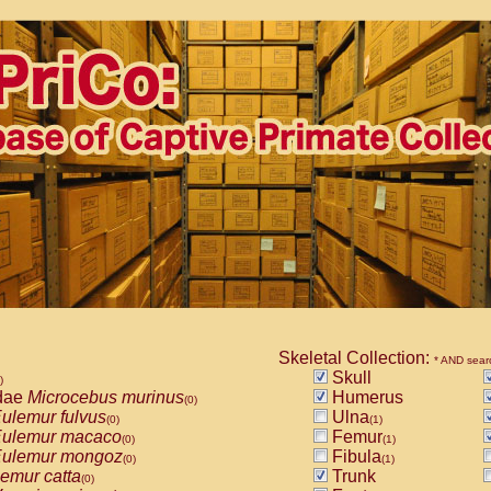
Skeletal Collection:
* AND sear
Skull
)
dae
Microcebus murinus
Humerus
(0)
ulemur fulvus
Ulna
(0)
(1)
ulemur macaco
Femur
(0)
(1)
ulemur mongoz
Fibula
(0)
(1)
emur catta
Trunk
(0)