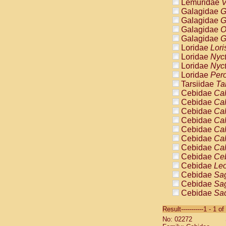
Lemuridae
V
Galagidae
G
Galagidae
G
Galagidae
O
Galagidae
G
Loridae
Lori
Loridae
Nyc
Loridae
Nyc
Loridae
Pero
Tarsiidae
Ta
Cebidae
Cal
Cebidae
Cal
Cebidae
Cal
Cebidae
Cal
Cebidae
Cal
Cebidae
Cal
Cebidae
Cal
Cebidae
Ce
Cebidae
Leo
Cebidae
Sag
Cebidae
Sag
Cebidae
Sag
Cebidae
Sag
Result-----------1 - 1 of
Cebidae
Sag
No: 02272
Cebidae
Sa