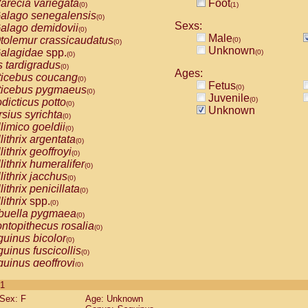
arecia variegata
Foot
(0)
(1)
alago senegalensis
(0)
Sexs:
alago demidovii
(0)
Male
tolemur crassicaudatus
(0)
(0)
Unknown
alagidae
spp.
(0)
(0)
s tardigradus
(0)
Ages:
ticebus coucang
(0)
Fetus
(0)
ticebus pygmaeus
(0)
Juvenile
(0)
dicticus potto
(0)
Unknown
rsius syrichta
(0)
limico goeldii
(0)
lithrix argentata
(0)
lithrix geoffroyi
(0)
lithrix humeralifer
(0)
lithrix jacchus
(0)
lithrix penicillata
(0)
lithrix
spp.
(0)
buella pygmaea
(0)
ntopithecus rosalia
(0)
uinus bicolor
(0)
uinus fuscicollis
(0)
uinus geoffroyi
(0)
uinus imperator
(0)
 1
uinus labiatus
(0)
Sex: F
Age: Unknown
guinus leucopus
(0)