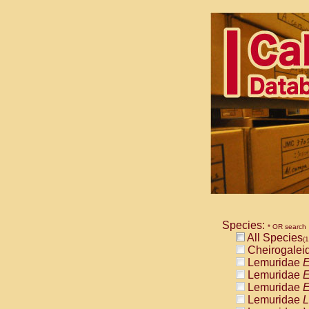
Species:
* OR search
All Species
(1
Cheirogalei
Lemuridae
E
Lemuridae
E
Lemuridae
E
Lemuridae
L