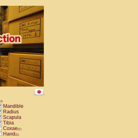
ch
Mandible
Radius
Scapula
Tibia
Coxae
(1)
Hand
(1)