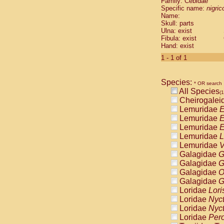
Family: Cebidae
Cebidae
Sa
Specific name:
nigrico
Cebidae
Sa
Name:
Cebidae
Sag
Skull: parts
Cebidae
Sa
Ulna: exist
Fibula: exist
Cebidae
Sag
Hand: exist
Cebidae
Sa
Cebidae
Aot
1 - 1 of 1
Cebidae
Ceb
Cebidae
Ceb
Species:
Cebidae
Ce
* OR search
All Species
Cebidae
Ceb
(1
Cheirogalei
Cebidae
Ce
Lemuridae
E
Cebidae
Sai
Lemuridae
E
Cebidae
Sai
Lemuridae
E
Atelidae
Alo
Lemuridae
L
Atelidae
Alo
Lemuridae
V
Atelidae
Alo
Galagidae
G
Atelidae
Alo
Galagidae
G
Atelidae
Ate
Galagidae
O
Atelidae
Ate
Galagidae
G
Atelidae
Ate
Loridae
Lori
Atelidae
Ate
Loridae
Nyc
Atelidae
Lag
Loridae
Nyc
Atelidae
Lag
Loridae
Pero
Pitheciidae