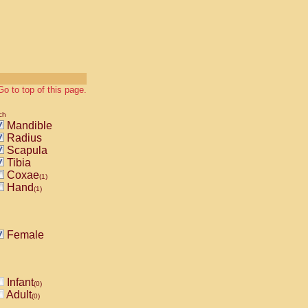
Go to top of this page.
ch
Mandible
Radius
Scapula
Tibia
Coxae
(1)
Hand
(1)
Female
Infant
(0)
Adult
(0)