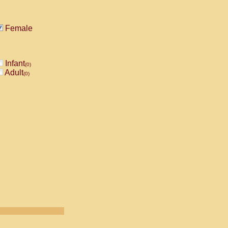
Female
Infant
(0)
Adult
(0)