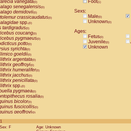
arecia variegata
Foot
(0)
(1)
alago senegalensis
(0)
Sexs:
alago demidovii
(0)
Male
tolemur crassicaudatus
(0)
(0)
Unknown
alagidae
spp.
(0)
(0)
s tardigradus
(0)
Ages:
ticebus coucang
(0)
Fetus
(0)
ticebus pygmaeus
(0)
Juvenile
(0)
dicticus potto
(0)
Unknown
rsius syrichta
(0)
limico goeldii
(0)
lithrix argentata
(0)
lithrix geoffroyi
(0)
lithrix humeralifer
(0)
lithrix jacchus
(0)
lithrix penicillata
(0)
lithrix
spp.
(0)
buella pygmaea
(0)
ntopithecus rosalia
(0)
uinus bicolor
(0)
uinus fuscicollis
(0)
uinus geoffroyi
(0)
uinus imperator
(0)
 1
uinus labiatus
(0)
Sex: F
Age: Unknown
guinus leucopus
(0)