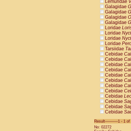
Lemuridae
V
Galagidae
G
Galagidae
G
Galagidae
O
Galagidae
G
Loridae
Lori
Loridae
Nyc
Loridae
Nyc
Loridae
Pero
Tarsiidae
Ta
Cebidae
Cal
Cebidae
Cal
Cebidae
Cal
Cebidae
Cal
Cebidae
Cal
Cebidae
Cal
Cebidae
Cal
Cebidae
Ce
Cebidae
Leo
Cebidae
Sag
Cebidae
Sag
Cebidae
Sag
Cebidae
Sag
Result-----------1 - 1 of
Cebidae
Sag
No: 02272
Cebidae
Sa