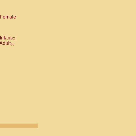
Female
Infant
(0)
Adult
(0)