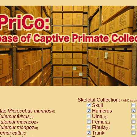
Skeletal Collection:
* AND sear
Skull
dae
Microcebus murinus
Humerus
(0)
ulemur fulvus
Ulna
(0)
(1)
ulemur macaco
Femur
(0)
(1)
ulemur mongoz
Fibula
(0)
(1)
emur catta
Trunk
(0)