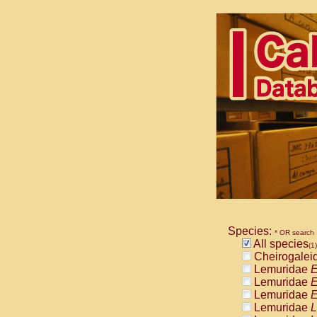
Species:
* OR search
All species
(1)
Cheirogalei
Lemuridae
E
Lemuridae
E
Lemuridae
E
Lemuridae
L