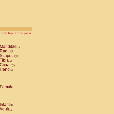
Go to top of this page.
ch
Mandible
(1)
Radius
Scapula
(1)
Tibia
(1)
Coxae
(1)
Hand
(1)
Female
Infant
(0)
Adult
(0)