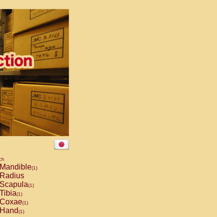
ch
Mandible
(1)
Radius
Scapula
(1)
Tibia
(1)
Coxae
(1)
Hand
(1)