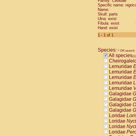
Family: Cebidae
Cebidae
Sa
Specific name:
nigrico
Cebidae
Sa
Name:
Cebidae
Sag
Skull: parts
Cebidae
Sa
Ulna: exist
Fibula: exist
Cebidae
Sag
Hand: exist
Cebidae
Sa
Cebidae
Aot
1 - 1 of 1
Cebidae
Ceb
Cebidae
Ceb
Species:
Cebidae
Ce
* OR search
All species
Cebidae
Ceb
(1)
Cheirogalei
Cebidae
Ce
Lemuridae
E
Cebidae
Sai
Lemuridae
E
Cebidae
Sai
Lemuridae
E
Atelidae
Alo
Lemuridae
L
Atelidae
Alo
Lemuridae
V
Atelidae
Alo
Galagidae
G
Atelidae
Alo
Galagidae
G
Atelidae
Ate
Galagidae
O
Atelidae
Ate
Galagidae
G
Atelidae
Ate
Loridae
Lori
Atelidae
Ate
Loridae
Nyc
Atelidae
Lag
Loridae
Nyc
Atelidae
Lag
Loridae
Pero
Pitheciidae