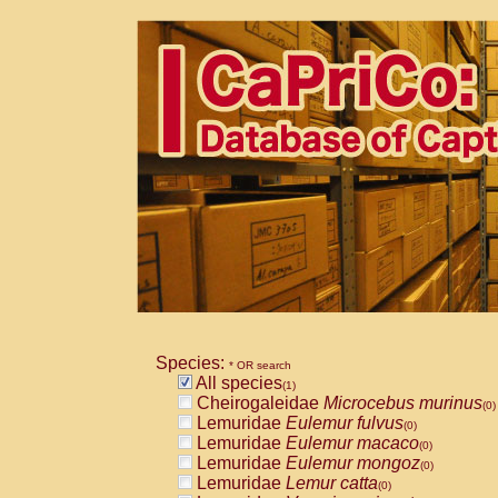
Species:
* OR search
All species
(1)
Cheirogaleidae
Microcebus murinus
(0)
Lemuridae
Eulemur fulvus
(0)
Lemuridae
Eulemur macaco
(0)
Lemuridae
Eulemur mongoz
(0)
Lemuridae
Lemur catta
(0)