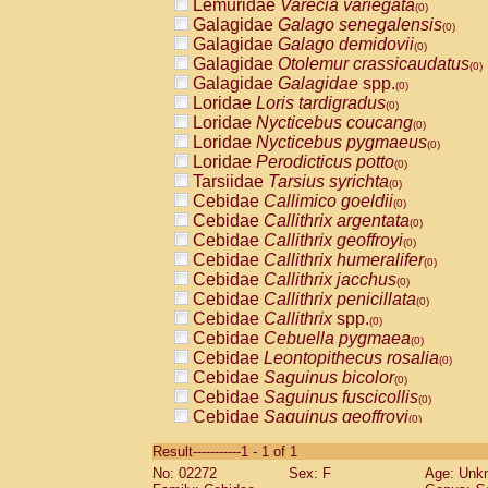
Lemuridae
Varecia variegata
(0)
Galagidae
Galago senegalensis
(0)
Galagidae
Galago demidovii
(0)
Galagidae
Otolemur crassicaudatus
(0)
Galagidae
Galagidae
spp.
(0)
Loridae
Loris tardigradus
(0)
Loridae
Nycticebus coucang
(0)
Loridae
Nycticebus pygmaeus
(0)
Loridae
Perodicticus potto
(0)
Tarsiidae
Tarsius syrichta
(0)
Cebidae
Callimico goeldii
(0)
Cebidae
Callithrix argentata
(0)
Cebidae
Callithrix geoffroyi
(0)
Cebidae
Callithrix humeralifer
(0)
Cebidae
Callithrix jacchus
(0)
Cebidae
Callithrix penicillata
(0)
Cebidae
Callithrix
spp.
(0)
Cebidae
Cebuella pygmaea
(0)
Cebidae
Leontopithecus rosalia
(0)
Cebidae
Saguinus bicolor
(0)
Cebidae
Saguinus fuscicollis
(0)
Cebidae
Saguinus geoffroyi
(0)
Cebidae
Saguinus imperator
(0)
Result-----------1 - 1 of 1
Cebidae
Saguinus labiatus
(0)
No: 02272
Sex: F
Age: Unk
Cebidae
Saguinus leucopus
(0)