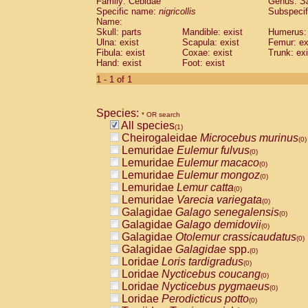
Family: Cebidae
Genus:
S
Cebidae
Saguinus midas
(0)
Specific name:
nigricollis
Subspecif
Cebidae
Saguinus mystax
(0)
Name:
Cebidae
Saguinus nigricollis
Skull: parts
Mandible: exist
(1)
Humerus: 
Cebidae
Saguinus oedipus
Ulna: exist
Scapula: exist
Femur: ex
(0)
Fibula: exist
Coxae: exist
Trunk: exi
Cebidae
Saguinus weddelli
(0)
Hand: exist
Foot: exist
Cebidae
Saguinus
spp.
(0)
Cebidae
Aotus trivirgatus
1 - 1 of 1
(0)
Cebidae
Cebus albifrons
(0)
Cebidae
Cebus apella
(0)
Species:
Cebidae
Cebus capucinus
* OR search
(0)
All species
Cebidae
Cebus nigrivittatus
(1)
(0)
Cheirogaleidae
Microcebus murinus
Cebidae
Cebus
spp.
(0)
(0)
Lemuridae
Eulemur fulvus
Cebidae
Saimiri boliviensis
(0)
(0)
Lemuridae
Eulemur macaco
Cebidae
Saimiri sciureus
(0)
(0)
Lemuridae
Eulemur mongoz
Atelidae
Alouatta caraya
(0)
(0)
Lemuridae
Lemur catta
Atelidae
Alouatta fusca
(0)
(0)
Lemuridae
Varecia variegata
Atelidae
Alouatta seniculus
(0)
(0)
Galagidae
Galago senegalensis
Atelidae
Alouatta
spp.
(0)
(0)
Galagidae
Galago demidovii
Atelidae
Ateles belzebuth
(0)
(0)
Galagidae
Otolemur crassicaudatus
Atelidae
Ateles geoffroyi
(0)
(0)
Galagidae
Galagidae
spp.
Atelidae
Ateles paniscus
(0)
(0)
Loridae
Loris tardigradus
Atelidae
Ateles
spp.
(0)
(0)
Loridae
Nycticebus coucang
Atelidae
Lagothrix lagothricha
(0)
(0)
Loridae
Nycticebus pygmaeus
Atelidae
Lagothrix lagothricha cana
(0)
(0)
Loridae
Perodicticus potto
Pitheciidae
Cacajao calvus rubicundu
(0)