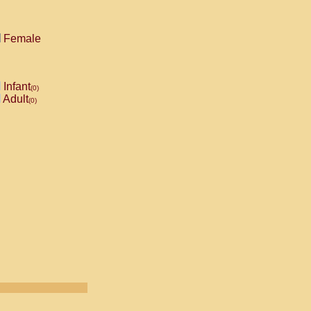
Female
Infant
(0)
Adult
(0)