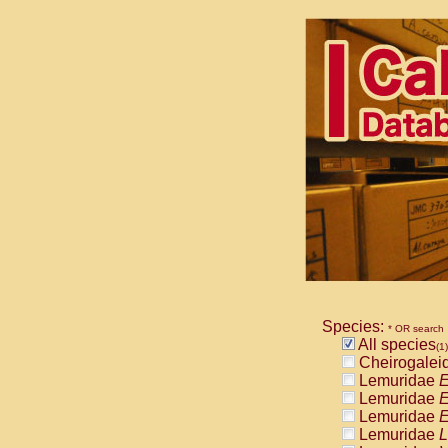
Species:
* OR search
All species
(1)
Cheirogalei
Lemuridae
E
Lemuridae
E
Lemuridae
E
Lemuridae
L