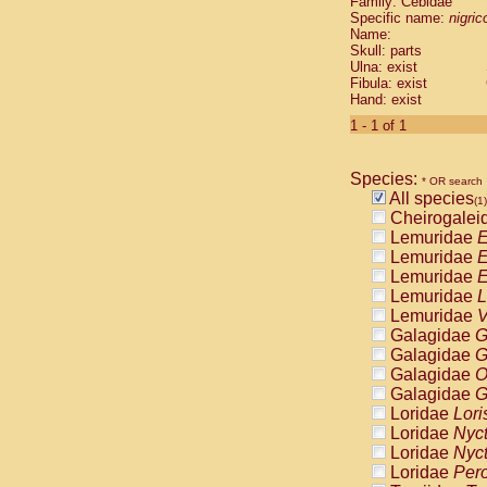
Family: Cebidae
Cebidae
Sa
Specific name:
nigrico
Cebidae
Sa
Name:
Cebidae
Sag
Skull: parts
Cebidae
Sa
Ulna: exist
Fibula: exist
Cebidae
Sag
Hand: exist
Cebidae
Sa
Cebidae
Aot
1 - 1 of 1
Cebidae
Ceb
Cebidae
Ceb
Species:
Cebidae
Ce
* OR search
All species
Cebidae
Ceb
(1)
Cheirogalei
Cebidae
Ce
Lemuridae
E
Cebidae
Sai
Lemuridae
E
Cebidae
Sai
Lemuridae
E
Atelidae
Alo
Lemuridae
L
Atelidae
Alo
Lemuridae
V
Atelidae
Alo
Galagidae
G
Atelidae
Alo
Galagidae
G
Atelidae
Ate
Galagidae
O
Atelidae
Ate
Galagidae
G
Atelidae
Ate
Loridae
Lori
Atelidae
Ate
Loridae
Nyc
Atelidae
Lag
Loridae
Nyc
Atelidae
Lag
Loridae
Pero
Pitheciidae