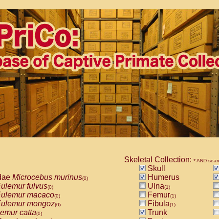
Skeletal Collection:
* AND sear
Skull
dae
Microcebus murinus
Humerus
(0)
ulemur fulvus
Ulna
(0)
(1)
ulemur macaco
Femur
(0)
(1)
ulemur mongoz
Fibula
(0)
(1)
emur catta
Trunk
(0)