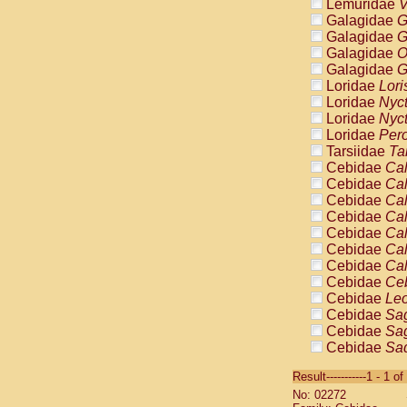
Lemuridae
V
Galagidae
G
Galagidae
G
Galagidae
O
Galagidae
G
Loridae
Lori
Loridae
Nyc
Loridae
Nyc
Loridae
Pero
Tarsiidae
Ta
Cebidae
Cal
Cebidae
Cal
Cebidae
Cal
Cebidae
Cal
Cebidae
Cal
Cebidae
Cal
Cebidae
Cal
Cebidae
Ce
Cebidae
Leo
Cebidae
Sag
Cebidae
Sag
Cebidae
Sag
Cebidae
Sag
Result-----------1 - 1 of
Cebidae
Sag
No: 02272
Cebidae
Sa