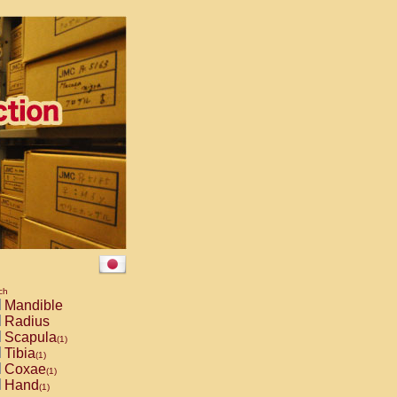
ch
Mandible
Radius
Scapula
(1)
Tibia
(1)
Coxae
(1)
Hand
(1)