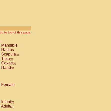
Go to top of this page.
ch
Mandible
Radius
Scapula
(1)
Tibia
(1)
Coxae
(1)
Hand
(1)
Female
Infant
(0)
Adult
(0)