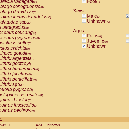
arecia variegata
Foot
(0)
(1)
alago senegalensis
(0)
Sexs:
alago demidovii
(0)
Male
tolemur crassicaudatus
(0)
(0)
Unknown
alagidae
spp.
(0)
(0)
s tardigradus
(0)
Ages:
ticebus coucang
(0)
Fetus
(0)
ticebus pygmaeus
(0)
Juvenile
(0)
dicticus potto
(0)
Unknown
rsius syrichta
(0)
limico goeldii
(0)
lithrix argentata
(0)
lithrix geoffroyi
(0)
lithrix humeralifer
(0)
lithrix jacchus
(0)
lithrix penicillata
(0)
lithrix
spp.
(0)
buella pygmaea
(0)
ntopithecus rosalia
(0)
uinus bicolor
(0)
uinus fuscicollis
(0)
uinus geoffroyi
(0)
uinus imperator
(0)
 1
uinus labiatus
(0)
Sex: F
Age: Unknown
guinus leucopus
(0)