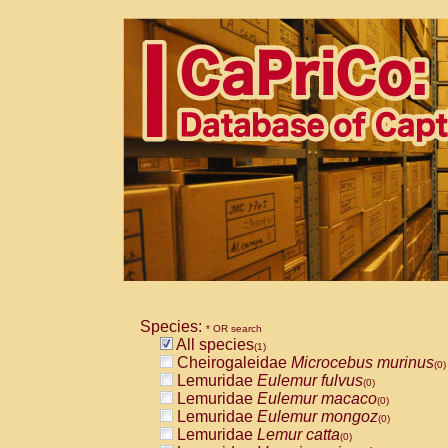
Species:
* OR search
All species
(1)
Cheirogaleidae
Microcebus murinus
(0)
Lemuridae
Eulemur fulvus
(0)
Lemuridae
Eulemur macaco
(0)
Lemuridae
Eulemur mongoz
(0)
Lemuridae
Lemur catta
(0)