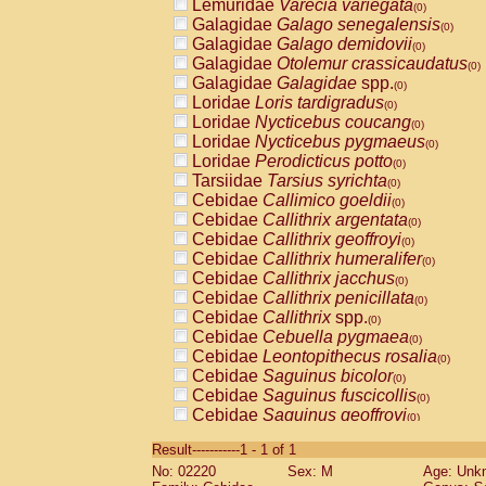
Lemuridae
Varecia variegata
(0)
Galagidae
Galago senegalensis
(0)
Galagidae
Galago demidovii
(0)
Galagidae
Otolemur crassicaudatus
(0)
Galagidae
Galagidae
spp.
(0)
Loridae
Loris tardigradus
(0)
Loridae
Nycticebus coucang
(0)
Loridae
Nycticebus pygmaeus
(0)
Loridae
Perodicticus potto
(0)
Tarsiidae
Tarsius syrichta
(0)
Cebidae
Callimico goeldii
(0)
Cebidae
Callithrix argentata
(0)
Cebidae
Callithrix geoffroyi
(0)
Cebidae
Callithrix humeralifer
(0)
Cebidae
Callithrix jacchus
(0)
Cebidae
Callithrix penicillata
(0)
Cebidae
Callithrix
spp.
(0)
Cebidae
Cebuella pygmaea
(0)
Cebidae
Leontopithecus rosalia
(0)
Cebidae
Saguinus bicolor
(0)
Cebidae
Saguinus fuscicollis
(0)
Cebidae
Saguinus geoffroyi
(0)
Cebidae
Saguinus imperator
(0)
Result-----------1 - 1 of 1
Cebidae
Saguinus labiatus
(0)
No: 02220
Sex: M
Age: Unk
Cebidae
Saguinus leucopus
(0)