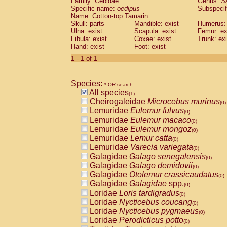
Family: Cebidae
Genus:
S
Cebidae
Saguinus midas
(0)
Specific name:
oedipus
Subspecif
Cebidae
Saguinus mystax
(0)
Name: Cotton-top Tamarin
Cebidae
Saguinus nigricollis
Skull: parts
Mandible: exist
(0)
Humerus: 
Cebidae
Saguinus oedipus
Ulna: exist
Scapula: exist
Femur: ex
(1)
Fibula: exist
Coxae: exist
Trunk: exi
Cebidae
Saguinus weddelli
(0)
Hand: exist
Foot: exist
Cebidae
Saguinus
spp.
(0)
Cebidae
Aotus trivirgatus
1 - 1 of 1
(0)
Cebidae
Cebus albifrons
(0)
Cebidae
Cebus apella
(0)
Species:
Cebidae
Cebus capucinus
* OR search
(0)
All species
Cebidae
Cebus nigrivittatus
(1)
(0)
Cheirogaleidae
Microcebus murinus
Cebidae
Cebus
spp.
(0)
(0)
Lemuridae
Eulemur fulvus
Cebidae
Saimiri boliviensis
(0)
(0)
Lemuridae
Eulemur macaco
Cebidae
Saimiri sciureus
(0)
(0)
Lemuridae
Eulemur mongoz
Atelidae
Alouatta caraya
(0)
(0)
Lemuridae
Lemur catta
Atelidae
Alouatta fusca
(0)
(0)
Lemuridae
Varecia variegata
Atelidae
Alouatta seniculus
(0)
(0)
Galagidae
Galago senegalensis
Atelidae
Alouatta
spp.
(0)
(0)
Galagidae
Galago demidovii
Atelidae
Ateles belzebuth
(0)
(0)
Galagidae
Otolemur crassicaudatus
Atelidae
Ateles geoffroyi
(0)
(0)
Galagidae
Galagidae
spp.
Atelidae
Ateles paniscus
(0)
(0)
Loridae
Loris tardigradus
Atelidae
Ateles
spp.
(0)
(0)
Loridae
Nycticebus coucang
Atelidae
Lagothrix lagothricha
(0)
(0)
Loridae
Nycticebus pygmaeus
Atelidae
Lagothrix lagothricha cana
(0)
(0)
Loridae
Perodicticus potto
Pitheciidae
Cacajao calvus rubicundu
(0)