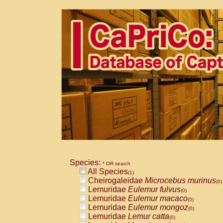
Species:
* OR search
All Species
(1)
Cheirogaleidae
Microcebus murinus
(0)
Lemuridae
Eulemur fulvus
(0)
Lemuridae
Eulemur macaco
(0)
Lemuridae
Eulemur mongoz
(0)
Lemuridae
Lemur catta
(0)