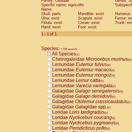
Family: Cebidae
Genus:
S
Cebidae
Saguinus midas
(0)
Specific name:
nigricollis
Subspecif
Cebidae
Saguinus mystax
(0)
Name:
Cebidae
Saguinus nigricollis
Skull: parts
Mandible: exist
(1)
Humerus: 
Cebidae
Saguinus oedipus
Ulna: exist
Scapula: exist
Femur: ex
(0)
Fibula: exist
Coxae: exist
Trunk: exi
Cebidae
Saguinus weddelli
(0)
Hand: exist
Foot: exist
Cebidae
Saguinus
spp.
(0)
Cebidae
Aotus trivirgatus
1 - 1 of 1
(0)
Cebidae
Cebus albifrons
(0)
Cebidae
Cebus apella
(0)
Species:
Cebidae
Cebus capucinus
* OR search
(0)
All Species
Cebidae
Cebus nigrivittatus
(1)
(0)
Cheirogaleidae
Microcebus murinus
Cebidae
Cebus
spp.
(0)
(0)
Lemuridae
Eulemur fulvus
Cebidae
Saimiri boliviensis
(0)
(0)
Lemuridae
Eulemur macaco
Cebidae
Saimiri sciureus
(0)
(0)
Lemuridae
Eulemur mongoz
Atelidae
Alouatta caraya
(0)
(0)
Lemuridae
Lemur catta
Atelidae
Alouatta fusca
(0)
(0)
Lemuridae
Varecia variegata
Atelidae
Alouatta seniculus
(0)
(0)
Galagidae
Galago senegalensis
Atelidae
Alouatta
spp.
(0)
(0)
Galagidae
Galago demidovii
Atelidae
Ateles belzebuth
(0)
(0)
Galagidae
Otolemur crassicaudatus
Atelidae
Ateles geoffroyi
(0)
(0)
Galagidae
Galagidae
spp.
Atelidae
Ateles paniscus
(0)
(0)
Loridae
Loris tardigradus
Atelidae
Ateles
spp.
(0)
(0)
Loridae
Nycticebus coucang
Atelidae
Lagothrix lagothricha
(0)
(0)
Loridae
Nycticebus pygmaeus
Atelidae
Lagothrix lagothricha cana
(0)
(0)
Loridae
Perodicticus potto
Pitheciidae
Cacajao calvus rubicundu
(0)