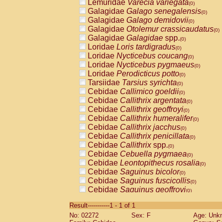
Lemuridae
Varecia variegata
(0)
Galagidae
Galago senegalensis
(0)
Galagidae
Galago demidovii
(0)
Galagidae
Otolemur crassicaudatus
(0)
Galagidae
Galagidae
spp.
(0)
Loridae
Loris tardigradus
(0)
Loridae
Nycticebus coucang
(0)
Loridae
Nycticebus pygmaeus
(0)
Loridae
Perodicticus potto
(0)
Tarsiidae
Tarsius syrichta
(0)
Cebidae
Callimico goeldii
(0)
Cebidae
Callithrix argentata
(0)
Cebidae
Callithrix geoffroyi
(0)
Cebidae
Callithrix humeralifer
(0)
Cebidae
Callithrix jacchus
(0)
Cebidae
Callithrix penicillata
(0)
Cebidae
Callithrix
spp.
(0)
Cebidae
Cebuella pygmaea
(0)
Cebidae
Leontopithecus rosalia
(0)
Cebidae
Saguinus bicolor
(0)
Cebidae
Saguinus fuscicollis
(0)
Cebidae
Saguinus geoffroyi
(0)
Cebidae
Saguinus imperator
(0)
Result-----------1 - 1 of 1
Cebidae
Saguinus labiatus
(0)
No: 02272
Sex: F
Age: Unk
Cebidae
Saguinus leucopus
(0)