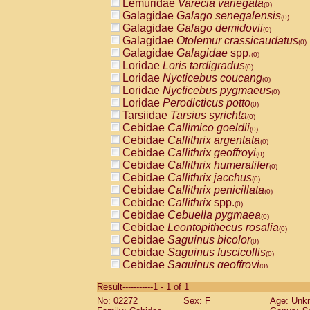
Lemuridae
Varecia variegata
(0)
Galagidae
Galago senegalensis
(0)
Galagidae
Galago demidovii
(0)
Galagidae
Otolemur crassicaudatus
(0)
Galagidae
Galagidae
spp.
(0)
Loridae
Loris tardigradus
(0)
Loridae
Nycticebus coucang
(0)
Loridae
Nycticebus pygmaeus
(0)
Loridae
Perodicticus potto
(0)
Tarsiidae
Tarsius syrichta
(0)
Cebidae
Callimico goeldii
(0)
Cebidae
Callithrix argentata
(0)
Cebidae
Callithrix geoffroyi
(0)
Cebidae
Callithrix humeralifer
(0)
Cebidae
Callithrix jacchus
(0)
Cebidae
Callithrix penicillata
(0)
Cebidae
Callithrix
spp.
(0)
Cebidae
Cebuella pygmaea
(0)
Cebidae
Leontopithecus rosalia
(0)
Cebidae
Saguinus bicolor
(0)
Cebidae
Saguinus fuscicollis
(0)
Cebidae
Saguinus geoffroyi
(0)
Cebidae
Saguinus imperator
(0)
Result-----------1 - 1 of 1
Cebidae
Saguinus labiatus
(0)
No: 02272
Sex: F
Age: Unk
Cebidae
Saguinus leucopus
(0)