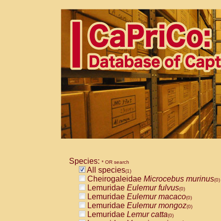
Species:
* OR search
All species
(1)
Cheirogaleidae
Microcebus murinus
(0)
Lemuridae
Eulemur fulvus
(0)
Lemuridae
Eulemur macaco
(0)
Lemuridae
Eulemur mongoz
(0)
Lemuridae
Lemur catta
(0)