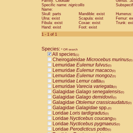
Family: Cebidae
Genus:
S
Cebidae
Saguinus midas
(0)
Specific name:
nigricollis
Subspecif
Cebidae
Saguinus mystax
(0)
Name:
Cebidae
Saguinus nigricollis
Skull: parts
Mandible: exist
(1)
Humerus: 
Cebidae
Saguinus oedipus
Ulna: exist
Scapula: exist
Femur: ex
(0)
Fibula: exist
Coxae: exist
Trunk: exi
Cebidae
Saguinus weddelli
(0)
Hand: exist
Foot: exist
Cebidae
Saguinus
spp.
(0)
Cebidae
Aotus trivirgatus
1 - 1 of 1
(0)
Cebidae
Cebus albifrons
(0)
Cebidae
Cebus apella
(0)
Species:
Cebidae
Cebus capucinus
* OR search
(0)
All species
Cebidae
Cebus nigrivittatus
(1)
(0)
Cheirogaleidae
Microcebus murinus
Cebidae
Cebus
spp.
(0)
(0)
Lemuridae
Eulemur fulvus
Cebidae
Saimiri boliviensis
(0)
(0)
Lemuridae
Eulemur macaco
Cebidae
Saimiri sciureus
(0)
(0)
Lemuridae
Eulemur mongoz
Atelidae
Alouatta caraya
(0)
(0)
Lemuridae
Lemur catta
Atelidae
Alouatta fusca
(0)
(0)
Lemuridae
Varecia variegata
Atelidae
Alouatta seniculus
(0)
(0)
Galagidae
Galago senegalensis
Atelidae
Alouatta
spp.
(0)
(0)
Galagidae
Galago demidovii
Atelidae
Ateles belzebuth
(0)
(0)
Galagidae
Otolemur crassicaudatus
Atelidae
Ateles geoffroyi
(0)
(0)
Galagidae
Galagidae
spp.
Atelidae
Ateles paniscus
(0)
(0)
Loridae
Loris tardigradus
Atelidae
Ateles
spp.
(0)
(0)
Loridae
Nycticebus coucang
Atelidae
Lagothrix lagothricha
(0)
(0)
Loridae
Nycticebus pygmaeus
Atelidae
Lagothrix lagothricha cana
(0)
(0)
Loridae
Perodicticus potto
Pitheciidae
Cacajao calvus rubicundu
(0)