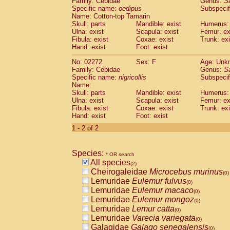
Family: Cebidae
Genus:
S
Cebidae
Saguinus midas
(0)
Specific name:
oedipus
Subspecif
Cebidae
Saguinus mystax
(0)
Name: Cotton-top Tamarin
Cebidae
Saguinus nigricollis
Skull: parts
Mandible: exist
(1)
Humerus: 
Cebidae
Saguinus oedipus
Ulna: exist
Scapula: exist
Femur: ex
(1)
Fibula: exist
Coxae: exist
Trunk: exi
Cebidae
Saguinus weddelli
(0)
Hand: exist
Foot: exist
Cebidae
Saguinus
spp.
(0)
Cebidae
Aotus trivirgatus
(0)
No: 02272
Sex: F
Age: Unk
Cebidae
Cebus albifrons
Family: Cebidae
Genus:
S
(0)
Cebidae
Cebus apella
Specific name:
nigricollis
Subspecif
(0)
Name:
Cebidae
Cebus capucinus
(0)
Skull: parts
Mandible: exist
Humerus: 
Cebidae
Cebus nigrivittatus
(0)
Ulna: exist
Scapula: exist
Femur: ex
Cebidae
Cebus
spp.
(0)
Fibula: exist
Coxae: exist
Trunk: exi
Cebidae
Saimiri boliviensis
Hand: exist
Foot: exist
(0)
Cebidae
Saimiri sciureus
(0)
1 - 2 of 2
Atelidae
Alouatta caraya
(0)
Atelidae
Alouatta fusca
(0)
Atelidae
Alouatta seniculus
Species:
(0)
* OR search
Atelidae
Alouatta
spp.
All species
(0)
(2)
Atelidae
Ateles belzebuth
Cheirogaleidae
Microcebus murinus
(0)
(0)
Atelidae
Ateles geoffroyi
Lemuridae
Eulemur fulvus
(0)
(0)
Atelidae
Ateles paniscus
Lemuridae
Eulemur macaco
(0)
(0)
Atelidae
Ateles
spp.
Lemuridae
Eulemur mongoz
(0)
(0)
Atelidae
Lagothrix lagothricha
Lemuridae
Lemur catta
(0)
(0)
Atelidae
Lagothrix lagothricha cana
Lemuridae
Varecia variegata
(0)
(0)
Pitheciidae
Cacajao calvus rubicundu
Galagidae
Galago senegalensis
(0)