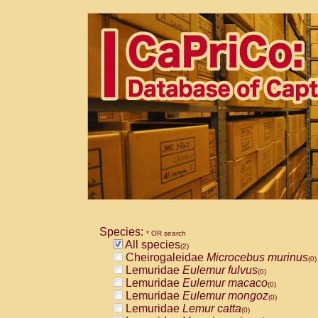
Species:
* OR search
All species
(2)
Cheirogaleidae
Microcebus murinus
(0)
Lemuridae
Eulemur fulvus
(0)
Lemuridae
Eulemur macaco
(0)
Lemuridae
Eulemur mongoz
(0)
Lemuridae
Lemur catta
(0)