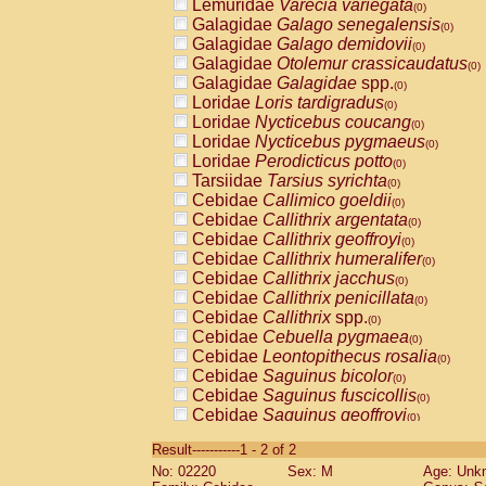
Lemuridae
Varecia variegata
(0)
Galagidae
Galago senegalensis
(0)
Galagidae
Galago demidovii
(0)
Galagidae
Otolemur crassicaudatus
(0)
Galagidae
Galagidae
spp.
(0)
Loridae
Loris tardigradus
(0)
Loridae
Nycticebus coucang
(0)
Loridae
Nycticebus pygmaeus
(0)
Loridae
Perodicticus potto
(0)
Tarsiidae
Tarsius syrichta
(0)
Cebidae
Callimico goeldii
(0)
Cebidae
Callithrix argentata
(0)
Cebidae
Callithrix geoffroyi
(0)
Cebidae
Callithrix humeralifer
(0)
Cebidae
Callithrix jacchus
(0)
Cebidae
Callithrix penicillata
(0)
Cebidae
Callithrix
spp.
(0)
Cebidae
Cebuella pygmaea
(0)
Cebidae
Leontopithecus rosalia
(0)
Cebidae
Saguinus bicolor
(0)
Cebidae
Saguinus fuscicollis
(0)
Cebidae
Saguinus geoffroyi
(0)
Cebidae
Saguinus imperator
(0)
Result-----------1 - 2 of 2
Cebidae
Saguinus labiatus
(0)
No: 02220
Sex: M
Age: Unk
Cebidae
Saguinus leucopus
(0)