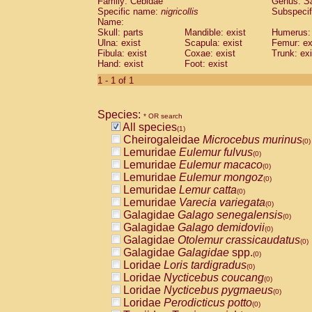
Family: Cebidae
Genus:
S
Cebidae
Saguinus midas
(0)
Specific name:
nigricollis
Subspecif
Cebidae
Saguinus mystax
(0)
Name:
Cebidae
Saguinus nigricollis
Skull: parts
Mandible: exist
(1)
Humerus: 
Cebidae
Saguinus oedipus
Ulna: exist
Scapula: exist
Femur: ex
(0)
Fibula: exist
Coxae: exist
Trunk: exi
Cebidae
Saguinus weddelli
(0)
Hand: exist
Foot: exist
Cebidae
Saguinus
spp.
(0)
Cebidae
Aotus trivirgatus
1 - 1 of 1
(0)
Cebidae
Cebus albifrons
(0)
Cebidae
Cebus apella
(0)
Species:
Cebidae
Cebus capucinus
* OR search
(0)
All species
Cebidae
Cebus nigrivittatus
(1)
(0)
Cheirogaleidae
Microcebus murinus
Cebidae
Cebus
spp.
(0)
(0)
Lemuridae
Eulemur fulvus
Cebidae
Saimiri boliviensis
(0)
(0)
Lemuridae
Eulemur macaco
Cebidae
Saimiri sciureus
(0)
(0)
Lemuridae
Eulemur mongoz
Atelidae
Alouatta caraya
(0)
(0)
Lemuridae
Lemur catta
Atelidae
Alouatta fusca
(0)
(0)
Lemuridae
Varecia variegata
Atelidae
Alouatta seniculus
(0)
(0)
Galagidae
Galago senegalensis
Atelidae
Alouatta
spp.
(0)
(0)
Galagidae
Galago demidovii
Atelidae
Ateles belzebuth
(0)
(0)
Galagidae
Otolemur crassicaudatus
Atelidae
Ateles geoffroyi
(0)
(0)
Galagidae
Galagidae
spp.
Atelidae
Ateles paniscus
(0)
(0)
Loridae
Loris tardigradus
Atelidae
Ateles
spp.
(0)
(0)
Loridae
Nycticebus coucang
Atelidae
Lagothrix lagothricha
(0)
(0)
Loridae
Nycticebus pygmaeus
Atelidae
Lagothrix lagothricha cana
(0)
(0)
Loridae
Perodicticus potto
Pitheciidae
Cacajao calvus rubicundu
(0)