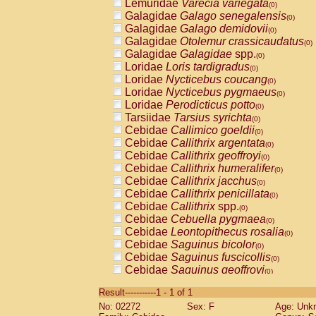
Lemuridae
Varecia variegata
(0)
Galagidae
Galago senegalensis
(0)
Galagidae
Galago demidovii
(0)
Galagidae
Otolemur crassicaudatus
(0)
Galagidae
Galagidae
spp.
(0)
Loridae
Loris tardigradus
(0)
Loridae
Nycticebus coucang
(0)
Loridae
Nycticebus pygmaeus
(0)
Loridae
Perodicticus potto
(0)
Tarsiidae
Tarsius syrichta
(0)
Cebidae
Callimico goeldii
(0)
Cebidae
Callithrix argentata
(0)
Cebidae
Callithrix geoffroyi
(0)
Cebidae
Callithrix humeralifer
(0)
Cebidae
Callithrix jacchus
(0)
Cebidae
Callithrix penicillata
(0)
Cebidae
Callithrix
spp.
(0)
Cebidae
Cebuella pygmaea
(0)
Cebidae
Leontopithecus rosalia
(0)
Cebidae
Saguinus bicolor
(0)
Cebidae
Saguinus fuscicollis
(0)
Cebidae
Saguinus geoffroyi
(0)
Cebidae
Saguinus imperator
(0)
Result-----------1 - 1 of 1
Cebidae
Saguinus labiatus
(0)
No: 02272
Sex: F
Age: Unk
Cebidae
Saguinus leucopus
(0)