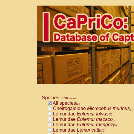
Species:
* OR search
All species
(1)
Cheirogaleidae
Microcebus murinus
(0)
Lemuridae
Eulemur fulvus
(0)
Lemuridae
Eulemur macaco
(0)
Lemuridae
Eulemur mongoz
(0)
Lemuridae
Lemur catta
(0)