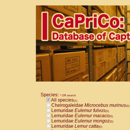
Species:
* OR search
All species
(1)
Cheirogaleidae
Microcebus murinus
(0)
Lemuridae
Eulemur fulvus
(0)
Lemuridae
Eulemur macaco
(0)
Lemuridae
Eulemur mongoz
(0)
Lemuridae
Lemur catta
(0)