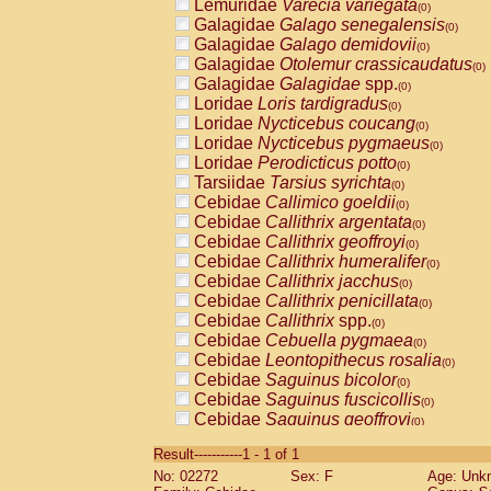
Lemuridae
Varecia variegata
(0)
Galagidae
Galago senegalensis
(0)
Galagidae
Galago demidovii
(0)
Galagidae
Otolemur crassicaudatus
(0)
Galagidae
Galagidae
spp.
(0)
Loridae
Loris tardigradus
(0)
Loridae
Nycticebus coucang
(0)
Loridae
Nycticebus pygmaeus
(0)
Loridae
Perodicticus potto
(0)
Tarsiidae
Tarsius syrichta
(0)
Cebidae
Callimico goeldii
(0)
Cebidae
Callithrix argentata
(0)
Cebidae
Callithrix geoffroyi
(0)
Cebidae
Callithrix humeralifer
(0)
Cebidae
Callithrix jacchus
(0)
Cebidae
Callithrix penicillata
(0)
Cebidae
Callithrix
spp.
(0)
Cebidae
Cebuella pygmaea
(0)
Cebidae
Leontopithecus rosalia
(0)
Cebidae
Saguinus bicolor
(0)
Cebidae
Saguinus fuscicollis
(0)
Cebidae
Saguinus geoffroyi
(0)
Cebidae
Saguinus imperator
(0)
Result-----------1 - 1 of 1
Cebidae
Saguinus labiatus
(0)
No: 02272
Sex: F
Age: Unk
Cebidae
Saguinus leucopus
(0)