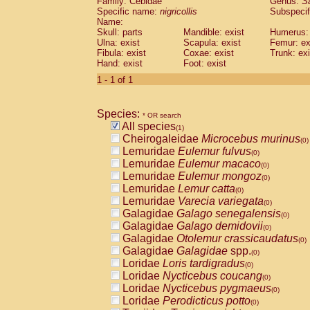
Family: Cebidae
Genus:
S
Cebidae
Saguinus midas
(0)
Specific name:
nigricollis
Subspecif
Cebidae
Saguinus mystax
(0)
Name:
Cebidae
Saguinus nigricollis
Skull: parts
Mandible: exist
(1)
Humerus: 
Cebidae
Saguinus oedipus
Ulna: exist
Scapula: exist
Femur: ex
(0)
Fibula: exist
Coxae: exist
Trunk: exi
Cebidae
Saguinus weddelli
(0)
Hand: exist
Foot: exist
Cebidae
Saguinus
spp.
(0)
Cebidae
Aotus trivirgatus
1 - 1 of 1
(0)
Cebidae
Cebus albifrons
(0)
Cebidae
Cebus apella
(0)
Species:
Cebidae
Cebus capucinus
* OR search
(0)
All species
Cebidae
Cebus nigrivittatus
(1)
(0)
Cheirogaleidae
Microcebus murinus
Cebidae
Cebus
spp.
(0)
(0)
Lemuridae
Eulemur fulvus
Cebidae
Saimiri boliviensis
(0)
(0)
Lemuridae
Eulemur macaco
Cebidae
Saimiri sciureus
(0)
(0)
Lemuridae
Eulemur mongoz
Atelidae
Alouatta caraya
(0)
(0)
Lemuridae
Lemur catta
Atelidae
Alouatta fusca
(0)
(0)
Lemuridae
Varecia variegata
Atelidae
Alouatta seniculus
(0)
(0)
Galagidae
Galago senegalensis
Atelidae
Alouatta
spp.
(0)
(0)
Galagidae
Galago demidovii
Atelidae
Ateles belzebuth
(0)
(0)
Galagidae
Otolemur crassicaudatus
Atelidae
Ateles geoffroyi
(0)
(0)
Galagidae
Galagidae
spp.
Atelidae
Ateles paniscus
(0)
(0)
Loridae
Loris tardigradus
Atelidae
Ateles
spp.
(0)
(0)
Loridae
Nycticebus coucang
Atelidae
Lagothrix lagothricha
(0)
(0)
Loridae
Nycticebus pygmaeus
Atelidae
Lagothrix lagothricha cana
(0)
(0)
Loridae
Perodicticus potto
Pitheciidae
Cacajao calvus rubicundu
(0)