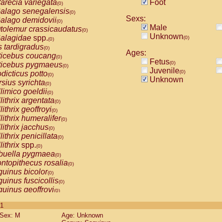
arecia variegata
Foot
(0)
alago senegalensis
(0)
Sexs:
alago demidovii
(0)
Male
tolemur crassicaudatus
(0)
Unknown
alagidae
spp.
(0)
(0)
s tardigradus
(0)
Ages:
ticebus coucang
(0)
Fetus
(0)
ticebus pygmaeus
(0)
Juvenile
(0)
dicticus potto
(0)
Unknown
rsius syrichta
(0)
limico goeldii
(0)
lithrix argentata
(0)
lithrix geoffroyi
(0)
lithrix humeralifer
(0)
lithrix jacchus
(0)
lithrix penicillata
(0)
lithrix
spp.
(0)
buella pygmaea
(0)
ntopithecus rosalia
(0)
uinus bicolor
(0)
uinus fuscicollis
(0)
uinus geoffroyi
(0)
uinus imperator
(0)
 1
uinus labiatus
(0)
Sex: M
Age: Unknown
guinus leucopus
(0)