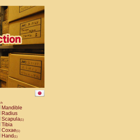
ch
Mandible
Radius
Scapula
(1)
Tibia
Coxae
(1)
Hand
(1)