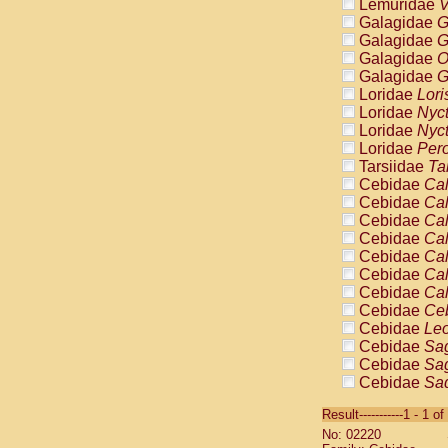
Lemuridae
V
Galagidae
G
Galagidae
G
Galagidae
O
Galagidae
G
Loridae
Lori
Loridae
Nyc
Loridae
Nyc
Loridae
Pero
Tarsiidae
Ta
Cebidae
Cal
Cebidae
Cal
Cebidae
Cal
Cebidae
Cal
Cebidae
Cal
Cebidae
Cal
Cebidae
Cal
Cebidae
Ce
Cebidae
Leo
Cebidae
Sag
Cebidae
Sag
Cebidae
Sag
Cebidae
Sag
Result-----------1 - 1 of
Cebidae
Sag
No: 02220
Cebidae
Sa