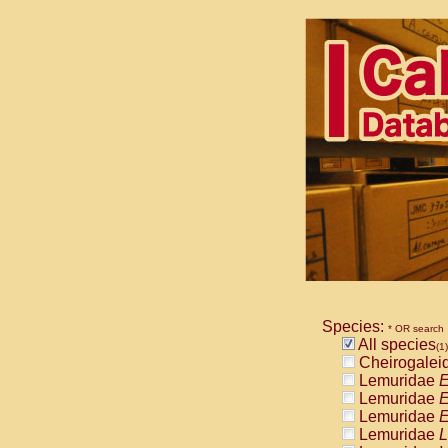
Species:
* OR search
All species
(1)
Cheirogalei
Lemuridae
E
Lemuridae
E
Lemuridae
E
Lemuridae
L