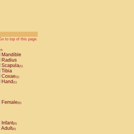
Go to top of this page.
ch
Mandible
Radius
Scapula
(1)
Tibia
Coxae
(1)
Hand
(1)
Female
(0)
Infant
(0)
Adult
(0)