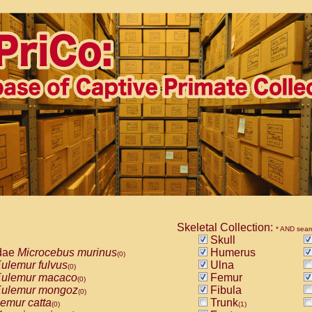
Skeletal Collection:
* AND sear
Skull
dae
Microcebus murinus
Humerus
(0)
ulemur fulvus
Ulna
(0)
ulemur macaco
Femur
(0)
ulemur mongoz
Fibula
(0)
emur catta
Trunk
(0)
(1)