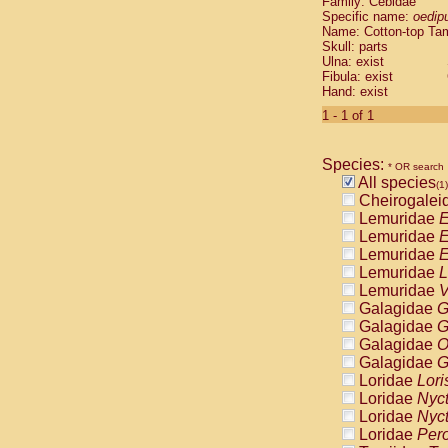
Family: Cebidae
Cebidae
Sa
Specific name:
oedip
Cebidae
Sa
Name: Cotton-top Ta
Cebidae
Sag
Skull: parts
Cebidae
Sa
Ulna: exist
Fibula: exist
Cebidae
Sag
Hand: exist
Cebidae
Sa
Cebidae
Aot
1 - 1 of 1
Cebidae
Ceb
Cebidae
Ceb
Species:
Cebidae
Ce
* OR search
All species
Cebidae
Ceb
(1)
Cheirogalei
Cebidae
Ce
Lemuridae
E
Cebidae
Sai
Lemuridae
E
Cebidae
Sai
Lemuridae
E
Atelidae
Alo
Lemuridae
L
Atelidae
Alo
Lemuridae
V
Atelidae
Alo
Galagidae
G
Atelidae
Alo
Galagidae
G
Atelidae
Ate
Galagidae
O
Atelidae
Ate
Galagidae
G
Atelidae
Ate
Loridae
Lori
Atelidae
Ate
Loridae
Nyc
Atelidae
Lag
Loridae
Nyc
Atelidae
Lag
Loridae
Pero
Pitheciidae