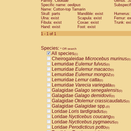
Family: Cebidae
Genus:
S
Cebidae
Saguinus midas
(0)
Specific name:
oedipus
Subspecif
Cebidae
Saguinus mystax
(0)
Name: Cotton-top Tamarin
Cebidae
Saguinus nigricollis
Skull: parts
Mandible: exist
(0)
Humerus: 
Cebidae
Saguinus oedipus
Ulna: exist
Scapula: exist
Femur: ex
(1)
Fibula: exist
Coxae: exist
Trunk: exi
Cebidae
Saguinus weddelli
(0)
Hand: exist
Foot: exist
Cebidae
Saguinus
spp.
(0)
Cebidae
Aotus trivirgatus
1 - 1 of 1
(0)
Cebidae
Cebus albifrons
(0)
Cebidae
Cebus apella
(0)
Species:
Cebidae
Cebus capucinus
* OR search
(0)
All species
Cebidae
Cebus nigrivittatus
(1)
(0)
Cheirogaleidae
Microcebus murinus
Cebidae
Cebus
spp.
(0)
(0)
Lemuridae
Eulemur fulvus
Cebidae
Saimiri boliviensis
(0)
(0)
Lemuridae
Eulemur macaco
Cebidae
Saimiri sciureus
(0)
(0)
Lemuridae
Eulemur mongoz
Atelidae
Alouatta caraya
(0)
(0)
Lemuridae
Lemur catta
Atelidae
Alouatta fusca
(0)
(0)
Lemuridae
Varecia variegata
Atelidae
Alouatta seniculus
(0)
(0)
Galagidae
Galago senegalensis
Atelidae
Alouatta
spp.
(0)
(0)
Galagidae
Galago demidovii
Atelidae
Ateles belzebuth
(0)
(0)
Galagidae
Otolemur crassicaudatus
Atelidae
Ateles geoffroyi
(0)
(0)
Galagidae
Galagidae
spp.
Atelidae
Ateles paniscus
(0)
(0)
Loridae
Loris tardigradus
Atelidae
Ateles
spp.
(0)
(0)
Loridae
Nycticebus coucang
Atelidae
Lagothrix lagothricha
(0)
(0)
Loridae
Nycticebus pygmaeus
Atelidae
Lagothrix lagothricha cana
(0)
(0)
Loridae
Perodicticus potto
Pitheciidae
Cacajao calvus rubicundu
(0)