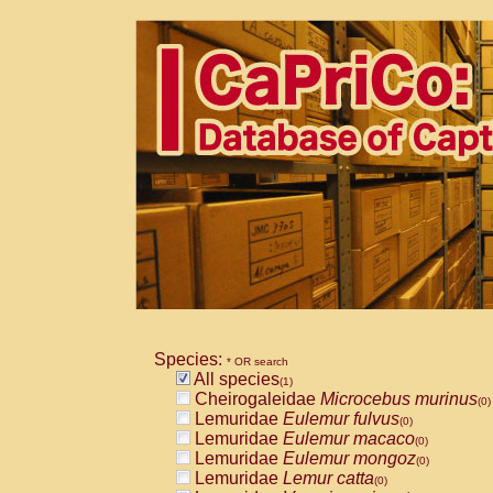
Species:
* OR search
All species
(1)
Cheirogaleidae
Microcebus murinus
(0)
Lemuridae
Eulemur fulvus
(0)
Lemuridae
Eulemur macaco
(0)
Lemuridae
Eulemur mongoz
(0)
Lemuridae
Lemur catta
(0)