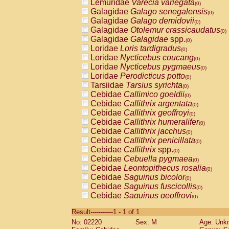
Lemuridae
Varecia variegata
(0)
Galagidae
Galago senegalensis
(0)
Galagidae
Galago demidovii
(0)
Galagidae
Otolemur crassicaudatus
(0)
Galagidae
Galagidae
spp.
(0)
Loridae
Loris tardigradus
(0)
Loridae
Nycticebus coucang
(0)
Loridae
Nycticebus pygmaeus
(0)
Loridae
Perodicticus potto
(0)
Tarsiidae
Tarsius syrichta
(0)
Cebidae
Callimico goeldii
(0)
Cebidae
Callithrix argentata
(0)
Cebidae
Callithrix geoffroyi
(0)
Cebidae
Callithrix humeralifer
(0)
Cebidae
Callithrix jacchus
(0)
Cebidae
Callithrix penicillata
(0)
Cebidae
Callithrix
spp.
(0)
Cebidae
Cebuella pygmaea
(0)
Cebidae
Leontopithecus rosalia
(0)
Cebidae
Saguinus bicolor
(0)
Cebidae
Saguinus fuscicollis
(0)
Cebidae
Saguinus geoffroyi
(0)
Cebidae
Saguinus imperator
(0)
Result-----------1 - 1 of 1
Cebidae
Saguinus labiatus
(0)
No: 02220
Sex: M
Age: Unk
Cebidae
Saguinus leucopus
(0)