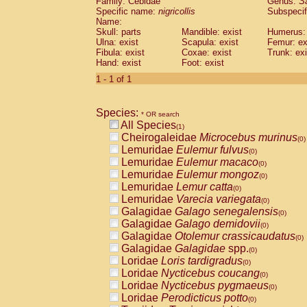
Family: Cebidae
Genus:
S
Cebidae
Saguinus midas
(0)
Specific name:
nigricollis
Subspecif
Cebidae
Saguinus mystax
(0)
Name:
Cebidae
Saguinus nigricollis
Skull: parts
Mandible: exist
(1)
Humerus: 
Cebidae
Saguinus oedipus
Ulna: exist
Scapula: exist
Femur: ex
(0)
Fibula: exist
Coxae: exist
Trunk: exi
Cebidae
Saguinus weddelli
(0)
Hand: exist
Foot: exist
Cebidae
Saguinus
spp.
(0)
Cebidae
Aotus trivirgatus
1 - 1 of 1
(0)
Cebidae
Cebus albifrons
(0)
Cebidae
Cebus apella
(0)
Species:
Cebidae
Cebus capucinus
* OR search
(0)
All Species
Cebidae
Cebus nigrivittatus
(1)
(0)
Cheirogaleidae
Microcebus murinus
Cebidae
Cebus
spp.
(0)
(0)
Lemuridae
Eulemur fulvus
Cebidae
Saimiri boliviensis
(0)
(0)
Lemuridae
Eulemur macaco
Cebidae
Saimiri sciureus
(0)
(0)
Lemuridae
Eulemur mongoz
Atelidae
Alouatta caraya
(0)
(0)
Lemuridae
Lemur catta
Atelidae
Alouatta fusca
(0)
(0)
Lemuridae
Varecia variegata
Atelidae
Alouatta seniculus
(0)
(0)
Galagidae
Galago senegalensis
Atelidae
Alouatta
spp.
(0)
(0)
Galagidae
Galago demidovii
Atelidae
Ateles belzebuth
(0)
(0)
Galagidae
Otolemur crassicaudatus
Atelidae
Ateles geoffroyi
(0)
(0)
Galagidae
Galagidae
spp.
Atelidae
Ateles paniscus
(0)
(0)
Loridae
Loris tardigradus
Atelidae
Ateles
spp.
(0)
(0)
Loridae
Nycticebus coucang
Atelidae
Lagothrix lagothricha
(0)
(0)
Loridae
Nycticebus pygmaeus
Atelidae
Lagothrix lagothricha cana
(0)
(0)
Loridae
Perodicticus potto
Pitheciidae
Cacajao calvus rubicundu
(0)