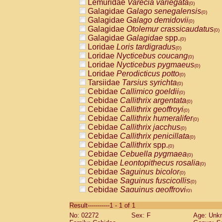
Lemuridae
Varecia variegata
(0)
Galagidae
Galago senegalensis
(0)
Galagidae
Galago demidovii
(0)
Galagidae
Otolemur crassicaudatus
(0)
Galagidae
Galagidae
spp.
(0)
Loridae
Loris tardigradus
(0)
Loridae
Nycticebus coucang
(0)
Loridae
Nycticebus pygmaeus
(0)
Loridae
Perodicticus potto
(0)
Tarsiidae
Tarsius syrichta
(0)
Cebidae
Callimico goeldii
(0)
Cebidae
Callithrix argentata
(0)
Cebidae
Callithrix geoffroyi
(0)
Cebidae
Callithrix humeralifer
(0)
Cebidae
Callithrix jacchus
(0)
Cebidae
Callithrix penicillata
(0)
Cebidae
Callithrix
spp.
(0)
Cebidae
Cebuella pygmaea
(0)
Cebidae
Leontopithecus rosalia
(0)
Cebidae
Saguinus bicolor
(0)
Cebidae
Saguinus fuscicollis
(0)
Cebidae
Saguinus geoffroyi
(0)
Cebidae
Saguinus imperator
(0)
Result-----------1 - 1 of 1
Cebidae
Saguinus labiatus
(0)
No: 02272
Sex: F
Age: Unk
Cebidae
Saguinus leucopus
(0)