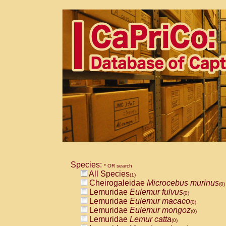
Species:
* OR search
All Species
(1)
Cheirogaleidae
Microcebus murinus
(0)
Lemuridae
Eulemur fulvus
(0)
Lemuridae
Eulemur macaco
(0)
Lemuridae
Eulemur mongoz
(0)
Lemuridae
Lemur catta
(0)