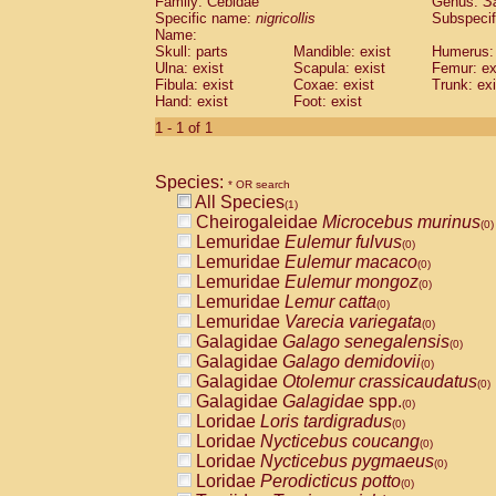
Family: Cebidae
Genus:
S
Cebidae
Saguinus midas
(0)
Specific name:
nigricollis
Subspecif
Cebidae
Saguinus mystax
(0)
Name:
Cebidae
Saguinus nigricollis
Skull: parts
Mandible: exist
(1)
Humerus: 
Cebidae
Saguinus oedipus
Ulna: exist
Scapula: exist
Femur: ex
(0)
Fibula: exist
Coxae: exist
Trunk: exi
Cebidae
Saguinus weddelli
(0)
Hand: exist
Foot: exist
Cebidae
Saguinus
spp.
(0)
Cebidae
Aotus trivirgatus
1 - 1 of 1
(0)
Cebidae
Cebus albifrons
(0)
Cebidae
Cebus apella
(0)
Species:
Cebidae
Cebus capucinus
* OR search
(0)
All Species
Cebidae
Cebus nigrivittatus
(1)
(0)
Cheirogaleidae
Microcebus murinus
Cebidae
Cebus
spp.
(0)
(0)
Lemuridae
Eulemur fulvus
Cebidae
Saimiri boliviensis
(0)
(0)
Lemuridae
Eulemur macaco
Cebidae
Saimiri sciureus
(0)
(0)
Lemuridae
Eulemur mongoz
Atelidae
Alouatta caraya
(0)
(0)
Lemuridae
Lemur catta
Atelidae
Alouatta fusca
(0)
(0)
Lemuridae
Varecia variegata
Atelidae
Alouatta seniculus
(0)
(0)
Galagidae
Galago senegalensis
Atelidae
Alouatta
spp.
(0)
(0)
Galagidae
Galago demidovii
Atelidae
Ateles belzebuth
(0)
(0)
Galagidae
Otolemur crassicaudatus
Atelidae
Ateles geoffroyi
(0)
(0)
Galagidae
Galagidae
spp.
Atelidae
Ateles paniscus
(0)
(0)
Loridae
Loris tardigradus
Atelidae
Ateles
spp.
(0)
(0)
Loridae
Nycticebus coucang
Atelidae
Lagothrix lagothricha
(0)
(0)
Loridae
Nycticebus pygmaeus
Atelidae
Lagothrix lagothricha cana
(0)
(0)
Loridae
Perodicticus potto
Pitheciidae
Cacajao calvus rubicundu
(0)