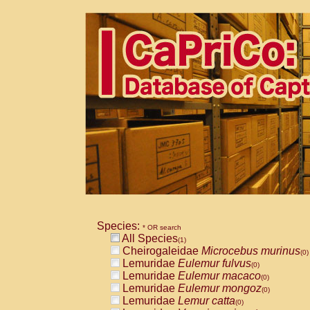
Species:
* OR search
All Species
(1)
Cheirogaleidae
Microcebus murinus
(0)
Lemuridae
Eulemur fulvus
(0)
Lemuridae
Eulemur macaco
(0)
Lemuridae
Eulemur mongoz
(0)
Lemuridae
Lemur catta
(0)