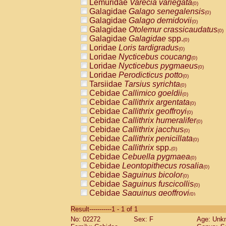
Lemuridae
Varecia variegata
(0)
Galagidae
Galago senegalensis
(0)
Galagidae
Galago demidovii
(0)
Galagidae
Otolemur crassicaudatus
(0)
Galagidae
Galagidae
spp.
(0)
Loridae
Loris tardigradus
(0)
Loridae
Nycticebus coucang
(0)
Loridae
Nycticebus pygmaeus
(0)
Loridae
Perodicticus potto
(0)
Tarsiidae
Tarsius syrichta
(0)
Cebidae
Callimico goeldii
(0)
Cebidae
Callithrix argentata
(0)
Cebidae
Callithrix geoffroyi
(0)
Cebidae
Callithrix humeralifer
(0)
Cebidae
Callithrix jacchus
(0)
Cebidae
Callithrix penicillata
(0)
Cebidae
Callithrix
spp.
(0)
Cebidae
Cebuella pygmaea
(0)
Cebidae
Leontopithecus rosalia
(0)
Cebidae
Saguinus bicolor
(0)
Cebidae
Saguinus fuscicollis
(0)
Cebidae
Saguinus geoffroyi
(0)
Cebidae
Saguinus imperator
(0)
Result-----------1 - 1 of 1
Cebidae
Saguinus labiatus
(0)
No: 02272
Sex: F
Age: Unk
Cebidae
Saguinus leucopus
(0)