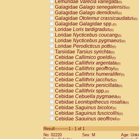
Lemuridae
Varecia variegata
(0)
Galagidae
Galago senegalensis
(0)
Galagidae
Galago demidovii
(0)
Galagidae
Otolemur crassicaudatus
(0)
Galagidae
Galagidae
spp.
(0)
Loridae
Loris tardigradus
(0)
Loridae
Nycticebus coucang
(0)
Loridae
Nycticebus pygmaeus
(0)
Loridae
Perodicticus potto
(0)
Tarsiidae
Tarsius syrichta
(0)
Cebidae
Callimico goeldii
(0)
Cebidae
Callithrix argentata
(0)
Cebidae
Callithrix geoffroyi
(0)
Cebidae
Callithrix humeralifer
(0)
Cebidae
Callithrix jacchus
(0)
Cebidae
Callithrix penicillata
(0)
Cebidae
Callithrix
spp.
(0)
Cebidae
Cebuella pygmaea
(0)
Cebidae
Leontopithecus rosalia
(0)
Cebidae
Saguinus bicolor
(0)
Cebidae
Saguinus fuscicollis
(0)
Cebidae
Saguinus geoffroyi
(0)
Cebidae
Saguinus imperator
(0)
Result-----------1 - 1 of 1
Cebidae
Saguinus labiatus
(0)
No: 02220
Sex: M
Age: Unk
Cebidae
Saguinus leucopus
(0)