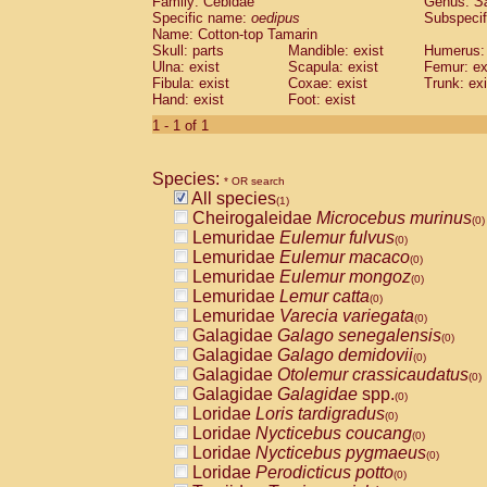
Family: Cebidae
Genus:
S
Cebidae
Saguinus midas
(0)
Specific name:
oedipus
Subspecif
Cebidae
Saguinus mystax
(0)
Name: Cotton-top Tamarin
Cebidae
Saguinus nigricollis
Skull: parts
Mandible: exist
(0)
Humerus: 
Cebidae
Saguinus oedipus
Ulna: exist
Scapula: exist
Femur: ex
(1)
Fibula: exist
Coxae: exist
Trunk: exi
Cebidae
Saguinus weddelli
(0)
Hand: exist
Foot: exist
Cebidae
Saguinus
spp.
(0)
Cebidae
Aotus trivirgatus
1 - 1 of 1
(0)
Cebidae
Cebus albifrons
(0)
Cebidae
Cebus apella
(0)
Species:
Cebidae
Cebus capucinus
* OR search
(0)
All species
Cebidae
Cebus nigrivittatus
(1)
(0)
Cheirogaleidae
Microcebus murinus
Cebidae
Cebus
spp.
(0)
(0)
Lemuridae
Eulemur fulvus
Cebidae
Saimiri boliviensis
(0)
(0)
Lemuridae
Eulemur macaco
Cebidae
Saimiri sciureus
(0)
(0)
Lemuridae
Eulemur mongoz
Atelidae
Alouatta caraya
(0)
(0)
Lemuridae
Lemur catta
Atelidae
Alouatta fusca
(0)
(0)
Lemuridae
Varecia variegata
Atelidae
Alouatta seniculus
(0)
(0)
Galagidae
Galago senegalensis
Atelidae
Alouatta
spp.
(0)
(0)
Galagidae
Galago demidovii
Atelidae
Ateles belzebuth
(0)
(0)
Galagidae
Otolemur crassicaudatus
Atelidae
Ateles geoffroyi
(0)
(0)
Galagidae
Galagidae
spp.
Atelidae
Ateles paniscus
(0)
(0)
Loridae
Loris tardigradus
Atelidae
Ateles
spp.
(0)
(0)
Loridae
Nycticebus coucang
Atelidae
Lagothrix lagothricha
(0)
(0)
Loridae
Nycticebus pygmaeus
Atelidae
Lagothrix lagothricha cana
(0)
(0)
Loridae
Perodicticus potto
Pitheciidae
Cacajao calvus rubicundu
(0)