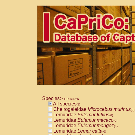
Species:
* OR search
All species
(1)
Cheirogaleidae
Microcebus murinus
(0)
Lemuridae
Eulemur fulvus
(0)
Lemuridae
Eulemur macaco
(0)
Lemuridae
Eulemur mongoz
(0)
Lemuridae
Lemur catta
(0)