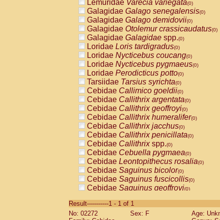
Lemuridae
Varecia variegata
(0)
Galagidae
Galago senegalensis
(0)
Galagidae
Galago demidovii
(0)
Galagidae
Otolemur crassicaudatus
(0)
Galagidae
Galagidae
spp.
(0)
Loridae
Loris tardigradus
(0)
Loridae
Nycticebus coucang
(0)
Loridae
Nycticebus pygmaeus
(0)
Loridae
Perodicticus potto
(0)
Tarsiidae
Tarsius syrichta
(0)
Cebidae
Callimico goeldii
(0)
Cebidae
Callithrix argentata
(0)
Cebidae
Callithrix geoffroyi
(0)
Cebidae
Callithrix humeralifer
(0)
Cebidae
Callithrix jacchus
(0)
Cebidae
Callithrix penicillata
(0)
Cebidae
Callithrix
spp.
(0)
Cebidae
Cebuella pygmaea
(0)
Cebidae
Leontopithecus rosalia
(0)
Cebidae
Saguinus bicolor
(0)
Cebidae
Saguinus fuscicollis
(0)
Cebidae
Saguinus geoffroyi
(0)
Cebidae
Saguinus imperator
(0)
Result-----------1 - 1 of 1
Cebidae
Saguinus labiatus
(0)
No: 02272
Sex: F
Age: Unk
Cebidae
Saguinus leucopus
(0)