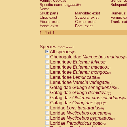
Family: Cebidae
Genus:
S
Cebidae
Saguinus midas
(0)
Specific name:
nigricollis
Subspecif
Cebidae
Saguinus mystax
(0)
Name:
Cebidae
Saguinus nigricollis
Skull: parts
Mandible: exist
(1)
Humerus: 
Cebidae
Saguinus oedipus
Ulna: exist
Scapula: exist
Femur: ex
(0)
Fibula: exist
Coxae: exist
Trunk: exi
Cebidae
Saguinus weddelli
(0)
Hand: exist
Foot: exist
Cebidae
Saguinus
spp.
(0)
Cebidae
Aotus trivirgatus
1 - 1 of 1
(0)
Cebidae
Cebus albifrons
(0)
Cebidae
Cebus apella
(0)
Species:
Cebidae
Cebus capucinus
* OR search
(0)
All species
Cebidae
Cebus nigrivittatus
(1)
(0)
Cheirogaleidae
Microcebus murinus
Cebidae
Cebus
spp.
(0)
(0)
Lemuridae
Eulemur fulvus
Cebidae
Saimiri boliviensis
(0)
(0)
Lemuridae
Eulemur macaco
Cebidae
Saimiri sciureus
(0)
(0)
Lemuridae
Eulemur mongoz
Atelidae
Alouatta caraya
(0)
(0)
Lemuridae
Lemur catta
Atelidae
Alouatta fusca
(0)
(0)
Lemuridae
Varecia variegata
Atelidae
Alouatta seniculus
(0)
(0)
Galagidae
Galago senegalensis
Atelidae
Alouatta
spp.
(0)
(0)
Galagidae
Galago demidovii
Atelidae
Ateles belzebuth
(0)
(0)
Galagidae
Otolemur crassicaudatus
Atelidae
Ateles geoffroyi
(0)
(0)
Galagidae
Galagidae
spp.
Atelidae
Ateles paniscus
(0)
(0)
Loridae
Loris tardigradus
Atelidae
Ateles
spp.
(0)
(0)
Loridae
Nycticebus coucang
Atelidae
Lagothrix lagothricha
(0)
(0)
Loridae
Nycticebus pygmaeus
Atelidae
Lagothrix lagothricha cana
(0)
(0)
Loridae
Perodicticus potto
Pitheciidae
Cacajao calvus rubicundu
(0)