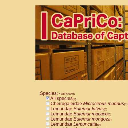
Species:
* OR search
All species
(1)
Cheirogaleidae
Microcebus murinus
(0)
Lemuridae
Eulemur fulvus
(0)
Lemuridae
Eulemur macaco
(0)
Lemuridae
Eulemur mongoz
(0)
Lemuridae
Lemur catta
(0)