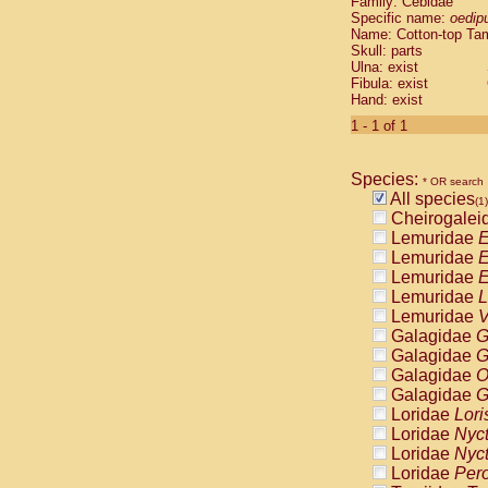
Family: Cebidae
Cebidae
Sa
Specific name:
oedip
Cebidae
Sa
Name: Cotton-top Ta
Cebidae
Sag
Skull: parts
Cebidae
Sa
Ulna: exist
Fibula: exist
Cebidae
Sag
Hand: exist
Cebidae
Sa
Cebidae
Aot
1 - 1 of 1
Cebidae
Ceb
Cebidae
Ceb
Species:
Cebidae
Ce
* OR search
All species
Cebidae
Ceb
(1)
Cheirogalei
Cebidae
Ce
Lemuridae
E
Cebidae
Sai
Lemuridae
E
Cebidae
Sai
Lemuridae
E
Atelidae
Alo
Lemuridae
L
Atelidae
Alo
Lemuridae
V
Atelidae
Alo
Galagidae
G
Atelidae
Alo
Galagidae
G
Atelidae
Ate
Galagidae
O
Atelidae
Ate
Galagidae
G
Atelidae
Ate
Loridae
Lori
Atelidae
Ate
Loridae
Nyc
Atelidae
Lag
Loridae
Nyc
Atelidae
Lag
Loridae
Pero
Pitheciidae