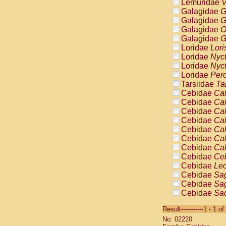
Lemuridae
V
Galagidae
G
Galagidae
G
Galagidae
O
Galagidae
G
Loridae
Lori
Loridae
Nyc
Loridae
Nyc
Loridae
Pero
Tarsiidae
Ta
Cebidae
Cal
Cebidae
Cal
Cebidae
Cal
Cebidae
Cal
Cebidae
Cal
Cebidae
Cal
Cebidae
Cal
Cebidae
Ce
Cebidae
Leo
Cebidae
Sag
Cebidae
Sag
Cebidae
Sag
Cebidae
Sag
Result-----------1 - 1 of
Cebidae
Sag
No: 02220
Cebidae
Sa