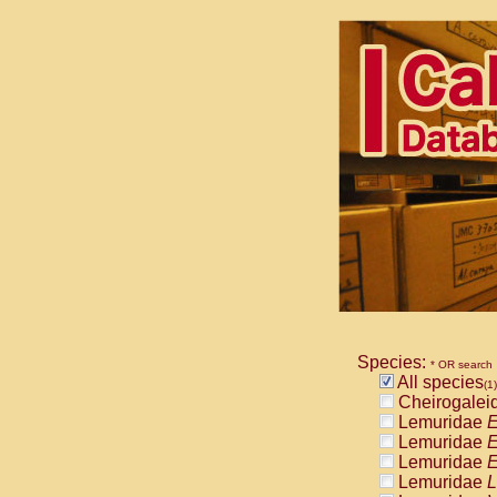
Species:
* OR search
All species
(1)
Cheirogalei
Lemuridae
E
Lemuridae
E
Lemuridae
E
Lemuridae
L