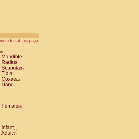
Go to top of this page.
ch
Mandible
Radius
Scapula
(1)
Tibia
Coxae
(1)
Hand
Female
(0)
Infant
(0)
Adult
(0)