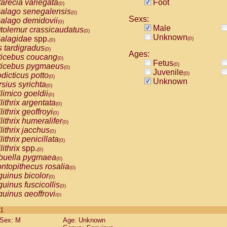
arecia variegata
Foot
(0)
alago senegalensis
(0)
Sexs:
alago demidovii
(0)
Male
tolemur crassicaudatus
(0)
Unknown
alagidae
spp.
(0)
(0)
s tardigradus
(0)
Ages:
ticebus coucang
(0)
Fetus
(0)
ticebus pygmaeus
(0)
Juvenile
(0)
dicticus potto
(0)
Unknown
rsius syrichta
(0)
limico goeldii
(0)
lithrix argentata
(0)
lithrix geoffroyi
(0)
lithrix humeralifer
(0)
lithrix jacchus
(0)
lithrix penicillata
(0)
lithrix
spp.
(0)
buella pygmaea
(0)
ntopithecus rosalia
(0)
uinus bicolor
(0)
uinus fuscicollis
(0)
uinus geoffroyi
(0)
uinus imperator
(0)
 1
uinus labiatus
(0)
Sex: M
Age: Unknown
guinus leucopus
(0)