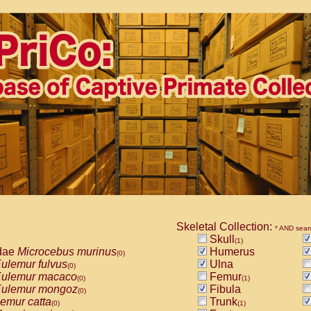
Skeletal Collection:
* AND sear
Skull
(1)
dae
Microcebus murinus
Humerus
(0)
ulemur fulvus
Ulna
(0)
ulemur macaco
Femur
(0)
(1)
ulemur mongoz
Fibula
(0)
emur catta
Trunk
(0)
(1)