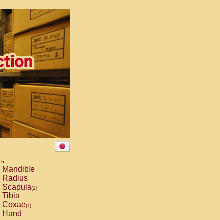
ch
Mandible
Radius
Scapula
(1)
Tibia
Coxae
(1)
Hand