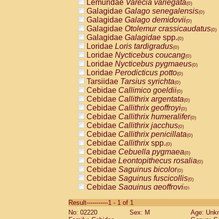
Lemuridae
Varecia variegata
(0)
Galagidae
Galago senegalensis
(0)
Galagidae
Galago demidovii
(0)
Galagidae
Otolemur crassicaudatus
(0)
Galagidae
Galagidae
spp.
(0)
Loridae
Loris tardigradus
(0)
Loridae
Nycticebus coucang
(0)
Loridae
Nycticebus pygmaeus
(0)
Loridae
Perodicticus potto
(0)
Tarsiidae
Tarsius syrichta
(0)
Cebidae
Callimico goeldii
(0)
Cebidae
Callithrix argentata
(0)
Cebidae
Callithrix geoffroyi
(0)
Cebidae
Callithrix humeralifer
(0)
Cebidae
Callithrix jacchus
(0)
Cebidae
Callithrix penicillata
(0)
Cebidae
Callithrix
spp.
(0)
Cebidae
Cebuella pygmaea
(0)
Cebidae
Leontopithecus rosalia
(0)
Cebidae
Saguinus bicolor
(0)
Cebidae
Saguinus fuscicollis
(0)
Cebidae
Saguinus geoffroyi
(0)
Cebidae
Saguinus imperator
(0)
Result-----------1 - 1 of 1
Cebidae
Saguinus labiatus
(0)
No: 02220
Sex: M
Age: Unk
Cebidae
Saguinus leucopus
(0)