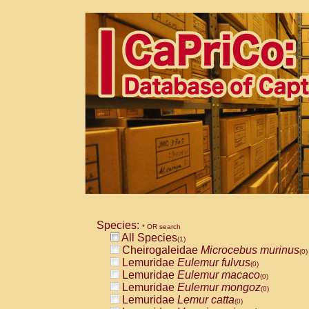
Species:
* OR search
All Species
(1)
Cheirogaleidae
Microcebus murinus
(0)
Lemuridae
Eulemur fulvus
(0)
Lemuridae
Eulemur macaco
(0)
Lemuridae
Eulemur mongoz
(0)
Lemuridae
Lemur catta
(0)