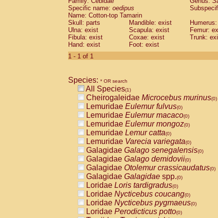
Family: Cebidae
Genus:
S
Cebidae
Saguinus midas
(0)
Specific name:
oedipus
Subspecif
Cebidae
Saguinus mystax
(0)
Name: Cotton-top Tamarin
Cebidae
Saguinus nigricollis
Skull: parts
Mandible: exist
(0)
Humerus: 
Cebidae
Saguinus oedipus
Ulna: exist
Scapula: exist
Femur: ex
(1)
Fibula: exist
Coxae: exist
Trunk: exi
Cebidae
Saguinus weddelli
(0)
Hand: exist
Foot: exist
Cebidae
Saguinus
spp.
(0)
Cebidae
Aotus trivirgatus
1 - 1 of 1
(0)
Cebidae
Cebus albifrons
(0)
Cebidae
Cebus apella
(0)
Species:
Cebidae
Cebus capucinus
* OR search
(0)
All Species
Cebidae
Cebus nigrivittatus
(1)
(0)
Cheirogaleidae
Microcebus murinus
Cebidae
Cebus
spp.
(0)
(0)
Lemuridae
Eulemur fulvus
Cebidae
Saimiri boliviensis
(0)
(0)
Lemuridae
Eulemur macaco
Cebidae
Saimiri sciureus
(0)
(0)
Lemuridae
Eulemur mongoz
Atelidae
Alouatta caraya
(0)
(0)
Lemuridae
Lemur catta
Atelidae
Alouatta fusca
(0)
(0)
Lemuridae
Varecia variegata
Atelidae
Alouatta seniculus
(0)
(0)
Galagidae
Galago senegalensis
Atelidae
Alouatta
spp.
(0)
(0)
Galagidae
Galago demidovii
Atelidae
Ateles belzebuth
(0)
(0)
Galagidae
Otolemur crassicaudatus
Atelidae
Ateles geoffroyi
(0)
(0)
Galagidae
Galagidae
spp.
Atelidae
Ateles paniscus
(0)
(0)
Loridae
Loris tardigradus
Atelidae
Ateles
spp.
(0)
(0)
Loridae
Nycticebus coucang
Atelidae
Lagothrix lagothricha
(0)
(0)
Loridae
Nycticebus pygmaeus
Atelidae
Lagothrix lagothricha cana
(0)
(0)
Loridae
Perodicticus potto
Pitheciidae
Cacajao calvus rubicundu
(0)