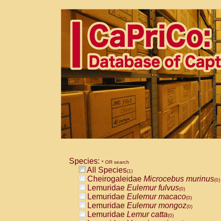
Species:
* OR search
All Species
(1)
Cheirogaleidae
Microcebus murinus
(0)
Lemuridae
Eulemur fulvus
(0)
Lemuridae
Eulemur macaco
(0)
Lemuridae
Eulemur mongoz
(0)
Lemuridae
Lemur catta
(0)