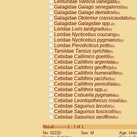
Lemuridae
Varecia variegata
(0)
Galagidae
Galago senegalensis
(0)
Galagidae
Galago demidovii
(0)
Galagidae
Otolemur crassicaudatus
(0)
Galagidae
Galagidae
spp.
(0)
Loridae
Loris tardigradus
(0)
Loridae
Nycticebus coucang
(0)
Loridae
Nycticebus pygmaeus
(0)
Loridae
Perodicticus potto
(0)
Tarsiidae
Tarsius syrichta
(0)
Cebidae
Callimico goeldii
(0)
Cebidae
Callithrix argentata
(0)
Cebidae
Callithrix geoffroyi
(0)
Cebidae
Callithrix humeralifer
(0)
Cebidae
Callithrix jacchus
(0)
Cebidae
Callithrix penicillata
(0)
Cebidae
Callithrix
spp.
(0)
Cebidae
Cebuella pygmaea
(0)
Cebidae
Leontopithecus rosalia
(0)
Cebidae
Saguinus bicolor
(0)
Cebidae
Saguinus fuscicollis
(0)
Cebidae
Saguinus geoffroyi
(0)
Cebidae
Saguinus imperator
(0)
Result-----------1 - 1 of 1
Cebidae
Saguinus labiatus
(0)
No: 02220
Sex: M
Age: Unk
Cebidae
Saguinus leucopus
(0)