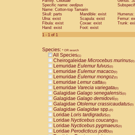
Family: Cebidae
Genus:
S
Cebidae
Saguinus midas
(0)
Specific name:
oedipus
Subspecif
Cebidae
Saguinus mystax
(0)
Name: Cotton-top Tamarin
Cebidae
Saguinus nigricollis
Skull: parts
Mandible: exist
(0)
Humerus: 
Cebidae
Saguinus oedipus
Ulna: exist
Scapula: exist
Femur: ex
(1)
Fibula: exist
Coxae: exist
Trunk: exi
Cebidae
Saguinus weddelli
(0)
Hand: exist
Foot: exist
Cebidae
Saguinus
spp.
(0)
Cebidae
Aotus trivirgatus
1 - 1 of 1
(0)
Cebidae
Cebus albifrons
(0)
Cebidae
Cebus apella
(0)
Species:
Cebidae
Cebus capucinus
* OR search
(0)
All Species
Cebidae
Cebus nigrivittatus
(1)
(0)
Cheirogaleidae
Microcebus murinus
Cebidae
Cebus
spp.
(0)
(0)
Lemuridae
Eulemur fulvus
Cebidae
Saimiri boliviensis
(0)
(0)
Lemuridae
Eulemur macaco
Cebidae
Saimiri sciureus
(0)
(0)
Lemuridae
Eulemur mongoz
Atelidae
Alouatta caraya
(0)
(0)
Lemuridae
Lemur catta
Atelidae
Alouatta fusca
(0)
(0)
Lemuridae
Varecia variegata
Atelidae
Alouatta seniculus
(0)
(0)
Galagidae
Galago senegalensis
Atelidae
Alouatta
spp.
(0)
(0)
Galagidae
Galago demidovii
Atelidae
Ateles belzebuth
(0)
(0)
Galagidae
Otolemur crassicaudatus
Atelidae
Ateles geoffroyi
(0)
(0)
Galagidae
Galagidae
spp.
Atelidae
Ateles paniscus
(0)
(0)
Loridae
Loris tardigradus
Atelidae
Ateles
spp.
(0)
(0)
Loridae
Nycticebus coucang
Atelidae
Lagothrix lagothricha
(0)
(0)
Loridae
Nycticebus pygmaeus
Atelidae
Lagothrix lagothricha cana
(0)
(0)
Loridae
Perodicticus potto
Pitheciidae
Cacajao calvus rubicundu
(0)