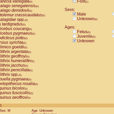
arecia variegata
Foot
(0)
(1)
alago senegalensis
(0)
Sexs:
alago demidovii
(0)
Male
tolemur crassicaudatus
(0)
Unknown
alagidae
spp.
(0)
(0)
s tardigradus
(0)
Ages:
ticebus coucang
(0)
Fetus
(0)
ticebus pygmaeus
(0)
Juvenile
(0)
dicticus potto
(0)
Unknown
rsius syrichta
(0)
limico goeldii
(0)
lithrix argentata
(0)
lithrix geoffroyi
(0)
lithrix humeralifer
(0)
lithrix jacchus
(0)
lithrix penicillata
(0)
lithrix
spp.
(0)
buella pygmaea
(0)
ntopithecus rosalia
(0)
uinus bicolor
(0)
uinus fuscicollis
(0)
uinus geoffroyi
(0)
uinus imperator
(0)
 1
uinus labiatus
(0)
Sex: M
Age: Unknown
guinus leucopus
(0)