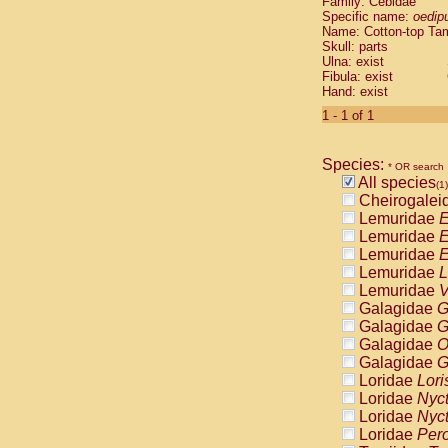
Family: Cebidae
Cebidae
Sa
Specific name:
oedip
Cebidae
Sa
Name: Cotton-top Ta
Cebidae
Sag
Skull: parts
Cebidae
Sa
Ulna: exist
Fibula: exist
Cebidae
Sag
Hand: exist
Cebidae
Sa
Cebidae
Aot
1 - 1 of 1
Cebidae
Ceb
Cebidae
Ceb
Species:
Cebidae
Ce
* OR search
All species
Cebidae
Ceb
(1)
Cheirogalei
Cebidae
Ce
Lemuridae
E
Cebidae
Sai
Lemuridae
E
Cebidae
Sai
Lemuridae
E
Atelidae
Alo
Lemuridae
L
Atelidae
Alo
Lemuridae
V
Atelidae
Alo
Galagidae
G
Atelidae
Alo
Galagidae
G
Atelidae
Ate
Galagidae
O
Atelidae
Ate
Galagidae
G
Atelidae
Ate
Loridae
Lori
Atelidae
Ate
Loridae
Nyc
Atelidae
Lag
Loridae
Nyc
Atelidae
Lag
Loridae
Pero
Pitheciidae