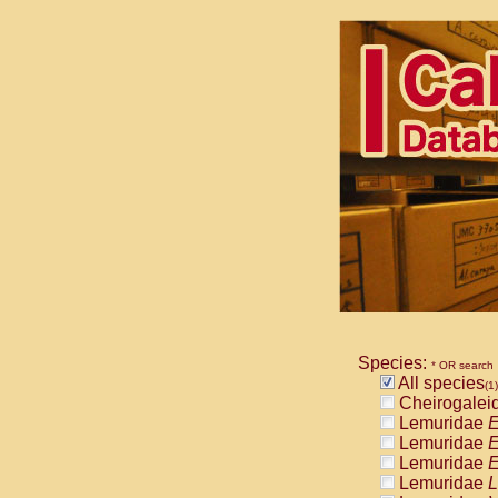
Species:
* OR search
All species
(1)
Cheirogalei
Lemuridae
E
Lemuridae
E
Lemuridae
E
Lemuridae
L