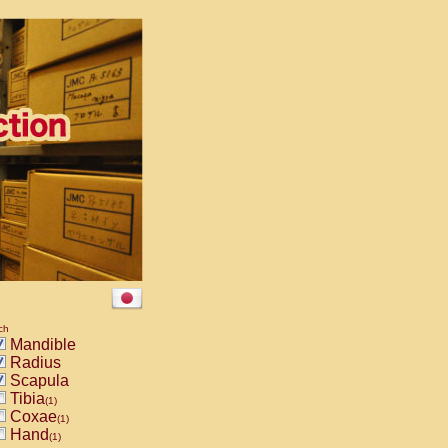
ch
Mandible
Radius
Scapula
Tibia
(1)
Coxae
(1)
Hand
(1)