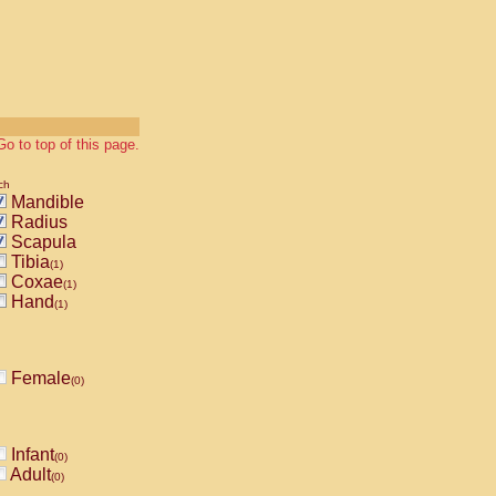
Go to top of this page.
ch
Mandible
Radius
Scapula
Tibia
(1)
Coxae
(1)
Hand
(1)
Female
(0)
Infant
(0)
Adult
(0)