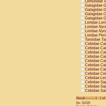
Lemuridae
V
Galagidae
G
Galagidae
G
Galagidae
O
Galagidae
G
Loridae
Lori
Loridae
Nyc
Loridae
Nyc
Loridae
Pero
Tarsiidae
Ta
Cebidae
Cal
Cebidae
Cal
Cebidae
Cal
Cebidae
Cal
Cebidae
Cal
Cebidae
Cal
Cebidae
Cal
Cebidae
Ce
Cebidae
Leo
Cebidae
Sag
Cebidae
Sag
Cebidae
Sag
Cebidae
Sag
Result-----------1 - 1 of
Cebidae
Sag
No: 02220
Cebidae
Sa