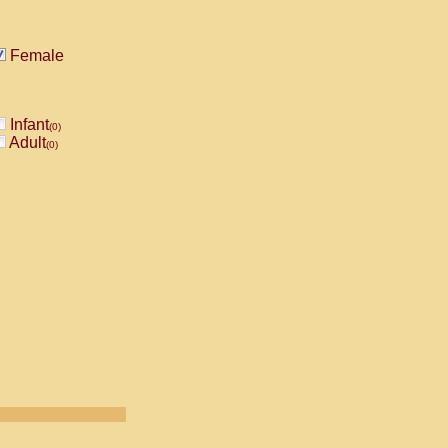
Female
Infant
(0)
Adult
(0)