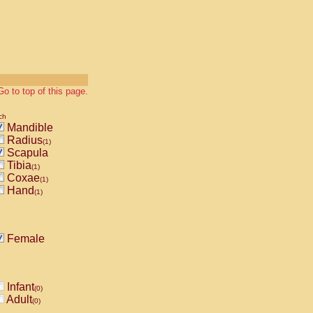
Go to top of this page.
ch
Mandible
Radius
(1)
Scapula
Tibia
(1)
Coxae
(1)
Hand
(1)
Female
Infant
(0)
Adult
(0)