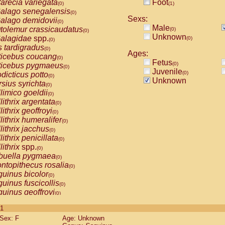
arecia variegata
Foot
(0)
(1)
alago senegalensis
(0)
Sexs:
alago demidovii
(0)
Male
tolemur crassicaudatus
(0)
(0)
Unknown
alagidae
spp.
(0)
(0)
s tardigradus
(0)
Ages:
ticebus coucang
(0)
Fetus
(0)
ticebus pygmaeus
(0)
Juvenile
(0)
dicticus potto
(0)
Unknown
rsius syrichta
(0)
limico goeldii
(0)
lithrix argentata
(0)
lithrix geoffroyi
(0)
lithrix humeralifer
(0)
lithrix jacchus
(0)
lithrix penicillata
(0)
lithrix
spp.
(0)
buella pygmaea
(0)
ntopithecus rosalia
(0)
uinus bicolor
(0)
uinus fuscicollis
(0)
uinus geoffroyi
(0)
uinus imperator
(0)
 1
uinus labiatus
(0)
Sex: F
Age: Unknown
guinus leucopus
(0)