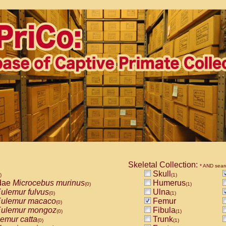
Skeletal Collection:
* AND sear
Skull
)
(1)
dae
Microcebus murinus
Humerus
(0)
(1)
ulemur fulvus
Ulna
(0)
(1)
ulemur macaco
Femur
(0)
ulemur mongoz
Fibula
(0)
(1)
emur catta
Trunk
(0)
(1)