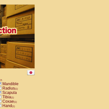
ch
Mandible
Radius
(1)
Scapula
Tibia
(1)
Coxae
(1)
Hand
(1)