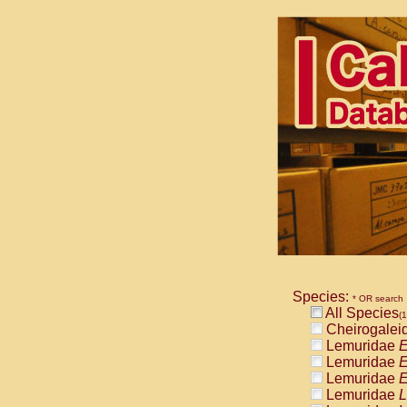
Species:
* OR search
All Species
(1
Cheirogalei
Lemuridae
E
Lemuridae
E
Lemuridae
E
Lemuridae
L