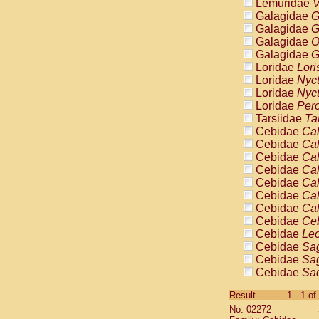
Lemuridae
V
Galagidae
G
Galagidae
G
Galagidae
O
Galagidae
G
Loridae
Lori
Loridae
Nyc
Loridae
Nyc
Loridae
Pero
Tarsiidae
Ta
Cebidae
Cal
Cebidae
Cal
Cebidae
Cal
Cebidae
Cal
Cebidae
Cal
Cebidae
Cal
Cebidae
Cal
Cebidae
Ce
Cebidae
Leo
Cebidae
Sag
Cebidae
Sag
Cebidae
Sag
Cebidae
Sag
Result-----------1 - 1 of
Cebidae
Sag
No: 02272
Cebidae
Sa