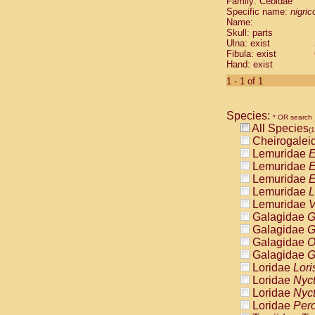
Family: Cebidae
Cebidae
Sa
Specific name:
nigrico
Cebidae
Sa
Name:
Cebidae
Sag
Skull: parts
Cebidae
Sa
Ulna: exist
Fibula: exist
Cebidae
Sag
Hand: exist
Cebidae
Sa
Cebidae
Aot
1 - 1 of 1
Cebidae
Ceb
Cebidae
Ceb
Species:
Cebidae
Ce
* OR search
All Species
Cebidae
Ceb
(1
Cheirogalei
Cebidae
Ce
Lemuridae
E
Cebidae
Sai
Lemuridae
E
Cebidae
Sai
Lemuridae
E
Atelidae
Alo
Lemuridae
L
Atelidae
Alo
Lemuridae
V
Atelidae
Alo
Galagidae
G
Atelidae
Alo
Galagidae
G
Atelidae
Ate
Galagidae
O
Atelidae
Ate
Galagidae
G
Atelidae
Ate
Loridae
Lori
Atelidae
Ate
Loridae
Nyc
Atelidae
Lag
Loridae
Nyc
Atelidae
Lag
Loridae
Pero
Pitheciidae