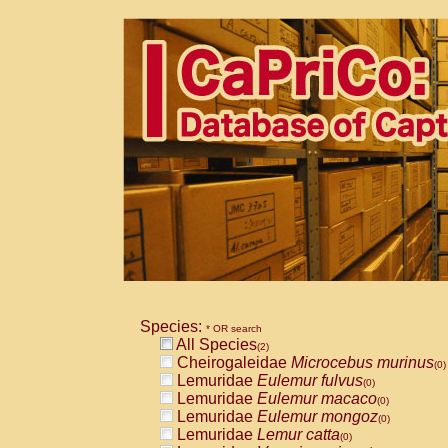
Species:
* OR search
All Species
(2)
Cheirogaleidae
Microcebus murinus
(0)
Lemuridae
Eulemur fulvus
(0)
Lemuridae
Eulemur macaco
(0)
Lemuridae
Eulemur mongoz
(0)
Lemuridae
Lemur catta
(0)