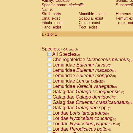
Family: Cebidae
Genus:
S
Cebidae
Saguinus midas
(0)
Specific name:
nigricollis
Subspecif
Cebidae
Saguinus mystax
(0)
Name:
Cebidae
Saguinus nigricollis
Skull: parts
Mandible: exist
(1)
Humerus: 
Cebidae
Saguinus oedipus
Ulna: exist
Scapula: exist
Femur: ex
(1)
Fibula: exist
Coxae: exist
Trunk: exi
Cebidae
Saguinus weddelli
(0)
Hand: exist
Foot: exist
Cebidae
Saguinus
spp.
(0)
Cebidae
Aotus trivirgatus
1 - 1 of 1
(0)
Cebidae
Cebus albifrons
(0)
Cebidae
Cebus apella
(0)
Species:
Cebidae
Cebus capucinus
* OR search
(0)
All Species
Cebidae
Cebus nigrivittatus
(2)
(0)
Cheirogaleidae
Microcebus murinus
Cebidae
Cebus
spp.
(0)
(0)
Lemuridae
Eulemur fulvus
Cebidae
Saimiri boliviensis
(0)
(0)
Lemuridae
Eulemur macaco
Cebidae
Saimiri sciureus
(0)
(0)
Lemuridae
Eulemur mongoz
Atelidae
Alouatta caraya
(0)
(0)
Lemuridae
Lemur catta
Atelidae
Alouatta fusca
(0)
(0)
Lemuridae
Varecia variegata
Atelidae
Alouatta seniculus
(0)
(0)
Galagidae
Galago senegalensis
Atelidae
Alouatta
spp.
(0)
(0)
Galagidae
Galago demidovii
Atelidae
Ateles belzebuth
(0)
(0)
Galagidae
Otolemur crassicaudatus
Atelidae
Ateles geoffroyi
(0)
(0)
Galagidae
Galagidae
spp.
Atelidae
Ateles paniscus
(0)
(0)
Loridae
Loris tardigradus
Atelidae
Ateles
spp.
(0)
(0)
Loridae
Nycticebus coucang
Atelidae
Lagothrix lagothricha
(0)
(0)
Loridae
Nycticebus pygmaeus
Atelidae
Lagothrix lagothricha cana
(0)
(0)
Loridae
Perodicticus potto
Pitheciidae
Cacajao calvus rubicundu
(0)