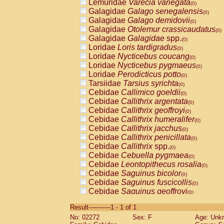
Lemuridae
Varecia variegata
(0)
Galagidae
Galago senegalensis
(0)
Galagidae
Galago demidovii
(0)
Galagidae
Otolemur crassicaudatus
(0)
Galagidae
Galagidae
spp.
(0)
Loridae
Loris tardigradus
(0)
Loridae
Nycticebus coucang
(0)
Loridae
Nycticebus pygmaeus
(0)
Loridae
Perodicticus potto
(0)
Tarsiidae
Tarsius syrichta
(0)
Cebidae
Callimico goeldii
(0)
Cebidae
Callithrix argentata
(0)
Cebidae
Callithrix geoffroyi
(0)
Cebidae
Callithrix humeralifer
(0)
Cebidae
Callithrix jacchus
(0)
Cebidae
Callithrix penicillata
(0)
Cebidae
Callithrix
spp.
(0)
Cebidae
Cebuella pygmaea
(0)
Cebidae
Leontopithecus rosalia
(0)
Cebidae
Saguinus bicolor
(0)
Cebidae
Saguinus fuscicollis
(0)
Cebidae
Saguinus geoffroyi
(0)
Cebidae
Saguinus imperator
(0)
Result-----------1 - 1 of 1
Cebidae
Saguinus labiatus
(0)
No: 02272
Sex: F
Age: Unk
Cebidae
Saguinus leucopus
(0)