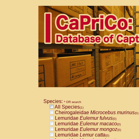
Species:
* OR search
All Species
(1)
Cheirogaleidae
Microcebus murinus
(0)
Lemuridae
Eulemur fulvus
(0)
Lemuridae
Eulemur macaco
(0)
Lemuridae
Eulemur mongoz
(0)
Lemuridae
Lemur catta
(0)