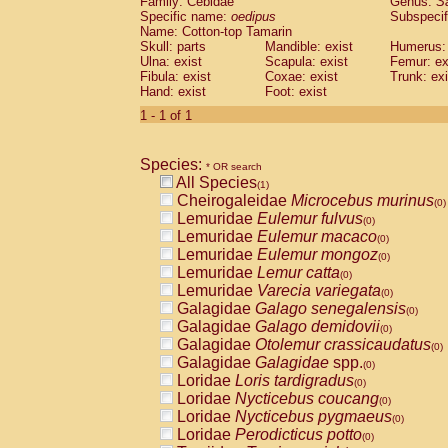
Family: Cebidae
Genus:
S
Cebidae
Saguinus midas
(0)
Specific name:
oedipus
Subspecif
Cebidae
Saguinus mystax
(0)
Name: Cotton-top Tamarin
Cebidae
Saguinus nigricollis
Skull: parts
Mandible: exist
(0)
Humerus: 
Cebidae
Saguinus oedipus
Ulna: exist
Scapula: exist
Femur: ex
(1)
Fibula: exist
Coxae: exist
Trunk: exi
Cebidae
Saguinus weddelli
(0)
Hand: exist
Foot: exist
Cebidae
Saguinus
spp.
(0)
Cebidae
Aotus trivirgatus
1 - 1 of 1
(0)
Cebidae
Cebus albifrons
(0)
Cebidae
Cebus apella
(0)
Species:
Cebidae
Cebus capucinus
* OR search
(0)
All Species
Cebidae
Cebus nigrivittatus
(1)
(0)
Cheirogaleidae
Microcebus murinus
Cebidae
Cebus
spp.
(0)
(0)
Lemuridae
Eulemur fulvus
Cebidae
Saimiri boliviensis
(0)
(0)
Lemuridae
Eulemur macaco
Cebidae
Saimiri sciureus
(0)
(0)
Lemuridae
Eulemur mongoz
Atelidae
Alouatta caraya
(0)
(0)
Lemuridae
Lemur catta
Atelidae
Alouatta fusca
(0)
(0)
Lemuridae
Varecia variegata
Atelidae
Alouatta seniculus
(0)
(0)
Galagidae
Galago senegalensis
Atelidae
Alouatta
spp.
(0)
(0)
Galagidae
Galago demidovii
Atelidae
Ateles belzebuth
(0)
(0)
Galagidae
Otolemur crassicaudatus
Atelidae
Ateles geoffroyi
(0)
(0)
Galagidae
Galagidae
spp.
Atelidae
Ateles paniscus
(0)
(0)
Loridae
Loris tardigradus
Atelidae
Ateles
spp.
(0)
(0)
Loridae
Nycticebus coucang
Atelidae
Lagothrix lagothricha
(0)
(0)
Loridae
Nycticebus pygmaeus
Atelidae
Lagothrix lagothricha cana
(0)
(0)
Loridae
Perodicticus potto
Pitheciidae
Cacajao calvus rubicundu
(0)