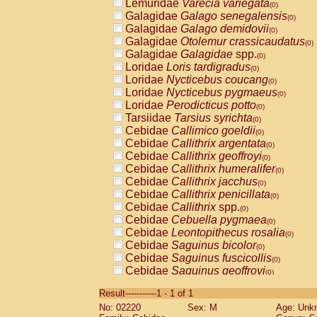
Lemuridae
Varecia variegata
(0)
Galagidae
Galago senegalensis
(0)
Galagidae
Galago demidovii
(0)
Galagidae
Otolemur crassicaudatus
(0)
Galagidae
Galagidae
spp.
(0)
Loridae
Loris tardigradus
(0)
Loridae
Nycticebus coucang
(0)
Loridae
Nycticebus pygmaeus
(0)
Loridae
Perodicticus potto
(0)
Tarsiidae
Tarsius syrichta
(0)
Cebidae
Callimico goeldii
(0)
Cebidae
Callithrix argentata
(0)
Cebidae
Callithrix geoffroyi
(0)
Cebidae
Callithrix humeralifer
(0)
Cebidae
Callithrix jacchus
(0)
Cebidae
Callithrix penicillata
(0)
Cebidae
Callithrix
spp.
(0)
Cebidae
Cebuella pygmaea
(0)
Cebidae
Leontopithecus rosalia
(0)
Cebidae
Saguinus bicolor
(0)
Cebidae
Saguinus fuscicollis
(0)
Cebidae
Saguinus geoffroyi
(0)
Cebidae
Saguinus imperator
(0)
Result-----------1 - 1 of 1
Cebidae
Saguinus labiatus
(0)
No: 02220
Sex: M
Age: Unk
Cebidae
Saguinus leucopus
(0)