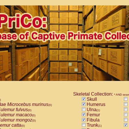
Skeletal Collection:
* AND sear
Skull
)
dae
Microcebus murinus
Humerus
(0)
ulemur fulvus
Ulna
(0)
(1)
ulemur macaco
Femur
(0)
ulemur mongoz
Fibula
(0)
emur catta
Trunk
(0)
(1)