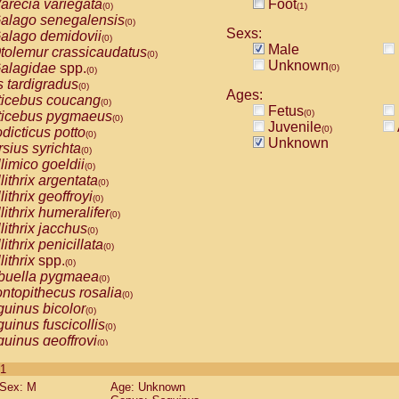
arecia variegata
Foot
(0)
(1)
alago senegalensis
(0)
Sexs:
alago demidovii
(0)
Male
tolemur crassicaudatus
(0)
Unknown
alagidae
spp.
(0)
(0)
s tardigradus
(0)
Ages:
ticebus coucang
(0)
Fetus
(0)
ticebus pygmaeus
(0)
Juvenile
(0)
dicticus potto
(0)
Unknown
rsius syrichta
(0)
limico goeldii
(0)
lithrix argentata
(0)
lithrix geoffroyi
(0)
lithrix humeralifer
(0)
lithrix jacchus
(0)
lithrix penicillata
(0)
lithrix
spp.
(0)
buella pygmaea
(0)
ntopithecus rosalia
(0)
uinus bicolor
(0)
uinus fuscicollis
(0)
uinus geoffroyi
(0)
uinus imperator
(0)
 1
uinus labiatus
(0)
Sex: M
Age: Unknown
guinus leucopus
(0)