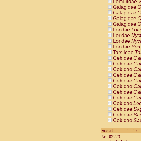
Lemuridae
V
Galagidae
G
Galagidae
G
Galagidae
O
Galagidae
G
Loridae
Lori
Loridae
Nyc
Loridae
Nyc
Loridae
Pero
Tarsiidae
Ta
Cebidae
Cal
Cebidae
Cal
Cebidae
Cal
Cebidae
Cal
Cebidae
Cal
Cebidae
Cal
Cebidae
Cal
Cebidae
Ce
Cebidae
Leo
Cebidae
Sag
Cebidae
Sag
Cebidae
Sag
Cebidae
Sag
Result-----------1 - 1 of
Cebidae
Sag
No: 02220
Cebidae
Sa