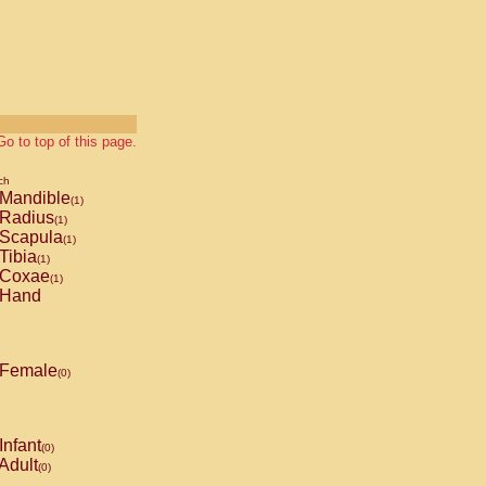
Go to top of this page.
ch
Mandible
(1)
Radius
(1)
Scapula
(1)
Tibia
(1)
Coxae
(1)
Hand
Female
(0)
Infant
(0)
Adult
(0)