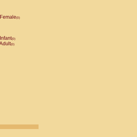
Female
(0)
Infant
(0)
Adult
(0)