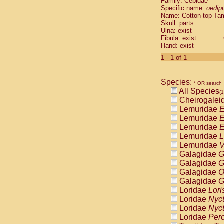
Family: Cebidae
Cebidae
Sa
Specific name:
oedip
Cebidae
Sa
Name: Cotton-top Ta
Cebidae
Sag
Skull: parts
Cebidae
Sa
Ulna: exist
Fibula: exist
Cebidae
Sag
Hand: exist
Cebidae
Sa
Cebidae
Aot
1 - 1 of 1
Cebidae
Ceb
Cebidae
Ceb
Species:
Cebidae
Ce
* OR search
All Species
Cebidae
Ceb
(1
Cheirogalei
Cebidae
Ce
Lemuridae
E
Cebidae
Sai
Lemuridae
E
Cebidae
Sai
Lemuridae
E
Atelidae
Alo
Lemuridae
L
Atelidae
Alo
Lemuridae
V
Atelidae
Alo
Galagidae
G
Atelidae
Alo
Galagidae
G
Atelidae
Ate
Galagidae
O
Atelidae
Ate
Galagidae
G
Atelidae
Ate
Loridae
Lori
Atelidae
Ate
Loridae
Nyc
Atelidae
Lag
Loridae
Nyc
Atelidae
Lag
Loridae
Pero
Pitheciidae