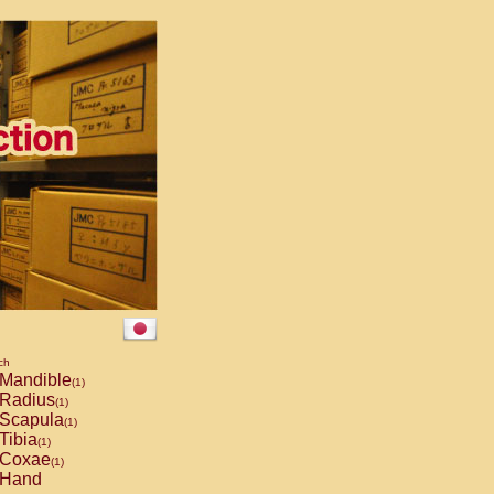
ch
Mandible
(1)
Radius
(1)
Scapula
(1)
Tibia
(1)
Coxae
(1)
Hand