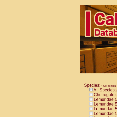
Species:
* OR search
All Species
(1
Cheirogalei
Lemuridae
E
Lemuridae
E
Lemuridae
E
Lemuridae
L