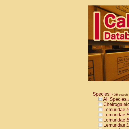
Species:
* OR search
All Species
(1
Cheirogalei
Lemuridae
E
Lemuridae
E
Lemuridae
E
Lemuridae
L