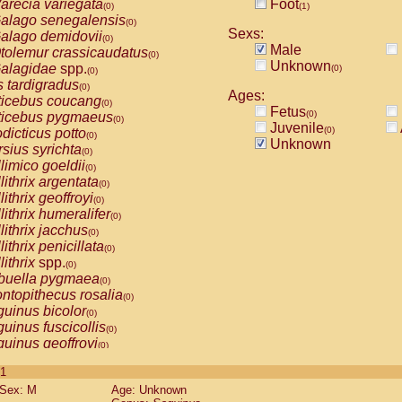
arecia variegata
Foot
(0)
(1)
alago senegalensis
(0)
Sexs:
alago demidovii
(0)
Male
tolemur crassicaudatus
(0)
Unknown
alagidae
spp.
(0)
(0)
s tardigradus
(0)
Ages:
ticebus coucang
(0)
Fetus
(0)
ticebus pygmaeus
(0)
Juvenile
(0)
dicticus potto
(0)
Unknown
rsius syrichta
(0)
limico goeldii
(0)
lithrix argentata
(0)
lithrix geoffroyi
(0)
lithrix humeralifer
(0)
lithrix jacchus
(0)
lithrix penicillata
(0)
lithrix
spp.
(0)
buella pygmaea
(0)
ntopithecus rosalia
(0)
uinus bicolor
(0)
uinus fuscicollis
(0)
uinus geoffroyi
(0)
uinus imperator
(0)
 1
uinus labiatus
(0)
Sex: M
Age: Unknown
guinus leucopus
(0)