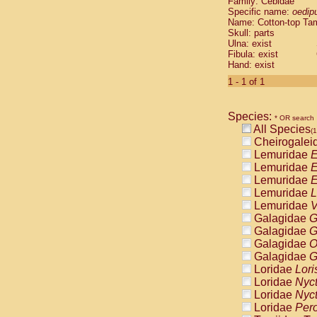
Family: Cebidae
Cebidae
Sa
Specific name:
oedip
Cebidae
Sa
Name: Cotton-top Ta
Cebidae
Sag
Skull: parts
Cebidae
Sa
Ulna: exist
Fibula: exist
Cebidae
Sag
Hand: exist
Cebidae
Sa
Cebidae
Aot
1 - 1 of 1
Cebidae
Ceb
Cebidae
Ceb
Species:
Cebidae
Ce
* OR search
All Species
Cebidae
Ceb
(1
Cheirogalei
Cebidae
Ce
Lemuridae
E
Cebidae
Sai
Lemuridae
E
Cebidae
Sai
Lemuridae
E
Atelidae
Alo
Lemuridae
L
Atelidae
Alo
Lemuridae
V
Atelidae
Alo
Galagidae
G
Atelidae
Alo
Galagidae
G
Atelidae
Ate
Galagidae
O
Atelidae
Ate
Galagidae
G
Atelidae
Ate
Loridae
Lori
Atelidae
Ate
Loridae
Nyc
Atelidae
Lag
Loridae
Nyc
Atelidae
Lag
Loridae
Pero
Pitheciidae