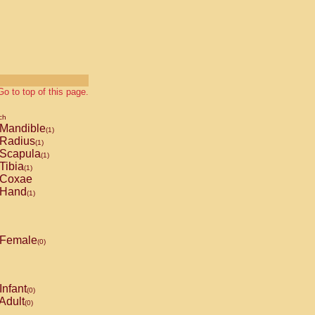
Go to top of this page.
ch
Mandible
(1)
Radius
(1)
Scapula
(1)
Tibia
(1)
Coxae
Hand
(1)
Female
(0)
Infant
(0)
Adult
(0)