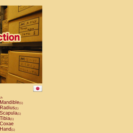
ch
Mandible
(1)
Radius
(1)
Scapula
(1)
Tibia
(1)
Coxae
Hand
(1)