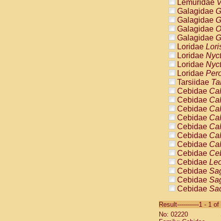
Lemuridae
V
Galagidae
G
Galagidae
G
Galagidae
O
Galagidae
G
Loridae
Lori
Loridae
Nyc
Loridae
Nyc
Loridae
Pero
Tarsiidae
Ta
Cebidae
Cal
Cebidae
Cal
Cebidae
Cal
Cebidae
Cal
Cebidae
Cal
Cebidae
Cal
Cebidae
Cal
Cebidae
Ce
Cebidae
Leo
Cebidae
Sag
Cebidae
Sag
Cebidae
Sag
Cebidae
Sag
Result-----------1 - 1 of
Cebidae
Sag
No: 02220
Cebidae
Sa