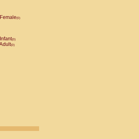
Female
(0)
Infant
(0)
Adult
(0)