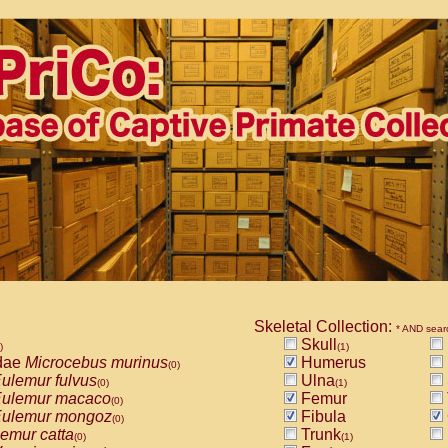
Skeletal Collection:
* AND sear
Skull
)
(1)
dae
Microcebus murinus
Humerus
(0)
ulemur fulvus
Ulna
(0)
(1)
ulemur macaco
Femur
(0)
ulemur mongoz
Fibula
(0)
emur catta
Trunk
(0)
(1)