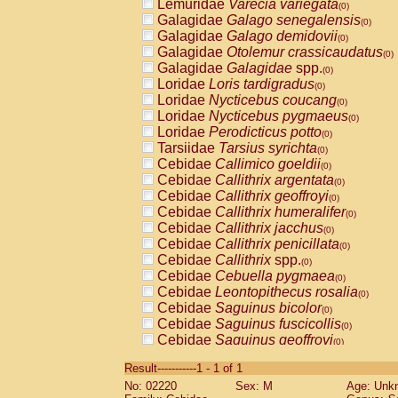
Lemuridae
Varecia variegata
(0)
Galagidae
Galago senegalensis
(0)
Galagidae
Galago demidovii
(0)
Galagidae
Otolemur crassicaudatus
(0)
Galagidae
Galagidae
spp.
(0)
Loridae
Loris tardigradus
(0)
Loridae
Nycticebus coucang
(0)
Loridae
Nycticebus pygmaeus
(0)
Loridae
Perodicticus potto
(0)
Tarsiidae
Tarsius syrichta
(0)
Cebidae
Callimico goeldii
(0)
Cebidae
Callithrix argentata
(0)
Cebidae
Callithrix geoffroyi
(0)
Cebidae
Callithrix humeralifer
(0)
Cebidae
Callithrix jacchus
(0)
Cebidae
Callithrix penicillata
(0)
Cebidae
Callithrix
spp.
(0)
Cebidae
Cebuella pygmaea
(0)
Cebidae
Leontopithecus rosalia
(0)
Cebidae
Saguinus bicolor
(0)
Cebidae
Saguinus fuscicollis
(0)
Cebidae
Saguinus geoffroyi
(0)
Cebidae
Saguinus imperator
(0)
Result-----------1 - 1 of 1
Cebidae
Saguinus labiatus
(0)
No: 02220
Sex: M
Age: Unk
Cebidae
Saguinus leucopus
(0)