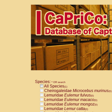
Species:
* OR search
All Species
(1)
Cheirogaleidae
Microcebus murinus
(0)
Lemuridae
Eulemur fulvus
(0)
Lemuridae
Eulemur macaco
(0)
Lemuridae
Eulemur mongoz
(0)
Lemuridae
Lemur catta
(0)