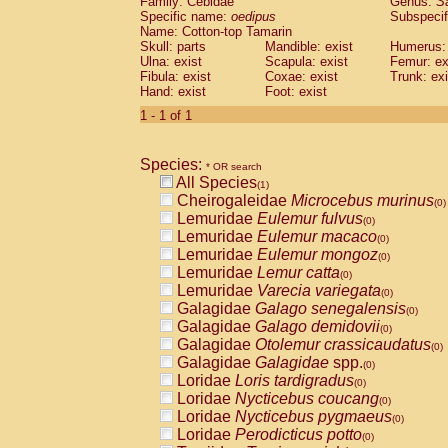
Family: Cebidae
Genus:
S
Cebidae
Saguinus midas
(0)
Specific name:
oedipus
Subspecif
Cebidae
Saguinus mystax
(0)
Name: Cotton-top Tamarin
Cebidae
Saguinus nigricollis
Skull: parts
Mandible: exist
(0)
Humerus: 
Cebidae
Saguinus oedipus
Ulna: exist
Scapula: exist
Femur: ex
(1)
Fibula: exist
Coxae: exist
Trunk: exi
Cebidae
Saguinus weddelli
(0)
Hand: exist
Foot: exist
Cebidae
Saguinus
spp.
(0)
Cebidae
Aotus trivirgatus
1 - 1 of 1
(0)
Cebidae
Cebus albifrons
(0)
Cebidae
Cebus apella
(0)
Species:
Cebidae
Cebus capucinus
* OR search
(0)
All Species
Cebidae
Cebus nigrivittatus
(1)
(0)
Cheirogaleidae
Microcebus murinus
Cebidae
Cebus
spp.
(0)
(0)
Lemuridae
Eulemur fulvus
Cebidae
Saimiri boliviensis
(0)
(0)
Lemuridae
Eulemur macaco
Cebidae
Saimiri sciureus
(0)
(0)
Lemuridae
Eulemur mongoz
Atelidae
Alouatta caraya
(0)
(0)
Lemuridae
Lemur catta
Atelidae
Alouatta fusca
(0)
(0)
Lemuridae
Varecia variegata
Atelidae
Alouatta seniculus
(0)
(0)
Galagidae
Galago senegalensis
Atelidae
Alouatta
spp.
(0)
(0)
Galagidae
Galago demidovii
Atelidae
Ateles belzebuth
(0)
(0)
Galagidae
Otolemur crassicaudatus
Atelidae
Ateles geoffroyi
(0)
(0)
Galagidae
Galagidae
spp.
Atelidae
Ateles paniscus
(0)
(0)
Loridae
Loris tardigradus
Atelidae
Ateles
spp.
(0)
(0)
Loridae
Nycticebus coucang
Atelidae
Lagothrix lagothricha
(0)
(0)
Loridae
Nycticebus pygmaeus
Atelidae
Lagothrix lagothricha cana
(0)
(0)
Loridae
Perodicticus potto
Pitheciidae
Cacajao calvus rubicundu
(0)