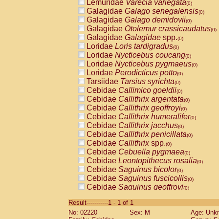
Lemuridae
Varecia variegata
(0)
Galagidae
Galago senegalensis
(0)
Galagidae
Galago demidovii
(0)
Galagidae
Otolemur crassicaudatus
(0)
Galagidae
Galagidae
spp.
(0)
Loridae
Loris tardigradus
(0)
Loridae
Nycticebus coucang
(0)
Loridae
Nycticebus pygmaeus
(0)
Loridae
Perodicticus potto
(0)
Tarsiidae
Tarsius syrichta
(0)
Cebidae
Callimico goeldii
(0)
Cebidae
Callithrix argentata
(0)
Cebidae
Callithrix geoffroyi
(0)
Cebidae
Callithrix humeralifer
(0)
Cebidae
Callithrix jacchus
(0)
Cebidae
Callithrix penicillata
(0)
Cebidae
Callithrix
spp.
(0)
Cebidae
Cebuella pygmaea
(0)
Cebidae
Leontopithecus rosalia
(0)
Cebidae
Saguinus bicolor
(0)
Cebidae
Saguinus fuscicollis
(0)
Cebidae
Saguinus geoffroyi
(0)
Cebidae
Saguinus imperator
(0)
Result-----------1 - 1 of 1
Cebidae
Saguinus labiatus
(0)
No: 02220
Sex: M
Age: Unk
Cebidae
Saguinus leucopus
(0)