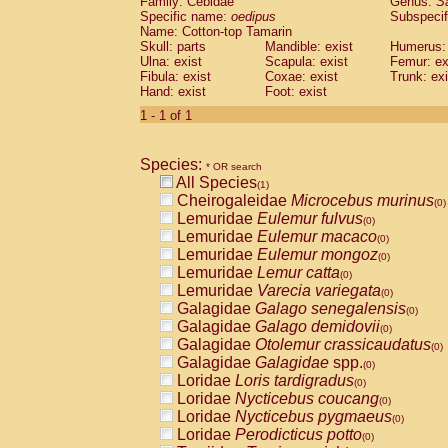
Family: Cebidae
Genus:
S
Cebidae
Saguinus midas
(0)
Specific name:
oedipus
Subspecif
Cebidae
Saguinus mystax
(0)
Name: Cotton-top Tamarin
Cebidae
Saguinus nigricollis
Skull: parts
Mandible: exist
(0)
Humerus: 
Cebidae
Saguinus oedipus
Ulna: exist
Scapula: exist
Femur: ex
(1)
Fibula: exist
Coxae: exist
Trunk: exi
Cebidae
Saguinus weddelli
(0)
Hand: exist
Foot: exist
Cebidae
Saguinus
spp.
(0)
Cebidae
Aotus trivirgatus
1 - 1 of 1
(0)
Cebidae
Cebus albifrons
(0)
Cebidae
Cebus apella
(0)
Species:
Cebidae
Cebus capucinus
* OR search
(0)
All Species
Cebidae
Cebus nigrivittatus
(1)
(0)
Cheirogaleidae
Microcebus murinus
Cebidae
Cebus
spp.
(0)
(0)
Lemuridae
Eulemur fulvus
Cebidae
Saimiri boliviensis
(0)
(0)
Lemuridae
Eulemur macaco
Cebidae
Saimiri sciureus
(0)
(0)
Lemuridae
Eulemur mongoz
Atelidae
Alouatta caraya
(0)
(0)
Lemuridae
Lemur catta
Atelidae
Alouatta fusca
(0)
(0)
Lemuridae
Varecia variegata
Atelidae
Alouatta seniculus
(0)
(0)
Galagidae
Galago senegalensis
Atelidae
Alouatta
spp.
(0)
(0)
Galagidae
Galago demidovii
Atelidae
Ateles belzebuth
(0)
(0)
Galagidae
Otolemur crassicaudatus
Atelidae
Ateles geoffroyi
(0)
(0)
Galagidae
Galagidae
spp.
Atelidae
Ateles paniscus
(0)
(0)
Loridae
Loris tardigradus
Atelidae
Ateles
spp.
(0)
(0)
Loridae
Nycticebus coucang
Atelidae
Lagothrix lagothricha
(0)
(0)
Loridae
Nycticebus pygmaeus
Atelidae
Lagothrix lagothricha cana
(0)
(0)
Loridae
Perodicticus potto
Pitheciidae
Cacajao calvus rubicundu
(0)