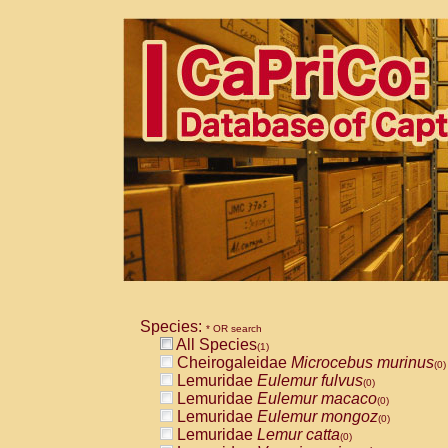
Species:
* OR search
All Species
(1)
Cheirogaleidae
Microcebus murinus
(0)
Lemuridae
Eulemur fulvus
(0)
Lemuridae
Eulemur macaco
(0)
Lemuridae
Eulemur mongoz
(0)
Lemuridae
Lemur catta
(0)