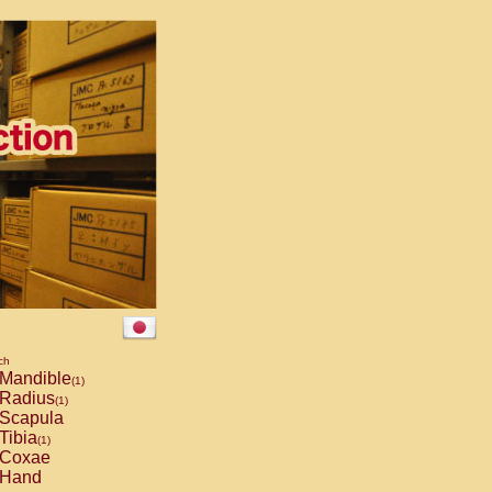
ch
Mandible
(1)
Radius
(1)
Scapula
Tibia
(1)
Coxae
Hand