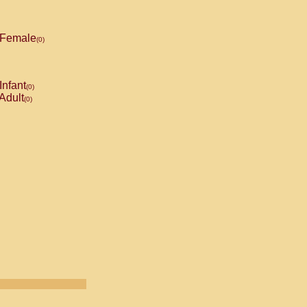
Female
(0)
Infant
(0)
Adult
(0)