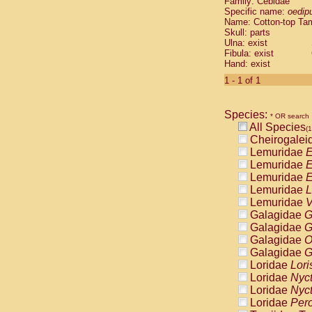
Family: Cebidae
Cebidae
Sa
Specific name:
oedip
Cebidae
Sa
Name: Cotton-top Ta
Cebidae
Sag
Skull: parts
Cebidae
Sa
Ulna: exist
Fibula: exist
Cebidae
Sag
Hand: exist
Cebidae
Sa
Cebidae
Aot
1 - 1 of 1
Cebidae
Ceb
Cebidae
Ceb
Species:
Cebidae
Ce
* OR search
All Species
Cebidae
Ceb
(1
Cheirogalei
Cebidae
Ce
Lemuridae
E
Cebidae
Sai
Lemuridae
E
Cebidae
Sai
Lemuridae
E
Atelidae
Alo
Lemuridae
L
Atelidae
Alo
Lemuridae
V
Atelidae
Alo
Galagidae
G
Atelidae
Alo
Galagidae
G
Atelidae
Ate
Galagidae
O
Atelidae
Ate
Galagidae
G
Atelidae
Ate
Loridae
Lori
Atelidae
Ate
Loridae
Nyc
Atelidae
Lag
Loridae
Nyc
Atelidae
Lag
Loridae
Pero
Pitheciidae