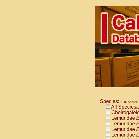
Species:
* OR search
All Species
(1
Cheirogalei
Lemuridae
E
Lemuridae
E
Lemuridae
E
Lemuridae
L