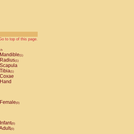
Go to top of this page.
ch
Mandible
(1)
Radius
(1)
Scapula
Tibia
(1)
Coxae
Hand
Female
(0)
Infant
(0)
Adult
(0)