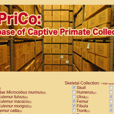
Skeletal Collection:
* AND sear
Skull
)
dae
Microcebus murinus
Humerus
(0)
(1)
ulemur fulvus
Ulna
(0)
(1)
ulemur macaco
Femur
(0)
ulemur mongoz
Fibula
(0)
emur catta
Trunk
(0)
(1)