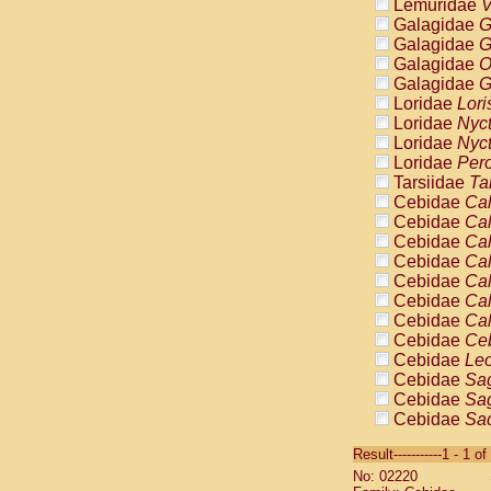
Lemuridae
V
Galagidae
G
Galagidae
G
Galagidae
O
Galagidae
G
Loridae
Lori
Loridae
Nyc
Loridae
Nyc
Loridae
Pero
Tarsiidae
Ta
Cebidae
Cal
Cebidae
Cal
Cebidae
Cal
Cebidae
Cal
Cebidae
Cal
Cebidae
Cal
Cebidae
Cal
Cebidae
Ce
Cebidae
Leo
Cebidae
Sag
Cebidae
Sag
Cebidae
Sag
Cebidae
Sag
Result-----------1 - 1 of
Cebidae
Sag
No: 02220
Cebidae
Sa