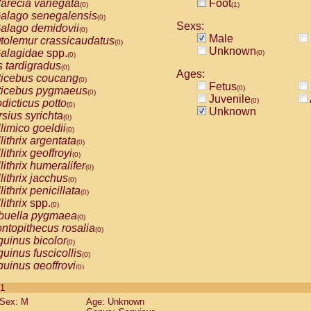
arecia variegata
Foot
(0)
(1)
alago senegalensis
(0)
Sexs:
alago demidovii
(0)
Male
tolemur crassicaudatus
(0)
Unknown
alagidae
spp.
(0)
(0)
s tardigradus
(0)
Ages:
ticebus coucang
(0)
Fetus
(0)
ticebus pygmaeus
(0)
Juvenile
(0)
dicticus potto
(0)
Unknown
rsius syrichta
(0)
limico goeldii
(0)
lithrix argentata
(0)
lithrix geoffroyi
(0)
lithrix humeralifer
(0)
lithrix jacchus
(0)
lithrix penicillata
(0)
lithrix
spp.
(0)
buella pygmaea
(0)
ntopithecus rosalia
(0)
uinus bicolor
(0)
uinus fuscicollis
(0)
uinus geoffroyi
(0)
uinus imperator
(0)
 1
uinus labiatus
(0)
Sex: M
Age: Unknown
guinus leucopus
(0)