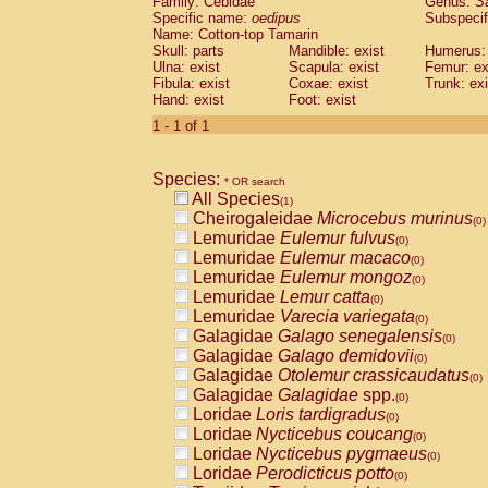
Family: Cebidae
Genus:
S
Cebidae
Saguinus midas
(0)
Specific name:
oedipus
Subspecif
Cebidae
Saguinus mystax
(0)
Name: Cotton-top Tamarin
Cebidae
Saguinus nigricollis
Skull: parts
Mandible: exist
(0)
Humerus: 
Cebidae
Saguinus oedipus
Ulna: exist
Scapula: exist
Femur: ex
(1)
Fibula: exist
Coxae: exist
Trunk: exi
Cebidae
Saguinus weddelli
(0)
Hand: exist
Foot: exist
Cebidae
Saguinus
spp.
(0)
Cebidae
Aotus trivirgatus
1 - 1 of 1
(0)
Cebidae
Cebus albifrons
(0)
Cebidae
Cebus apella
(0)
Species:
Cebidae
Cebus capucinus
* OR search
(0)
All Species
Cebidae
Cebus nigrivittatus
(1)
(0)
Cheirogaleidae
Microcebus murinus
Cebidae
Cebus
spp.
(0)
(0)
Lemuridae
Eulemur fulvus
Cebidae
Saimiri boliviensis
(0)
(0)
Lemuridae
Eulemur macaco
Cebidae
Saimiri sciureus
(0)
(0)
Lemuridae
Eulemur mongoz
Atelidae
Alouatta caraya
(0)
(0)
Lemuridae
Lemur catta
Atelidae
Alouatta fusca
(0)
(0)
Lemuridae
Varecia variegata
Atelidae
Alouatta seniculus
(0)
(0)
Galagidae
Galago senegalensis
Atelidae
Alouatta
spp.
(0)
(0)
Galagidae
Galago demidovii
Atelidae
Ateles belzebuth
(0)
(0)
Galagidae
Otolemur crassicaudatus
Atelidae
Ateles geoffroyi
(0)
(0)
Galagidae
Galagidae
spp.
Atelidae
Ateles paniscus
(0)
(0)
Loridae
Loris tardigradus
Atelidae
Ateles
spp.
(0)
(0)
Loridae
Nycticebus coucang
Atelidae
Lagothrix lagothricha
(0)
(0)
Loridae
Nycticebus pygmaeus
Atelidae
Lagothrix lagothricha cana
(0)
(0)
Loridae
Perodicticus potto
Pitheciidae
Cacajao calvus rubicundu
(0)