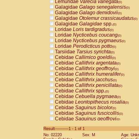
Lemuridae
Varecia variegata
(0)
Galagidae
Galago senegalensis
(0)
Galagidae
Galago demidovii
(0)
Galagidae
Otolemur crassicaudatus
(0)
Galagidae
Galagidae
spp.
(0)
Loridae
Loris tardigradus
(0)
Loridae
Nycticebus coucang
(0)
Loridae
Nycticebus pygmaeus
(0)
Loridae
Perodicticus potto
(0)
Tarsiidae
Tarsius syrichta
(0)
Cebidae
Callimico goeldii
(0)
Cebidae
Callithrix argentata
(0)
Cebidae
Callithrix geoffroyi
(0)
Cebidae
Callithrix humeralifer
(0)
Cebidae
Callithrix jacchus
(0)
Cebidae
Callithrix penicillata
(0)
Cebidae
Callithrix
spp.
(0)
Cebidae
Cebuella pygmaea
(0)
Cebidae
Leontopithecus rosalia
(0)
Cebidae
Saguinus bicolor
(0)
Cebidae
Saguinus fuscicollis
(0)
Cebidae
Saguinus geoffroyi
(0)
Cebidae
Saguinus imperator
(0)
Result-----------1 - 1 of 1
Cebidae
Saguinus labiatus
(0)
No: 02220
Sex: M
Age: Unk
Cebidae
Saguinus leucopus
(0)