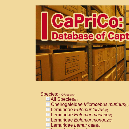
Species:
* OR search
All Species
(1)
Cheirogaleidae
Microcebus murinus
(0)
Lemuridae
Eulemur fulvus
(0)
Lemuridae
Eulemur macaco
(0)
Lemuridae
Eulemur mongoz
(0)
Lemuridae
Lemur catta
(0)