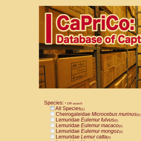
Species:
* OR search
All Species
(1)
Cheirogaleidae
Microcebus murinus
(0)
Lemuridae
Eulemur fulvus
(0)
Lemuridae
Eulemur macaco
(0)
Lemuridae
Eulemur mongoz
(0)
Lemuridae
Lemur catta
(0)