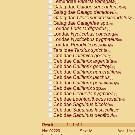
Lemuridae
Varecia variegata
(0)
Galagidae
Galago senegalensis
(0)
Galagidae
Galago demidovii
(0)
Galagidae
Otolemur crassicaudatus
(0)
Galagidae
Galagidae
spp.
(0)
Loridae
Loris tardigradus
(0)
Loridae
Nycticebus coucang
(0)
Loridae
Nycticebus pygmaeus
(0)
Loridae
Perodicticus potto
(0)
Tarsiidae
Tarsius syrichta
(0)
Cebidae
Callimico goeldii
(0)
Cebidae
Callithrix argentata
(0)
Cebidae
Callithrix geoffroyi
(0)
Cebidae
Callithrix humeralifer
(0)
Cebidae
Callithrix jacchus
(0)
Cebidae
Callithrix penicillata
(0)
Cebidae
Callithrix
spp.
(0)
Cebidae
Cebuella pygmaea
(0)
Cebidae
Leontopithecus rosalia
(0)
Cebidae
Saguinus bicolor
(0)
Cebidae
Saguinus fuscicollis
(0)
Cebidae
Saguinus geoffroyi
(0)
Cebidae
Saguinus imperator
(0)
Result-----------1 - 1 of 1
Cebidae
Saguinus labiatus
(0)
No: 02220
Sex: M
Age: Unk
Cebidae
Saguinus leucopus
(0)