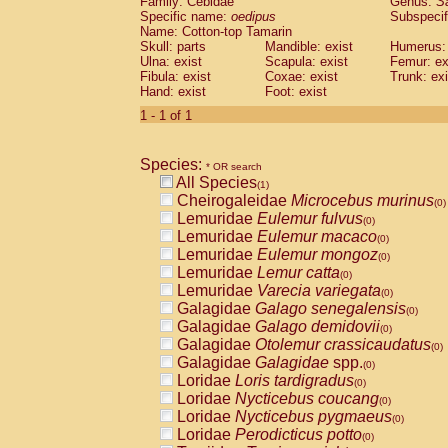
Family: Cebidae
Genus:
S
Cebidae
Saguinus midas
(0)
Specific name:
oedipus
Subspecif
Cebidae
Saguinus mystax
(0)
Name: Cotton-top Tamarin
Cebidae
Saguinus nigricollis
Skull: parts
Mandible: exist
(0)
Humerus: 
Cebidae
Saguinus oedipus
Ulna: exist
Scapula: exist
Femur: ex
(1)
Fibula: exist
Coxae: exist
Trunk: exi
Cebidae
Saguinus weddelli
(0)
Hand: exist
Foot: exist
Cebidae
Saguinus
spp.
(0)
Cebidae
Aotus trivirgatus
1 - 1 of 1
(0)
Cebidae
Cebus albifrons
(0)
Cebidae
Cebus apella
(0)
Species:
Cebidae
Cebus capucinus
* OR search
(0)
All Species
Cebidae
Cebus nigrivittatus
(1)
(0)
Cheirogaleidae
Microcebus murinus
Cebidae
Cebus
spp.
(0)
(0)
Lemuridae
Eulemur fulvus
Cebidae
Saimiri boliviensis
(0)
(0)
Lemuridae
Eulemur macaco
Cebidae
Saimiri sciureus
(0)
(0)
Lemuridae
Eulemur mongoz
Atelidae
Alouatta caraya
(0)
(0)
Lemuridae
Lemur catta
Atelidae
Alouatta fusca
(0)
(0)
Lemuridae
Varecia variegata
Atelidae
Alouatta seniculus
(0)
(0)
Galagidae
Galago senegalensis
Atelidae
Alouatta
spp.
(0)
(0)
Galagidae
Galago demidovii
Atelidae
Ateles belzebuth
(0)
(0)
Galagidae
Otolemur crassicaudatus
Atelidae
Ateles geoffroyi
(0)
(0)
Galagidae
Galagidae
spp.
Atelidae
Ateles paniscus
(0)
(0)
Loridae
Loris tardigradus
Atelidae
Ateles
spp.
(0)
(0)
Loridae
Nycticebus coucang
Atelidae
Lagothrix lagothricha
(0)
(0)
Loridae
Nycticebus pygmaeus
Atelidae
Lagothrix lagothricha cana
(0)
(0)
Loridae
Perodicticus potto
Pitheciidae
Cacajao calvus rubicundu
(0)