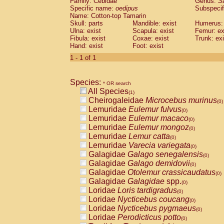
Family: Cebidae
Genus:
S
Cebidae
Saguinus midas
(0)
Specific name:
oedipus
Subspecif
Cebidae
Saguinus mystax
(0)
Name: Cotton-top Tamarin
Cebidae
Saguinus nigricollis
Skull: parts
Mandible: exist
(0)
Humerus: 
Cebidae
Saguinus oedipus
Ulna: exist
Scapula: exist
Femur: ex
(1)
Fibula: exist
Coxae: exist
Trunk: exi
Cebidae
Saguinus weddelli
(0)
Hand: exist
Foot: exist
Cebidae
Saguinus
spp.
(0)
Cebidae
Aotus trivirgatus
1 - 1 of 1
(0)
Cebidae
Cebus albifrons
(0)
Cebidae
Cebus apella
(0)
Species:
Cebidae
Cebus capucinus
* OR search
(0)
All Species
Cebidae
Cebus nigrivittatus
(1)
(0)
Cheirogaleidae
Microcebus murinus
Cebidae
Cebus
spp.
(0)
(0)
Lemuridae
Eulemur fulvus
Cebidae
Saimiri boliviensis
(0)
(0)
Lemuridae
Eulemur macaco
Cebidae
Saimiri sciureus
(0)
(0)
Lemuridae
Eulemur mongoz
Atelidae
Alouatta caraya
(0)
(0)
Lemuridae
Lemur catta
Atelidae
Alouatta fusca
(0)
(0)
Lemuridae
Varecia variegata
Atelidae
Alouatta seniculus
(0)
(0)
Galagidae
Galago senegalensis
Atelidae
Alouatta
spp.
(0)
(0)
Galagidae
Galago demidovii
Atelidae
Ateles belzebuth
(0)
(0)
Galagidae
Otolemur crassicaudatus
Atelidae
Ateles geoffroyi
(0)
(0)
Galagidae
Galagidae
spp.
Atelidae
Ateles paniscus
(0)
(0)
Loridae
Loris tardigradus
Atelidae
Ateles
spp.
(0)
(0)
Loridae
Nycticebus coucang
Atelidae
Lagothrix lagothricha
(0)
(0)
Loridae
Nycticebus pygmaeus
Atelidae
Lagothrix lagothricha cana
(0)
(0)
Loridae
Perodicticus potto
Pitheciidae
Cacajao calvus rubicundu
(0)