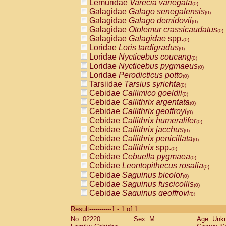
Lemuridae
Varecia variegata
(0)
Galagidae
Galago senegalensis
(0)
Galagidae
Galago demidovii
(0)
Galagidae
Otolemur crassicaudatus
(0)
Galagidae
Galagidae
spp.
(0)
Loridae
Loris tardigradus
(0)
Loridae
Nycticebus coucang
(0)
Loridae
Nycticebus pygmaeus
(0)
Loridae
Perodicticus potto
(0)
Tarsiidae
Tarsius syrichta
(0)
Cebidae
Callimico goeldii
(0)
Cebidae
Callithrix argentata
(0)
Cebidae
Callithrix geoffroyi
(0)
Cebidae
Callithrix humeralifer
(0)
Cebidae
Callithrix jacchus
(0)
Cebidae
Callithrix penicillata
(0)
Cebidae
Callithrix
spp.
(0)
Cebidae
Cebuella pygmaea
(0)
Cebidae
Leontopithecus rosalia
(0)
Cebidae
Saguinus bicolor
(0)
Cebidae
Saguinus fuscicollis
(0)
Cebidae
Saguinus geoffroyi
(0)
Cebidae
Saguinus imperator
(0)
Result-----------1 - 1 of 1
Cebidae
Saguinus labiatus
(0)
No: 02220
Sex: M
Age: Unk
Cebidae
Saguinus leucopus
(0)