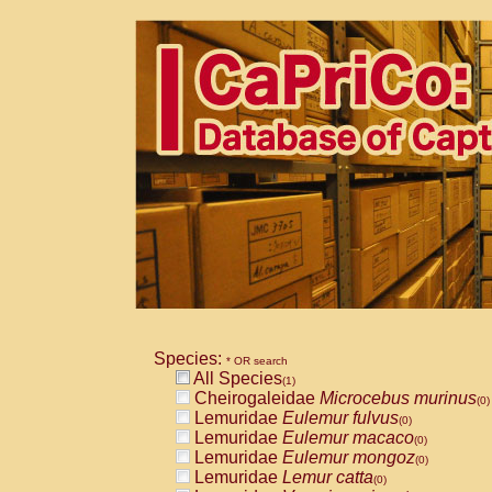
Species:
* OR search
All Species
(1)
Cheirogaleidae
Microcebus murinus
(0)
Lemuridae
Eulemur fulvus
(0)
Lemuridae
Eulemur macaco
(0)
Lemuridae
Eulemur mongoz
(0)
Lemuridae
Lemur catta
(0)