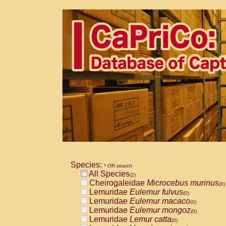
Species:
* OR search
All Species
(2)
Cheirogaleidae
Microcebus murinus
(0)
Lemuridae
Eulemur fulvus
(0)
Lemuridae
Eulemur macaco
(0)
Lemuridae
Eulemur mongoz
(0)
Lemuridae
Lemur catta
(0)