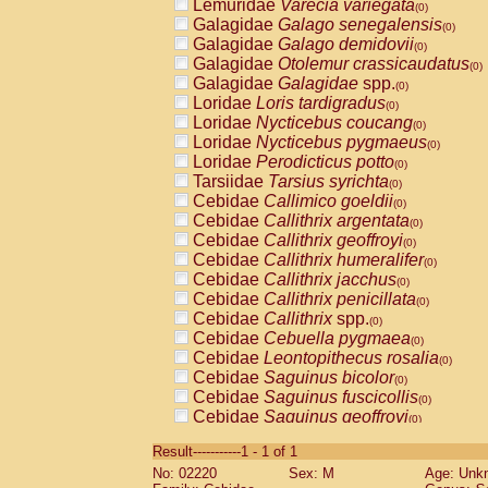
Lemuridae
Varecia variegata
(0)
Galagidae
Galago senegalensis
(0)
Galagidae
Galago demidovii
(0)
Galagidae
Otolemur crassicaudatus
(0)
Galagidae
Galagidae
spp.
(0)
Loridae
Loris tardigradus
(0)
Loridae
Nycticebus coucang
(0)
Loridae
Nycticebus pygmaeus
(0)
Loridae
Perodicticus potto
(0)
Tarsiidae
Tarsius syrichta
(0)
Cebidae
Callimico goeldii
(0)
Cebidae
Callithrix argentata
(0)
Cebidae
Callithrix geoffroyi
(0)
Cebidae
Callithrix humeralifer
(0)
Cebidae
Callithrix jacchus
(0)
Cebidae
Callithrix penicillata
(0)
Cebidae
Callithrix
spp.
(0)
Cebidae
Cebuella pygmaea
(0)
Cebidae
Leontopithecus rosalia
(0)
Cebidae
Saguinus bicolor
(0)
Cebidae
Saguinus fuscicollis
(0)
Cebidae
Saguinus geoffroyi
(0)
Cebidae
Saguinus imperator
(0)
Result-----------1 - 1 of 1
Cebidae
Saguinus labiatus
(0)
No: 02220
Sex: M
Age: Unk
Cebidae
Saguinus leucopus
(0)