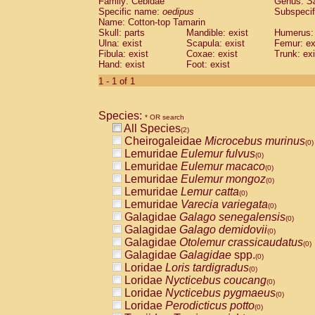
Family: Cebidae
Genus:
S
Cebidae
Saguinus midas
(0)
Specific name:
oedipus
Subspecif
Cebidae
Saguinus mystax
(0)
Name: Cotton-top Tamarin
Cebidae
Saguinus nigricollis
Skull: parts
Mandible: exist
(1)
Humerus: 
Cebidae
Saguinus oedipus
Ulna: exist
Scapula: exist
Femur: ex
(1)
Fibula: exist
Coxae: exist
Trunk: exi
Cebidae
Saguinus weddelli
(0)
Hand: exist
Foot: exist
Cebidae
Saguinus
spp.
(0)
Cebidae
Aotus trivirgatus
1 - 1 of 1
(0)
Cebidae
Cebus albifrons
(0)
Cebidae
Cebus apella
(0)
Species:
Cebidae
Cebus capucinus
* OR search
(0)
All Species
Cebidae
Cebus nigrivittatus
(2)
(0)
Cheirogaleidae
Microcebus murinus
Cebidae
Cebus
spp.
(0)
(0)
Lemuridae
Eulemur fulvus
Cebidae
Saimiri boliviensis
(0)
(0)
Lemuridae
Eulemur macaco
Cebidae
Saimiri sciureus
(0)
(0)
Lemuridae
Eulemur mongoz
Atelidae
Alouatta caraya
(0)
(0)
Lemuridae
Lemur catta
Atelidae
Alouatta fusca
(0)
(0)
Lemuridae
Varecia variegata
Atelidae
Alouatta seniculus
(0)
(0)
Galagidae
Galago senegalensis
Atelidae
Alouatta
spp.
(0)
(0)
Galagidae
Galago demidovii
Atelidae
Ateles belzebuth
(0)
(0)
Galagidae
Otolemur crassicaudatus
Atelidae
Ateles geoffroyi
(0)
(0)
Galagidae
Galagidae
spp.
Atelidae
Ateles paniscus
(0)
(0)
Loridae
Loris tardigradus
Atelidae
Ateles
spp.
(0)
(0)
Loridae
Nycticebus coucang
Atelidae
Lagothrix lagothricha
(0)
(0)
Loridae
Nycticebus pygmaeus
Atelidae
Lagothrix lagothricha cana
(0)
(0)
Loridae
Perodicticus potto
Pitheciidae
Cacajao calvus rubicundu
(0)