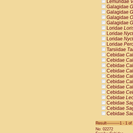
Lemuridae
V
Galagidae
G
Galagidae
G
Galagidae
O
Galagidae
G
Loridae
Lori
Loridae
Nyc
Loridae
Nyc
Loridae
Pero
Tarsiidae
Ta
Cebidae
Cal
Cebidae
Cal
Cebidae
Cal
Cebidae
Cal
Cebidae
Cal
Cebidae
Cal
Cebidae
Cal
Cebidae
Ce
Cebidae
Leo
Cebidae
Sag
Cebidae
Sag
Cebidae
Sag
Cebidae
Sag
Result-----------1 - 1 of
Cebidae
Sag
No: 02272
Cebidae
Sa