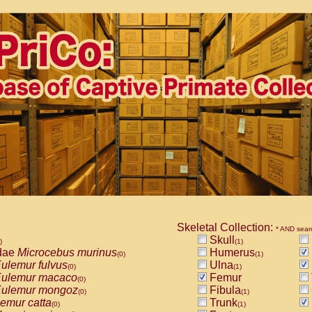
Skeletal Collection:
* AND sear
Skull
)
(1)
dae
Microcebus murinus
Humerus
(0)
(1)
ulemur fulvus
Ulna
(0)
(1)
ulemur macaco
Femur
(0)
ulemur mongoz
Fibula
(0)
(1)
emur catta
Trunk
(0)
(1)