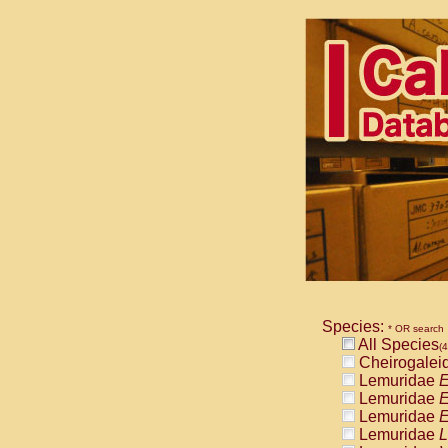
Species:
* OR search
All Species
(4
Cheirogalei
Lemuridae
E
Lemuridae
E
Lemuridae
E
Lemuridae
L