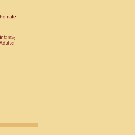
Female
Infant
(0)
Adult
(0)