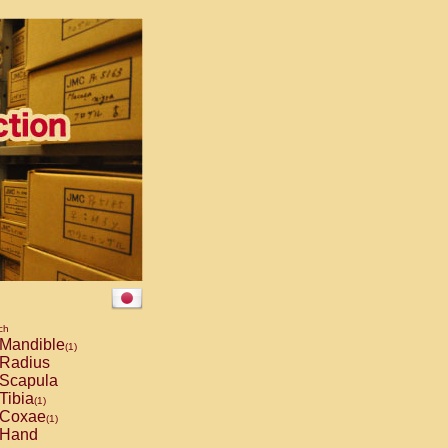
ch
Mandible
(1)
Radius
Scapula
Tibia
(1)
Coxae
(1)
Hand