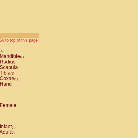
Go to top of this page.
ch
Mandible
(1)
Radius
Scapula
Tibia
(1)
Coxae
(1)
Hand
Female
Infant
(0)
Adult
(0)