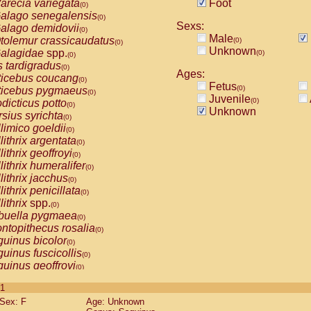
arecia variegata
Foot
(0)
alago senegalensis
(0)
Sexs:
alago demidovii
(0)
Male
tolemur crassicaudatus
(0)
(0)
Unknown
alagidae
spp.
(0)
(0)
s tardigradus
(0)
Ages:
ticebus coucang
(0)
Fetus
(0)
ticebus pygmaeus
(0)
Juvenile
(0)
dicticus potto
(0)
Unknown
rsius syrichta
(0)
limico goeldii
(0)
lithrix argentata
(0)
lithrix geoffroyi
(0)
lithrix humeralifer
(0)
lithrix jacchus
(0)
lithrix penicillata
(0)
lithrix
spp.
(0)
buella pygmaea
(0)
ntopithecus rosalia
(0)
uinus bicolor
(0)
uinus fuscicollis
(0)
uinus geoffroyi
(0)
uinus imperator
(0)
 1
uinus labiatus
(0)
Sex: F
Age: Unknown
guinus leucopus
(0)