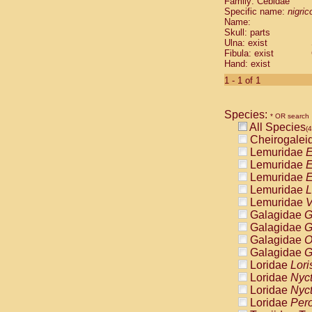
Family: Cebidae
Cebidae
Sa
Specific name:
nigrico
Cebidae
Sa
Name:
Cebidae
Sag
Skull: parts
Cebidae
Sa
Ulna: exist
Fibula: exist
Cebidae
Sag
Hand: exist
Cebidae
Sa
Cebidae
Aot
1 - 1 of 1
Cebidae
Ceb
Cebidae
Ceb
Species:
Cebidae
Ce
* OR search
All Species
Cebidae
Ceb
(4
Cheirogalei
Cebidae
Ce
Lemuridae
E
Cebidae
Sai
Lemuridae
E
Cebidae
Sai
Lemuridae
E
Atelidae
Alo
Lemuridae
L
Atelidae
Alo
Lemuridae
V
Atelidae
Alo
Galagidae
G
Atelidae
Alo
Galagidae
G
Atelidae
Ate
Galagidae
O
Atelidae
Ate
Galagidae
G
Atelidae
Ate
Loridae
Lori
Atelidae
Ate
Loridae
Nyc
Atelidae
Lag
Loridae
Nyc
Atelidae
Lag
Loridae
Pero
Pitheciidae