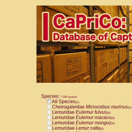
Species:
* OR search
All Species
(1)
Cheirogaleidae
Microcebus murinus
(0)
Lemuridae
Eulemur fulvus
(0)
Lemuridae
Eulemur macaco
(0)
Lemuridae
Eulemur mongoz
(0)
Lemuridae
Lemur catta
(0)