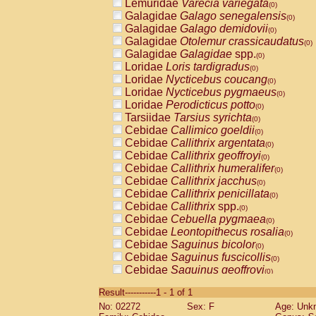
Lemuridae
Varecia variegata
(0)
Galagidae
Galago senegalensis
(0)
Galagidae
Galago demidovii
(0)
Galagidae
Otolemur crassicaudatus
(0)
Galagidae
Galagidae
spp.
(0)
Loridae
Loris tardigradus
(0)
Loridae
Nycticebus coucang
(0)
Loridae
Nycticebus pygmaeus
(0)
Loridae
Perodicticus potto
(0)
Tarsiidae
Tarsius syrichta
(0)
Cebidae
Callimico goeldii
(0)
Cebidae
Callithrix argentata
(0)
Cebidae
Callithrix geoffroyi
(0)
Cebidae
Callithrix humeralifer
(0)
Cebidae
Callithrix jacchus
(0)
Cebidae
Callithrix penicillata
(0)
Cebidae
Callithrix
spp.
(0)
Cebidae
Cebuella pygmaea
(0)
Cebidae
Leontopithecus rosalia
(0)
Cebidae
Saguinus bicolor
(0)
Cebidae
Saguinus fuscicollis
(0)
Cebidae
Saguinus geoffroyi
(0)
Cebidae
Saguinus imperator
(0)
Result-----------1 - 1 of 1
Cebidae
Saguinus labiatus
(0)
No: 02272
Sex: F
Age: Unk
Cebidae
Saguinus leucopus
(0)