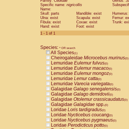
Family: Cebidae
Genus:
S
Cebidae
Saguinus midas
(0)
Specific name:
nigricollis
Subspecif
Cebidae
Saguinus mystax
(0)
Name:
Cebidae
Saguinus nigricollis
Skull: parts
Mandible: exist
(1)
Humerus: 
Cebidae
Saguinus oedipus
Ulna: exist
Scapula: exist
Femur: ex
(0)
Fibula: exist
Coxae: exist
Trunk: exi
Cebidae
Saguinus weddelli
(0)
Hand: exist
Foot: exist
Cebidae
Saguinus
spp.
(0)
Cebidae
Aotus trivirgatus
1 - 1 of 1
(0)
Cebidae
Cebus albifrons
(0)
Cebidae
Cebus apella
(0)
Species:
Cebidae
Cebus capucinus
* OR search
(0)
All Species
Cebidae
Cebus nigrivittatus
(1)
(0)
Cheirogaleidae
Microcebus murinus
Cebidae
Cebus
spp.
(0)
(0)
Lemuridae
Eulemur fulvus
Cebidae
Saimiri boliviensis
(0)
(0)
Lemuridae
Eulemur macaco
Cebidae
Saimiri sciureus
(0)
(0)
Lemuridae
Eulemur mongoz
Atelidae
Alouatta caraya
(0)
(0)
Lemuridae
Lemur catta
Atelidae
Alouatta fusca
(0)
(0)
Lemuridae
Varecia variegata
Atelidae
Alouatta seniculus
(0)
(0)
Galagidae
Galago senegalensis
Atelidae
Alouatta
spp.
(0)
(0)
Galagidae
Galago demidovii
Atelidae
Ateles belzebuth
(0)
(0)
Galagidae
Otolemur crassicaudatus
Atelidae
Ateles geoffroyi
(0)
(0)
Galagidae
Galagidae
spp.
Atelidae
Ateles paniscus
(0)
(0)
Loridae
Loris tardigradus
Atelidae
Ateles
spp.
(0)
(0)
Loridae
Nycticebus coucang
Atelidae
Lagothrix lagothricha
(0)
(0)
Loridae
Nycticebus pygmaeus
Atelidae
Lagothrix lagothricha cana
(0)
(0)
Loridae
Perodicticus potto
Pitheciidae
Cacajao calvus rubicundu
(0)