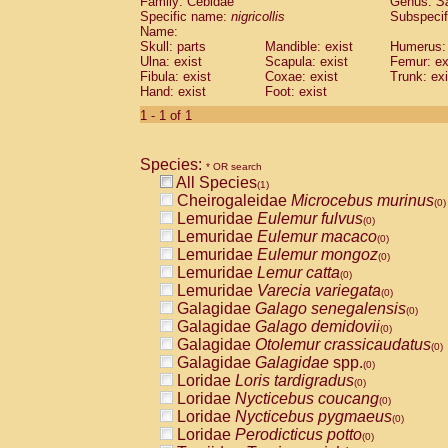
Family: Cebidae
Genus:
S
Cebidae
Saguinus midas
(0)
Specific name:
nigricollis
Subspecif
Cebidae
Saguinus mystax
(0)
Name:
Cebidae
Saguinus nigricollis
Skull: parts
Mandible: exist
(1)
Humerus: 
Cebidae
Saguinus oedipus
Ulna: exist
Scapula: exist
Femur: ex
(0)
Fibula: exist
Coxae: exist
Trunk: exi
Cebidae
Saguinus weddelli
(0)
Hand: exist
Foot: exist
Cebidae
Saguinus
spp.
(0)
Cebidae
Aotus trivirgatus
1 - 1 of 1
(0)
Cebidae
Cebus albifrons
(0)
Cebidae
Cebus apella
(0)
Species:
Cebidae
Cebus capucinus
* OR search
(0)
All Species
Cebidae
Cebus nigrivittatus
(1)
(0)
Cheirogaleidae
Microcebus murinus
Cebidae
Cebus
spp.
(0)
(0)
Lemuridae
Eulemur fulvus
Cebidae
Saimiri boliviensis
(0)
(0)
Lemuridae
Eulemur macaco
Cebidae
Saimiri sciureus
(0)
(0)
Lemuridae
Eulemur mongoz
Atelidae
Alouatta caraya
(0)
(0)
Lemuridae
Lemur catta
Atelidae
Alouatta fusca
(0)
(0)
Lemuridae
Varecia variegata
Atelidae
Alouatta seniculus
(0)
(0)
Galagidae
Galago senegalensis
Atelidae
Alouatta
spp.
(0)
(0)
Galagidae
Galago demidovii
Atelidae
Ateles belzebuth
(0)
(0)
Galagidae
Otolemur crassicaudatus
Atelidae
Ateles geoffroyi
(0)
(0)
Galagidae
Galagidae
spp.
Atelidae
Ateles paniscus
(0)
(0)
Loridae
Loris tardigradus
Atelidae
Ateles
spp.
(0)
(0)
Loridae
Nycticebus coucang
Atelidae
Lagothrix lagothricha
(0)
(0)
Loridae
Nycticebus pygmaeus
Atelidae
Lagothrix lagothricha cana
(0)
(0)
Loridae
Perodicticus potto
Pitheciidae
Cacajao calvus rubicundu
(0)