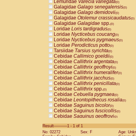
Lemuridae
Varecia variegata
(0)
Galagidae
Galago senegalensis
(0)
Galagidae
Galago demidovii
(0)
Galagidae
Otolemur crassicaudatus
(0)
Galagidae
Galagidae
spp.
(0)
Loridae
Loris tardigradus
(0)
Loridae
Nycticebus coucang
(0)
Loridae
Nycticebus pygmaeus
(0)
Loridae
Perodicticus potto
(0)
Tarsiidae
Tarsius syrichta
(0)
Cebidae
Callimico goeldii
(0)
Cebidae
Callithrix argentata
(0)
Cebidae
Callithrix geoffroyi
(0)
Cebidae
Callithrix humeralifer
(0)
Cebidae
Callithrix jacchus
(0)
Cebidae
Callithrix penicillata
(0)
Cebidae
Callithrix
spp.
(0)
Cebidae
Cebuella pygmaea
(0)
Cebidae
Leontopithecus rosalia
(0)
Cebidae
Saguinus bicolor
(0)
Cebidae
Saguinus fuscicollis
(0)
Cebidae
Saguinus geoffroyi
(0)
Cebidae
Saguinus imperator
(0)
Result-----------1 - 1 of 1
Cebidae
Saguinus labiatus
(0)
No: 02272
Sex: F
Age: Unk
Cebidae
Saguinus leucopus
(0)