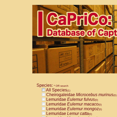
Species:
* OR search
All Species
(1)
Cheirogaleidae
Microcebus murinus
(0)
Lemuridae
Eulemur fulvus
(0)
Lemuridae
Eulemur macaco
(0)
Lemuridae
Eulemur mongoz
(0)
Lemuridae
Lemur catta
(0)