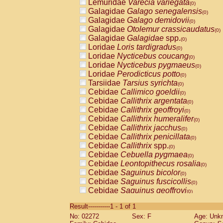
Lemuridae
Varecia variegata
(0)
Galagidae
Galago senegalensis
(0)
Galagidae
Galago demidovii
(0)
Galagidae
Otolemur crassicaudatus
(0)
Galagidae
Galagidae
spp.
(0)
Loridae
Loris tardigradus
(0)
Loridae
Nycticebus coucang
(0)
Loridae
Nycticebus pygmaeus
(0)
Loridae
Perodicticus potto
(0)
Tarsiidae
Tarsius syrichta
(0)
Cebidae
Callimico goeldii
(0)
Cebidae
Callithrix argentata
(0)
Cebidae
Callithrix geoffroyi
(0)
Cebidae
Callithrix humeralifer
(0)
Cebidae
Callithrix jacchus
(0)
Cebidae
Callithrix penicillata
(0)
Cebidae
Callithrix
spp.
(0)
Cebidae
Cebuella pygmaea
(0)
Cebidae
Leontopithecus rosalia
(0)
Cebidae
Saguinus bicolor
(0)
Cebidae
Saguinus fuscicollis
(0)
Cebidae
Saguinus geoffroyi
(0)
Cebidae
Saguinus imperator
(0)
Result-----------1 - 1 of 1
Cebidae
Saguinus labiatus
(0)
No: 02272
Sex: F
Age: Unk
Cebidae
Saguinus leucopus
(0)