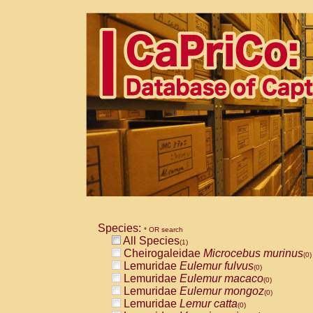
Species:
* OR search
All Species
(1)
Cheirogaleidae
Microcebus murinus
(0)
Lemuridae
Eulemur fulvus
(0)
Lemuridae
Eulemur macaco
(0)
Lemuridae
Eulemur mongoz
(0)
Lemuridae
Lemur catta
(0)