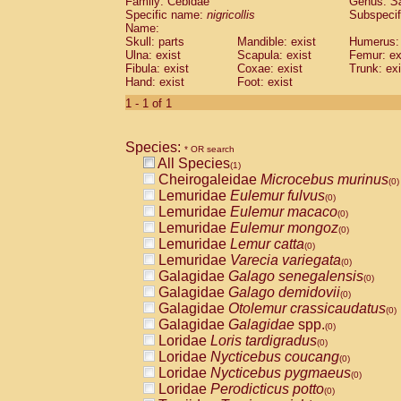
Family: Cebidae
Genus:
S
Cebidae
Saguinus midas
(0)
Specific name:
nigricollis
Subspecif
Cebidae
Saguinus mystax
(0)
Name:
Cebidae
Saguinus nigricollis
Skull: parts
Mandible: exist
(1)
Humerus: 
Cebidae
Saguinus oedipus
Ulna: exist
Scapula: exist
Femur: ex
(0)
Fibula: exist
Coxae: exist
Trunk: exi
Cebidae
Saguinus weddelli
(0)
Hand: exist
Foot: exist
Cebidae
Saguinus
spp.
(0)
Cebidae
Aotus trivirgatus
1 - 1 of 1
(0)
Cebidae
Cebus albifrons
(0)
Cebidae
Cebus apella
(0)
Species:
Cebidae
Cebus capucinus
* OR search
(0)
All Species
Cebidae
Cebus nigrivittatus
(1)
(0)
Cheirogaleidae
Microcebus murinus
Cebidae
Cebus
spp.
(0)
(0)
Lemuridae
Eulemur fulvus
Cebidae
Saimiri boliviensis
(0)
(0)
Lemuridae
Eulemur macaco
Cebidae
Saimiri sciureus
(0)
(0)
Lemuridae
Eulemur mongoz
Atelidae
Alouatta caraya
(0)
(0)
Lemuridae
Lemur catta
Atelidae
Alouatta fusca
(0)
(0)
Lemuridae
Varecia variegata
Atelidae
Alouatta seniculus
(0)
(0)
Galagidae
Galago senegalensis
Atelidae
Alouatta
spp.
(0)
(0)
Galagidae
Galago demidovii
Atelidae
Ateles belzebuth
(0)
(0)
Galagidae
Otolemur crassicaudatus
Atelidae
Ateles geoffroyi
(0)
(0)
Galagidae
Galagidae
spp.
Atelidae
Ateles paniscus
(0)
(0)
Loridae
Loris tardigradus
Atelidae
Ateles
spp.
(0)
(0)
Loridae
Nycticebus coucang
Atelidae
Lagothrix lagothricha
(0)
(0)
Loridae
Nycticebus pygmaeus
Atelidae
Lagothrix lagothricha cana
(0)
(0)
Loridae
Perodicticus potto
Pitheciidae
Cacajao calvus rubicundu
(0)