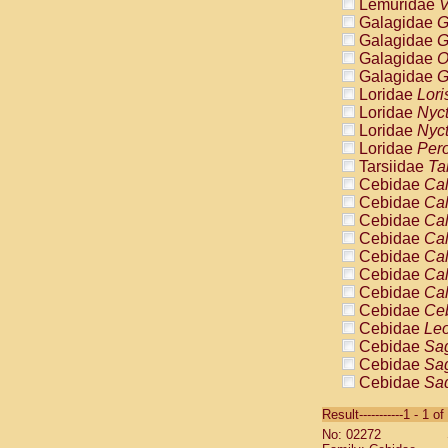
Lemuridae
V
Galagidae
G
Galagidae
G
Galagidae
O
Galagidae
G
Loridae
Lori
Loridae
Nyc
Loridae
Nyc
Loridae
Pero
Tarsiidae
Ta
Cebidae
Cal
Cebidae
Cal
Cebidae
Cal
Cebidae
Cal
Cebidae
Cal
Cebidae
Cal
Cebidae
Cal
Cebidae
Ce
Cebidae
Leo
Cebidae
Sag
Cebidae
Sag
Cebidae
Sag
Cebidae
Sag
Result-----------1 - 1 of
Cebidae
Sag
No: 02272
Cebidae
Sa