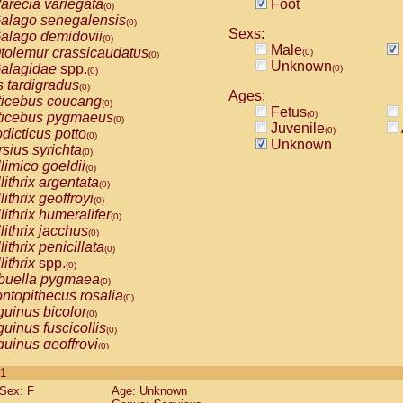
arecia variegata
Foot
(0)
alago senegalensis
(0)
Sexs:
alago demidovii
(0)
Male
tolemur crassicaudatus
(0)
(0)
Unknown
alagidae
spp.
(0)
(0)
s tardigradus
(0)
Ages:
ticebus coucang
(0)
Fetus
(0)
ticebus pygmaeus
(0)
Juvenile
(0)
dicticus potto
(0)
Unknown
rsius syrichta
(0)
limico goeldii
(0)
lithrix argentata
(0)
lithrix geoffroyi
(0)
lithrix humeralifer
(0)
lithrix jacchus
(0)
lithrix penicillata
(0)
lithrix
spp.
(0)
buella pygmaea
(0)
ntopithecus rosalia
(0)
uinus bicolor
(0)
uinus fuscicollis
(0)
uinus geoffroyi
(0)
uinus imperator
(0)
 1
uinus labiatus
(0)
Sex: F
Age: Unknown
guinus leucopus
(0)