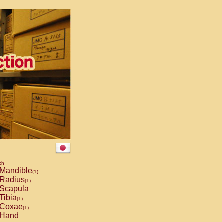
ch
Mandible
(1)
Radius
(1)
Scapula
Tibia
(1)
Coxae
(1)
Hand