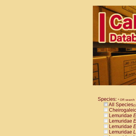
Species:
* OR search
All Species
(1
Cheirogalei
Lemuridae
E
Lemuridae
E
Lemuridae
E
Lemuridae
L