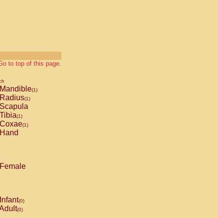
Go to top of this page.
ch
Mandible
(1)
Radius
(1)
Scapula
Tibia
(1)
Coxae
(1)
Hand
Female
Infant
(0)
Adult
(0)