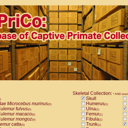
Skeletal Collection:
* AND sear
Skull
)
dae
Microcebus murinus
Humerus
(0)
(1)
ulemur fulvus
Ulna
(0)
(1)
ulemur macaco
Femur
(0)
(1)
ulemur mongoz
Fibula
(0)
(1)
emur catta
Trunk
(0)
(1)