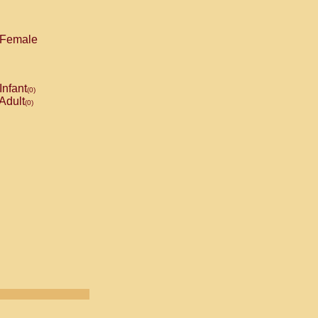
Female
Infant
(0)
Adult
(0)