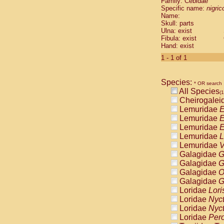
Family: Cebidae
Cebidae
Sa
Specific name:
nigrico
Cebidae
Sa
Name:
Cebidae
Sag
Skull: parts
Cebidae
Sa
Ulna: exist
Fibula: exist
Cebidae
Sag
Hand: exist
Cebidae
Sa
Cebidae
Aot
1 - 1 of 1
Cebidae
Ceb
Cebidae
Ceb
Species:
Cebidae
Ce
* OR search
All Species
Cebidae
Ceb
(1
Cheirogalei
Cebidae
Ce
Lemuridae
E
Cebidae
Sai
Lemuridae
E
Cebidae
Sai
Lemuridae
E
Atelidae
Alo
Lemuridae
L
Atelidae
Alo
Lemuridae
V
Atelidae
Alo
Galagidae
G
Atelidae
Alo
Galagidae
G
Atelidae
Ate
Galagidae
O
Atelidae
Ate
Galagidae
G
Atelidae
Ate
Loridae
Lori
Atelidae
Ate
Loridae
Nyc
Atelidae
Lag
Loridae
Nyc
Atelidae
Lag
Loridae
Pero
Pitheciidae