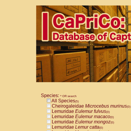
Species:
* OR search
All Species
(5)
Cheirogaleidae
Microcebus murinus
(0)
Lemuridae
Eulemur fulvus
(0)
Lemuridae
Eulemur macaco
(0)
Lemuridae
Eulemur mongoz
(0)
Lemuridae
Lemur catta
(0)