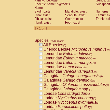
Family: Cebidae
Genus:
S
Cebidae
Saguinus midas
(0)
Specific name:
nigricollis
Subspecif
Cebidae
Saguinus mystax
(0)
Name:
Cebidae
Saguinus nigricollis
Skull: parts
Mandible: exist
(1)
Humerus: 
Cebidae
Saguinus oedipus
Ulna: exist
Scapula: exist
Femur: ex
(1)
Fibula: exist
Coxae: exist
Trunk: exi
Cebidae
Saguinus weddelli
(0)
Hand: exist
Foot: exist
Cebidae
Saguinus
spp.
(0)
Cebidae
Aotus trivirgatus
1 - 1 of 1
(0)
Cebidae
Cebus albifrons
(0)
Cebidae
Cebus apella
(0)
Species:
Cebidae
Cebus capucinus
* OR search
(0)
All Species
Cebidae
Cebus nigrivittatus
(5)
(0)
Cheirogaleidae
Microcebus murinus
Cebidae
Cebus
spp.
(0)
(0)
Lemuridae
Eulemur fulvus
Cebidae
Saimiri boliviensis
(0)
(0)
Lemuridae
Eulemur macaco
Cebidae
Saimiri sciureus
(0)
(0)
Lemuridae
Eulemur mongoz
Atelidae
Alouatta caraya
(0)
(0)
Lemuridae
Lemur catta
Atelidae
Alouatta fusca
(0)
(0)
Lemuridae
Varecia variegata
Atelidae
Alouatta seniculus
(0)
(0)
Galagidae
Galago senegalensis
Atelidae
Alouatta
spp.
(0)
(0)
Galagidae
Galago demidovii
Atelidae
Ateles belzebuth
(0)
(0)
Galagidae
Otolemur crassicaudatus
Atelidae
Ateles geoffroyi
(0)
(0)
Galagidae
Galagidae
spp.
Atelidae
Ateles paniscus
(0)
(0)
Loridae
Loris tardigradus
Atelidae
Ateles
spp.
(0)
(0)
Loridae
Nycticebus coucang
Atelidae
Lagothrix lagothricha
(0)
(0)
Loridae
Nycticebus pygmaeus
Atelidae
Lagothrix lagothricha cana
(0)
(0)
Loridae
Perodicticus potto
Pitheciidae
Cacajao calvus rubicundu
(0)