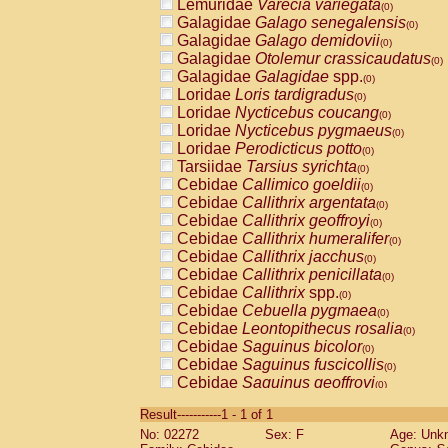
Lemuridae
Varecia variegata
(0)
Galagidae
Galago senegalensis
(0)
Galagidae
Galago demidovii
(0)
Galagidae
Otolemur crassicaudatus
(0)
Galagidae
Galagidae
spp.
(0)
Loridae
Loris tardigradus
(0)
Loridae
Nycticebus coucang
(0)
Loridae
Nycticebus pygmaeus
(0)
Loridae
Perodicticus potto
(0)
Tarsiidae
Tarsius syrichta
(0)
Cebidae
Callimico goeldii
(0)
Cebidae
Callithrix argentata
(0)
Cebidae
Callithrix geoffroyi
(0)
Cebidae
Callithrix humeralifer
(0)
Cebidae
Callithrix jacchus
(0)
Cebidae
Callithrix penicillata
(0)
Cebidae
Callithrix
spp.
(0)
Cebidae
Cebuella pygmaea
(0)
Cebidae
Leontopithecus rosalia
(0)
Cebidae
Saguinus bicolor
(0)
Cebidae
Saguinus fuscicollis
(0)
Cebidae
Saguinus geoffroyi
(0)
Cebidae
Saguinus imperator
(0)
Result-----------1 - 1 of 1
Cebidae
Saguinus labiatus
(0)
No: 02272
Sex: F
Age: Unk
Cebidae
Saguinus leucopus
(0)