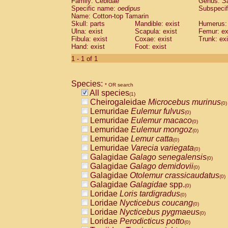
Family: Cebidae
Genus:
S
Cebidae
Saguinus midas
(0)
Specific name:
oedipus
Subspecif
Cebidae
Saguinus mystax
(0)
Name: Cotton-top Tamarin
Cebidae
Saguinus nigricollis
Skull: parts
Mandible: exist
(0)
Humerus: 
Cebidae
Saguinus oedipus
Ulna: exist
Scapula: exist
Femur: ex
(1)
Fibula: exist
Coxae: exist
Trunk: exi
Cebidae
Saguinus weddelli
(0)
Hand: exist
Foot: exist
Cebidae
Saguinus
spp.
(0)
Cebidae
Aotus trivirgatus
1 - 1 of 1
(0)
Cebidae
Cebus albifrons
(0)
Cebidae
Cebus apella
(0)
Species:
Cebidae
Cebus capucinus
* OR search
(0)
All species
Cebidae
Cebus nigrivittatus
(1)
(0)
Cheirogaleidae
Microcebus murinus
Cebidae
Cebus
spp.
(0)
(0)
Lemuridae
Eulemur fulvus
Cebidae
Saimiri boliviensis
(0)
(0)
Lemuridae
Eulemur macaco
Cebidae
Saimiri sciureus
(0)
(0)
Lemuridae
Eulemur mongoz
Atelidae
Alouatta caraya
(0)
(0)
Lemuridae
Lemur catta
Atelidae
Alouatta fusca
(0)
(0)
Lemuridae
Varecia variegata
Atelidae
Alouatta seniculus
(0)
(0)
Galagidae
Galago senegalensis
Atelidae
Alouatta
spp.
(0)
(0)
Galagidae
Galago demidovii
Atelidae
Ateles belzebuth
(0)
(0)
Galagidae
Otolemur crassicaudatus
Atelidae
Ateles geoffroyi
(0)
(0)
Galagidae
Galagidae
spp.
Atelidae
Ateles paniscus
(0)
(0)
Loridae
Loris tardigradus
Atelidae
Ateles
spp.
(0)
(0)
Loridae
Nycticebus coucang
Atelidae
Lagothrix lagothricha
(0)
(0)
Loridae
Nycticebus pygmaeus
Atelidae
Lagothrix lagothricha cana
(0)
(0)
Loridae
Perodicticus potto
Pitheciidae
Cacajao calvus rubicundu
(0)