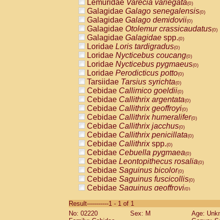
Lemuridae
Varecia variegata
(0)
Galagidae
Galago senegalensis
(0)
Galagidae
Galago demidovii
(0)
Galagidae
Otolemur crassicaudatus
(0)
Galagidae
Galagidae
spp.
(0)
Loridae
Loris tardigradus
(0)
Loridae
Nycticebus coucang
(0)
Loridae
Nycticebus pygmaeus
(0)
Loridae
Perodicticus potto
(0)
Tarsiidae
Tarsius syrichta
(0)
Cebidae
Callimico goeldii
(0)
Cebidae
Callithrix argentata
(0)
Cebidae
Callithrix geoffroyi
(0)
Cebidae
Callithrix humeralifer
(0)
Cebidae
Callithrix jacchus
(0)
Cebidae
Callithrix penicillata
(0)
Cebidae
Callithrix
spp.
(0)
Cebidae
Cebuella pygmaea
(0)
Cebidae
Leontopithecus rosalia
(0)
Cebidae
Saguinus bicolor
(0)
Cebidae
Saguinus fuscicollis
(0)
Cebidae
Saguinus geoffroyi
(0)
Cebidae
Saguinus imperator
(0)
Result-----------1 - 1 of 1
Cebidae
Saguinus labiatus
(0)
No: 02220
Sex: M
Age: Unk
Cebidae
Saguinus leucopus
(0)