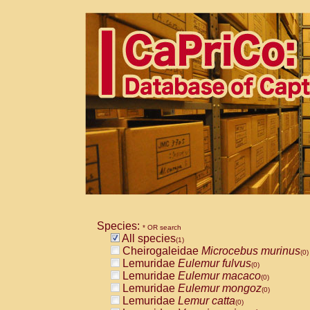
Species:
* OR search
All species
(1)
Cheirogaleidae
Microcebus murinus
(0)
Lemuridae
Eulemur fulvus
(0)
Lemuridae
Eulemur macaco
(0)
Lemuridae
Eulemur mongoz
(0)
Lemuridae
Lemur catta
(0)