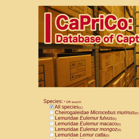
Species:
* OR search
All species
(1)
Cheirogaleidae
Microcebus murinus
(0)
Lemuridae
Eulemur fulvus
(0)
Lemuridae
Eulemur macaco
(0)
Lemuridae
Eulemur mongoz
(0)
Lemuridae
Lemur catta
(0)