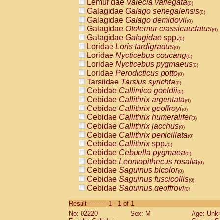
Lemuridae
Varecia variegata
(0)
Galagidae
Galago senegalensis
(0)
Galagidae
Galago demidovii
(0)
Galagidae
Otolemur crassicaudatus
(0)
Galagidae
Galagidae
spp.
(0)
Loridae
Loris tardigradus
(0)
Loridae
Nycticebus coucang
(0)
Loridae
Nycticebus pygmaeus
(0)
Loridae
Perodicticus potto
(0)
Tarsiidae
Tarsius syrichta
(0)
Cebidae
Callimico goeldii
(0)
Cebidae
Callithrix argentata
(0)
Cebidae
Callithrix geoffroyi
(0)
Cebidae
Callithrix humeralifer
(0)
Cebidae
Callithrix jacchus
(0)
Cebidae
Callithrix penicillata
(0)
Cebidae
Callithrix
spp.
(0)
Cebidae
Cebuella pygmaea
(0)
Cebidae
Leontopithecus rosalia
(0)
Cebidae
Saguinus bicolor
(0)
Cebidae
Saguinus fuscicollis
(0)
Cebidae
Saguinus geoffroyi
(0)
Cebidae
Saguinus imperator
(0)
Result-----------1 - 1 of 1
Cebidae
Saguinus labiatus
(0)
No: 02220
Sex: M
Age: Unk
Cebidae
Saguinus leucopus
(0)