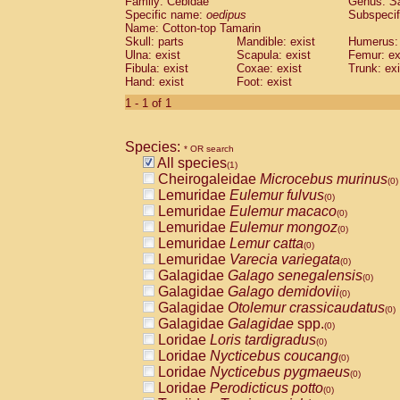
Family: Cebidae
Genus:
S
Cebidae
Saguinus midas
(0)
Specific name:
oedipus
Subspecif
Cebidae
Saguinus mystax
(0)
Name: Cotton-top Tamarin
Cebidae
Saguinus nigricollis
Skull: parts
Mandible: exist
(0)
Humerus: 
Cebidae
Saguinus oedipus
Ulna: exist
Scapula: exist
Femur: ex
(1)
Fibula: exist
Coxae: exist
Trunk: exi
Cebidae
Saguinus weddelli
(0)
Hand: exist
Foot: exist
Cebidae
Saguinus
spp.
(0)
Cebidae
Aotus trivirgatus
1 - 1 of 1
(0)
Cebidae
Cebus albifrons
(0)
Cebidae
Cebus apella
(0)
Species:
Cebidae
Cebus capucinus
* OR search
(0)
All species
Cebidae
Cebus nigrivittatus
(1)
(0)
Cheirogaleidae
Microcebus murinus
Cebidae
Cebus
spp.
(0)
(0)
Lemuridae
Eulemur fulvus
Cebidae
Saimiri boliviensis
(0)
(0)
Lemuridae
Eulemur macaco
Cebidae
Saimiri sciureus
(0)
(0)
Lemuridae
Eulemur mongoz
Atelidae
Alouatta caraya
(0)
(0)
Lemuridae
Lemur catta
Atelidae
Alouatta fusca
(0)
(0)
Lemuridae
Varecia variegata
Atelidae
Alouatta seniculus
(0)
(0)
Galagidae
Galago senegalensis
Atelidae
Alouatta
spp.
(0)
(0)
Galagidae
Galago demidovii
Atelidae
Ateles belzebuth
(0)
(0)
Galagidae
Otolemur crassicaudatus
Atelidae
Ateles geoffroyi
(0)
(0)
Galagidae
Galagidae
spp.
Atelidae
Ateles paniscus
(0)
(0)
Loridae
Loris tardigradus
Atelidae
Ateles
spp.
(0)
(0)
Loridae
Nycticebus coucang
Atelidae
Lagothrix lagothricha
(0)
(0)
Loridae
Nycticebus pygmaeus
Atelidae
Lagothrix lagothricha cana
(0)
(0)
Loridae
Perodicticus potto
Pitheciidae
Cacajao calvus rubicundu
(0)