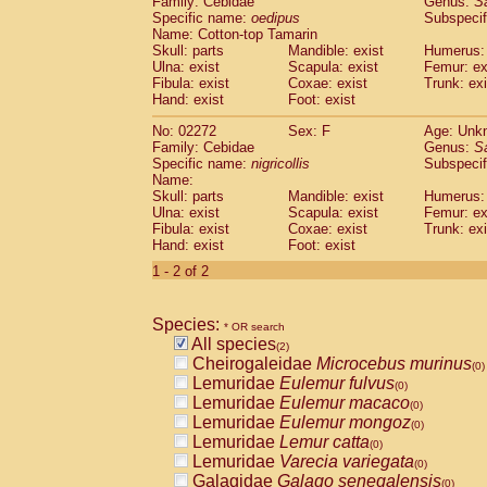
Family: Cebidae
Genus:
S
Cebidae
Saguinus midas
(0)
Specific name:
oedipus
Subspecif
Cebidae
Saguinus mystax
(0)
Name: Cotton-top Tamarin
Cebidae
Saguinus nigricollis
Skull: parts
Mandible: exist
(1)
Humerus: 
Cebidae
Saguinus oedipus
Ulna: exist
Scapula: exist
Femur: ex
(1)
Fibula: exist
Coxae: exist
Trunk: exi
Cebidae
Saguinus weddelli
(0)
Hand: exist
Foot: exist
Cebidae
Saguinus
spp.
(0)
Cebidae
Aotus trivirgatus
(0)
No: 02272
Sex: F
Age: Unk
Cebidae
Cebus albifrons
Family: Cebidae
Genus:
S
(0)
Cebidae
Cebus apella
Specific name:
nigricollis
Subspecif
(0)
Name:
Cebidae
Cebus capucinus
(0)
Skull: parts
Mandible: exist
Humerus: 
Cebidae
Cebus nigrivittatus
(0)
Ulna: exist
Scapula: exist
Femur: ex
Cebidae
Cebus
spp.
(0)
Fibula: exist
Coxae: exist
Trunk: exi
Cebidae
Saimiri boliviensis
Hand: exist
Foot: exist
(0)
Cebidae
Saimiri sciureus
(0)
1 - 2 of 2
Atelidae
Alouatta caraya
(0)
Atelidae
Alouatta fusca
(0)
Atelidae
Alouatta seniculus
Species:
(0)
* OR search
Atelidae
Alouatta
spp.
All species
(0)
(2)
Atelidae
Ateles belzebuth
Cheirogaleidae
Microcebus murinus
(0)
(0)
Atelidae
Ateles geoffroyi
Lemuridae
Eulemur fulvus
(0)
(0)
Atelidae
Ateles paniscus
Lemuridae
Eulemur macaco
(0)
(0)
Atelidae
Ateles
spp.
Lemuridae
Eulemur mongoz
(0)
(0)
Atelidae
Lagothrix lagothricha
Lemuridae
Lemur catta
(0)
(0)
Atelidae
Lagothrix lagothricha cana
Lemuridae
Varecia variegata
(0)
(0)
Pitheciidae
Cacajao calvus rubicundu
Galagidae
Galago senegalensis
(0)