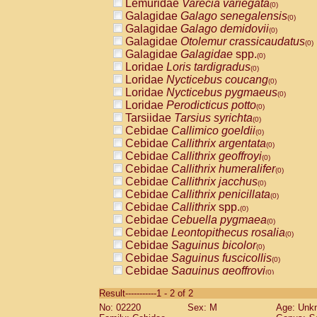
Lemuridae
Varecia variegata
(0)
Galagidae
Galago senegalensis
(0)
Galagidae
Galago demidovii
(0)
Galagidae
Otolemur crassicaudatus
(0)
Galagidae
Galagidae
spp.
(0)
Loridae
Loris tardigradus
(0)
Loridae
Nycticebus coucang
(0)
Loridae
Nycticebus pygmaeus
(0)
Loridae
Perodicticus potto
(0)
Tarsiidae
Tarsius syrichta
(0)
Cebidae
Callimico goeldii
(0)
Cebidae
Callithrix argentata
(0)
Cebidae
Callithrix geoffroyi
(0)
Cebidae
Callithrix humeralifer
(0)
Cebidae
Callithrix jacchus
(0)
Cebidae
Callithrix penicillata
(0)
Cebidae
Callithrix
spp.
(0)
Cebidae
Cebuella pygmaea
(0)
Cebidae
Leontopithecus rosalia
(0)
Cebidae
Saguinus bicolor
(0)
Cebidae
Saguinus fuscicollis
(0)
Cebidae
Saguinus geoffroyi
(0)
Cebidae
Saguinus imperator
(0)
Result-----------1 - 2 of 2
Cebidae
Saguinus labiatus
(0)
No: 02220
Sex: M
Age: Unk
Cebidae
Saguinus leucopus
(0)