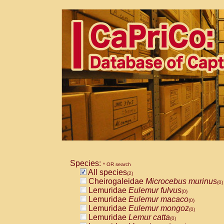
Species:
* OR search
All species
(2)
Cheirogaleidae
Microcebus murinus
(0)
Lemuridae
Eulemur fulvus
(0)
Lemuridae
Eulemur macaco
(0)
Lemuridae
Eulemur mongoz
(0)
Lemuridae
Lemur catta
(0)