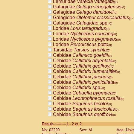
Lemuridae
Varecia variegata
(0)
Galagidae
Galago senegalensis
(0)
Galagidae
Galago demidovii
(0)
Galagidae
Otolemur crassicaudatus
(0)
Galagidae
Galagidae
spp.
(0)
Loridae
Loris tardigradus
(0)
Loridae
Nycticebus coucang
(0)
Loridae
Nycticebus pygmaeus
(0)
Loridae
Perodicticus potto
(0)
Tarsiidae
Tarsius syrichta
(0)
Cebidae
Callimico goeldii
(0)
Cebidae
Callithrix argentata
(0)
Cebidae
Callithrix geoffroyi
(0)
Cebidae
Callithrix humeralifer
(0)
Cebidae
Callithrix jacchus
(0)
Cebidae
Callithrix penicillata
(0)
Cebidae
Callithrix
spp.
(0)
Cebidae
Cebuella pygmaea
(0)
Cebidae
Leontopithecus rosalia
(0)
Cebidae
Saguinus bicolor
(0)
Cebidae
Saguinus fuscicollis
(0)
Cebidae
Saguinus geoffroyi
(0)
Cebidae
Saguinus imperator
(0)
Result-----------1 - 2 of 2
Cebidae
Saguinus labiatus
(0)
No: 02220
Sex: M
Age: Unk
Cebidae
Saguinus leucopus
(0)