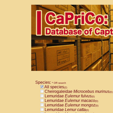
Species:
* OR search
All species
(2)
Cheirogaleidae
Microcebus murinus
(0)
Lemuridae
Eulemur fulvus
(0)
Lemuridae
Eulemur macaco
(0)
Lemuridae
Eulemur mongoz
(0)
Lemuridae
Lemur catta
(0)