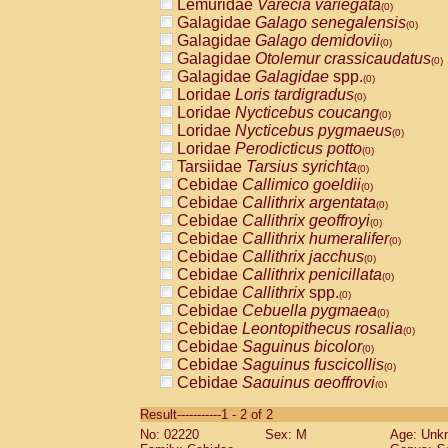
Lemuridae
Varecia variegata
(0)
Galagidae
Galago senegalensis
(0)
Galagidae
Galago demidovii
(0)
Galagidae
Otolemur crassicaudatus
(0)
Galagidae
Galagidae
spp.
(0)
Loridae
Loris tardigradus
(0)
Loridae
Nycticebus coucang
(0)
Loridae
Nycticebus pygmaeus
(0)
Loridae
Perodicticus potto
(0)
Tarsiidae
Tarsius syrichta
(0)
Cebidae
Callimico goeldii
(0)
Cebidae
Callithrix argentata
(0)
Cebidae
Callithrix geoffroyi
(0)
Cebidae
Callithrix humeralifer
(0)
Cebidae
Callithrix jacchus
(0)
Cebidae
Callithrix penicillata
(0)
Cebidae
Callithrix
spp.
(0)
Cebidae
Cebuella pygmaea
(0)
Cebidae
Leontopithecus rosalia
(0)
Cebidae
Saguinus bicolor
(0)
Cebidae
Saguinus fuscicollis
(0)
Cebidae
Saguinus geoffroyi
(0)
Cebidae
Saguinus imperator
(0)
Result-----------1 - 2 of 2
Cebidae
Saguinus labiatus
(0)
No: 02220
Sex: M
Age: Unk
Cebidae
Saguinus leucopus
(0)