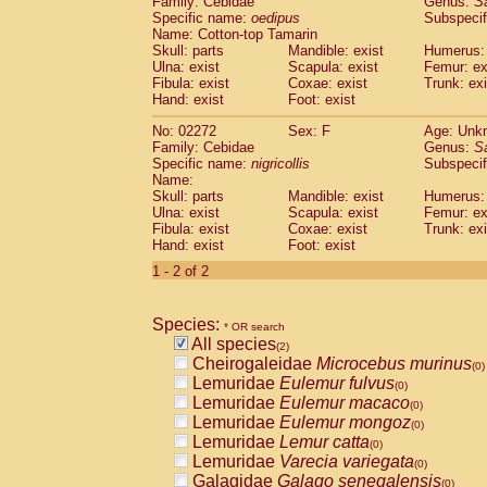
Family: Cebidae
Genus:
S
Cebidae
Saguinus midas
(0)
Specific name:
oedipus
Subspecif
Cebidae
Saguinus mystax
(0)
Name: Cotton-top Tamarin
Cebidae
Saguinus nigricollis
Skull: parts
Mandible: exist
(1)
Humerus: 
Cebidae
Saguinus oedipus
Ulna: exist
Scapula: exist
Femur: ex
(1)
Fibula: exist
Coxae: exist
Trunk: exi
Cebidae
Saguinus weddelli
(0)
Hand: exist
Foot: exist
Cebidae
Saguinus
spp.
(0)
Cebidae
Aotus trivirgatus
(0)
No: 02272
Sex: F
Age: Unk
Cebidae
Cebus albifrons
Family: Cebidae
Genus:
S
(0)
Cebidae
Cebus apella
Specific name:
nigricollis
Subspecif
(0)
Name:
Cebidae
Cebus capucinus
(0)
Skull: parts
Mandible: exist
Humerus: 
Cebidae
Cebus nigrivittatus
(0)
Ulna: exist
Scapula: exist
Femur: ex
Cebidae
Cebus
spp.
(0)
Fibula: exist
Coxae: exist
Trunk: exi
Cebidae
Saimiri boliviensis
Hand: exist
Foot: exist
(0)
Cebidae
Saimiri sciureus
(0)
1 - 2 of 2
Atelidae
Alouatta caraya
(0)
Atelidae
Alouatta fusca
(0)
Atelidae
Alouatta seniculus
Species:
(0)
* OR search
Atelidae
Alouatta
spp.
All species
(0)
(2)
Atelidae
Ateles belzebuth
Cheirogaleidae
Microcebus murinus
(0)
(0)
Atelidae
Ateles geoffroyi
Lemuridae
Eulemur fulvus
(0)
(0)
Atelidae
Ateles paniscus
Lemuridae
Eulemur macaco
(0)
(0)
Atelidae
Ateles
spp.
Lemuridae
Eulemur mongoz
(0)
(0)
Atelidae
Lagothrix lagothricha
Lemuridae
Lemur catta
(0)
(0)
Atelidae
Lagothrix lagothricha cana
Lemuridae
Varecia variegata
(0)
(0)
Pitheciidae
Cacajao calvus rubicundu
Galagidae
Galago senegalensis
(0)