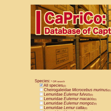
Species:
* OR search
All species
(2)
Cheirogaleidae
Microcebus murinus
(0)
Lemuridae
Eulemur fulvus
(0)
Lemuridae
Eulemur macaco
(0)
Lemuridae
Eulemur mongoz
(0)
Lemuridae
Lemur catta
(0)