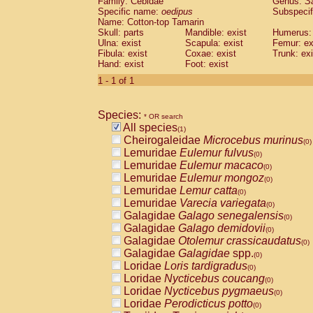
Family: Cebidae
Genus:
S
Cebidae
Saguinus midas
(0)
Specific name:
oedipus
Subspecif
Cebidae
Saguinus mystax
(0)
Name: Cotton-top Tamarin
Cebidae
Saguinus nigricollis
Skull: parts
Mandible: exist
(0)
Humerus: 
Cebidae
Saguinus oedipus
Ulna: exist
Scapula: exist
Femur: ex
(1)
Fibula: exist
Coxae: exist
Trunk: exi
Cebidae
Saguinus weddelli
(0)
Hand: exist
Foot: exist
Cebidae
Saguinus
spp.
(0)
Cebidae
Aotus trivirgatus
1 - 1 of 1
(0)
Cebidae
Cebus albifrons
(0)
Cebidae
Cebus apella
(0)
Species:
Cebidae
Cebus capucinus
* OR search
(0)
All species
Cebidae
Cebus nigrivittatus
(1)
(0)
Cheirogaleidae
Microcebus murinus
Cebidae
Cebus
spp.
(0)
(0)
Lemuridae
Eulemur fulvus
Cebidae
Saimiri boliviensis
(0)
(0)
Lemuridae
Eulemur macaco
Cebidae
Saimiri sciureus
(0)
(0)
Lemuridae
Eulemur mongoz
Atelidae
Alouatta caraya
(0)
(0)
Lemuridae
Lemur catta
Atelidae
Alouatta fusca
(0)
(0)
Lemuridae
Varecia variegata
Atelidae
Alouatta seniculus
(0)
(0)
Galagidae
Galago senegalensis
Atelidae
Alouatta
spp.
(0)
(0)
Galagidae
Galago demidovii
Atelidae
Ateles belzebuth
(0)
(0)
Galagidae
Otolemur crassicaudatus
Atelidae
Ateles geoffroyi
(0)
(0)
Galagidae
Galagidae
spp.
Atelidae
Ateles paniscus
(0)
(0)
Loridae
Loris tardigradus
Atelidae
Ateles
spp.
(0)
(0)
Loridae
Nycticebus coucang
Atelidae
Lagothrix lagothricha
(0)
(0)
Loridae
Nycticebus pygmaeus
Atelidae
Lagothrix lagothricha cana
(0)
(0)
Loridae
Perodicticus potto
Pitheciidae
Cacajao calvus rubicundu
(0)