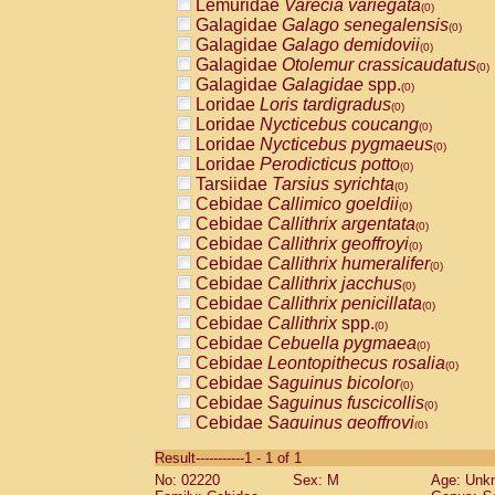
Lemuridae
Varecia variegata
(0)
Galagidae
Galago senegalensis
(0)
Galagidae
Galago demidovii
(0)
Galagidae
Otolemur crassicaudatus
(0)
Galagidae
Galagidae
spp.
(0)
Loridae
Loris tardigradus
(0)
Loridae
Nycticebus coucang
(0)
Loridae
Nycticebus pygmaeus
(0)
Loridae
Perodicticus potto
(0)
Tarsiidae
Tarsius syrichta
(0)
Cebidae
Callimico goeldii
(0)
Cebidae
Callithrix argentata
(0)
Cebidae
Callithrix geoffroyi
(0)
Cebidae
Callithrix humeralifer
(0)
Cebidae
Callithrix jacchus
(0)
Cebidae
Callithrix penicillata
(0)
Cebidae
Callithrix
spp.
(0)
Cebidae
Cebuella pygmaea
(0)
Cebidae
Leontopithecus rosalia
(0)
Cebidae
Saguinus bicolor
(0)
Cebidae
Saguinus fuscicollis
(0)
Cebidae
Saguinus geoffroyi
(0)
Cebidae
Saguinus imperator
(0)
Result-----------1 - 1 of 1
Cebidae
Saguinus labiatus
(0)
No: 02220
Sex: M
Age: Unk
Cebidae
Saguinus leucopus
(0)