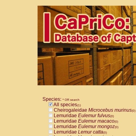
Species:
* OR search
All species
(1)
Cheirogaleidae
Microcebus murinus
(0)
Lemuridae
Eulemur fulvus
(0)
Lemuridae
Eulemur macaco
(0)
Lemuridae
Eulemur mongoz
(0)
Lemuridae
Lemur catta
(0)