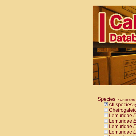
Species:
* OR search
All species
(1)
Cheirogalei
Lemuridae
E
Lemuridae
E
Lemuridae
E
Lemuridae
L