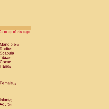
Go to top of this page.
ch
Mandible
(1)
Radius
Scapula
Tibia
(1)
Coxae
Hand
(1)
Female
(0)
Infant
(0)
Adult
(0)