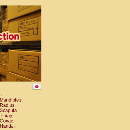
ch
Mandible
(1)
Radius
Scapula
Tibia
(1)
Coxae
Hand
(1)