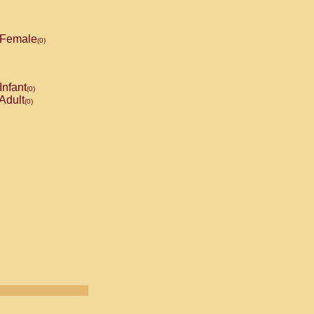
Female
(0)
Infant
(0)
Adult
(0)