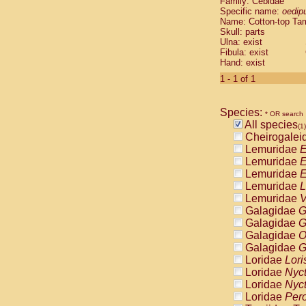
Family: Cebidae
Cebidae
Sa
Specific name:
oedip
Cebidae
Sa
Name: Cotton-top Ta
Cebidae
Sag
Skull: parts
Cebidae
Sa
Ulna: exist
Fibula: exist
Cebidae
Sag
Hand: exist
Cebidae
Sa
Cebidae
Aot
1 - 1 of 1
Cebidae
Ceb
Cebidae
Ceb
Species:
Cebidae
Ce
* OR search
All species
Cebidae
Ceb
(1)
Cheirogalei
Cebidae
Ce
Lemuridae
E
Cebidae
Sai
Lemuridae
E
Cebidae
Sai
Lemuridae
E
Atelidae
Alo
Lemuridae
L
Atelidae
Alo
Lemuridae
V
Atelidae
Alo
Galagidae
G
Atelidae
Alo
Galagidae
G
Atelidae
Ate
Galagidae
O
Atelidae
Ate
Galagidae
G
Atelidae
Ate
Loridae
Lori
Atelidae
Ate
Loridae
Nyc
Atelidae
Lag
Loridae
Nyc
Atelidae
Lag
Loridae
Pero
Pitheciidae