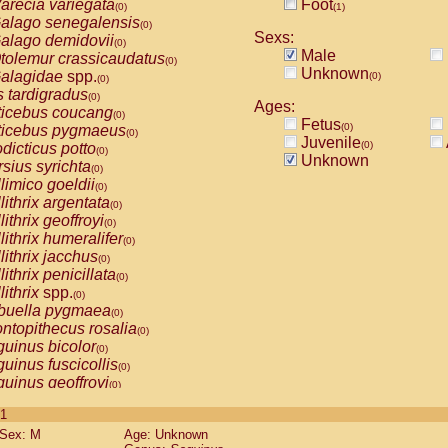
arecia variegata
Foot
(0)
(1)
alago senegalensis
(0)
Sexs:
alago demidovii
(0)
Male
tolemur crassicaudatus
(0)
Unknown
alagidae
spp.
(0)
(0)
s tardigradus
(0)
Ages:
ticebus coucang
(0)
Fetus
(0)
ticebus pygmaeus
(0)
Juvenile
(0)
dicticus potto
(0)
Unknown
rsius syrichta
(0)
limico goeldii
(0)
lithrix argentata
(0)
lithrix geoffroyi
(0)
lithrix humeralifer
(0)
lithrix jacchus
(0)
lithrix penicillata
(0)
lithrix
spp.
(0)
buella pygmaea
(0)
ntopithecus rosalia
(0)
uinus bicolor
(0)
uinus fuscicollis
(0)
uinus geoffroyi
(0)
uinus imperator
(0)
 1
uinus labiatus
(0)
Sex: M
Age: Unknown
guinus leucopus
(0)