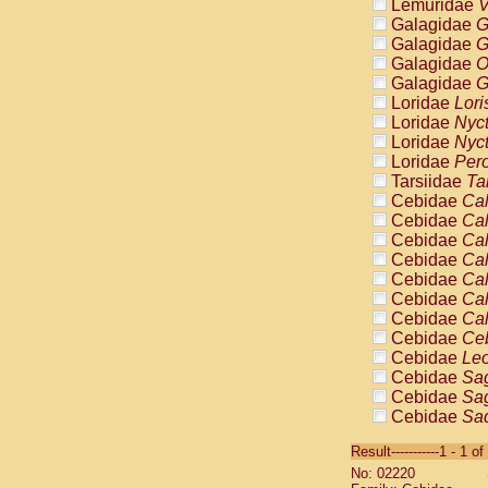
Lemuridae
V
Galagidae
G
Galagidae
G
Galagidae
O
Galagidae
G
Loridae
Lori
Loridae
Nyc
Loridae
Nyc
Loridae
Pero
Tarsiidae
Ta
Cebidae
Cal
Cebidae
Cal
Cebidae
Cal
Cebidae
Cal
Cebidae
Cal
Cebidae
Cal
Cebidae
Cal
Cebidae
Ce
Cebidae
Leo
Cebidae
Sag
Cebidae
Sag
Cebidae
Sag
Cebidae
Sag
Result-----------1 - 1 of
Cebidae
Sag
No: 02220
Cebidae
Sa