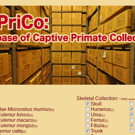
Skeletal Collection:
* AND sear
Skull
dae
Microcebus murinus
Humerus
(0)
(1)
ulemur fulvus
Ulna
(0)
(1)
ulemur macaco
Femur
(0)
(1)
ulemur mongoz
Fibula
(0)
(1)
emur catta
Trunk
(0)