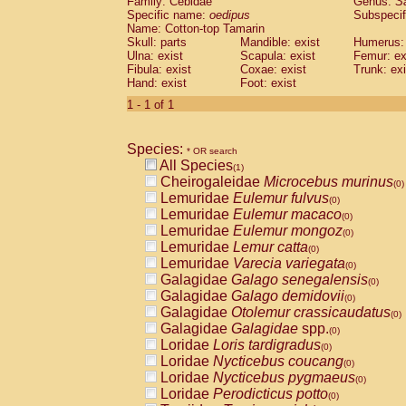
Family: Cebidae
Genus:
S
Cebidae
Saguinus midas
(0)
Specific name:
oedipus
Subspecif
Cebidae
Saguinus mystax
(0)
Name: Cotton-top Tamarin
Cebidae
Saguinus nigricollis
Skull: parts
Mandible: exist
(0)
Humerus: 
Cebidae
Saguinus oedipus
Ulna: exist
Scapula: exist
Femur: ex
(1)
Fibula: exist
Coxae: exist
Trunk: exi
Cebidae
Saguinus weddelli
(0)
Hand: exist
Foot: exist
Cebidae
Saguinus
spp.
(0)
Cebidae
Aotus trivirgatus
1 - 1 of 1
(0)
Cebidae
Cebus albifrons
(0)
Cebidae
Cebus apella
(0)
Species:
Cebidae
Cebus capucinus
* OR search
(0)
All Species
Cebidae
Cebus nigrivittatus
(1)
(0)
Cheirogaleidae
Microcebus murinus
Cebidae
Cebus
spp.
(0)
(0)
Lemuridae
Eulemur fulvus
Cebidae
Saimiri boliviensis
(0)
(0)
Lemuridae
Eulemur macaco
Cebidae
Saimiri sciureus
(0)
(0)
Lemuridae
Eulemur mongoz
Atelidae
Alouatta caraya
(0)
(0)
Lemuridae
Lemur catta
Atelidae
Alouatta fusca
(0)
(0)
Lemuridae
Varecia variegata
Atelidae
Alouatta seniculus
(0)
(0)
Galagidae
Galago senegalensis
Atelidae
Alouatta
spp.
(0)
(0)
Galagidae
Galago demidovii
Atelidae
Ateles belzebuth
(0)
(0)
Galagidae
Otolemur crassicaudatus
Atelidae
Ateles geoffroyi
(0)
(0)
Galagidae
Galagidae
spp.
Atelidae
Ateles paniscus
(0)
(0)
Loridae
Loris tardigradus
Atelidae
Ateles
spp.
(0)
(0)
Loridae
Nycticebus coucang
Atelidae
Lagothrix lagothricha
(0)
(0)
Loridae
Nycticebus pygmaeus
Atelidae
Lagothrix lagothricha cana
(0)
(0)
Loridae
Perodicticus potto
Pitheciidae
Cacajao calvus rubicundu
(0)