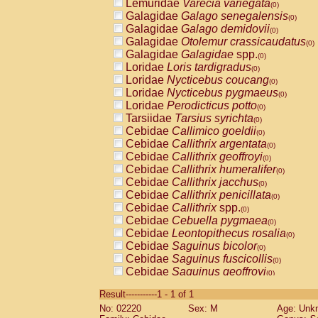
Lemuridae
Varecia variegata
(0)
Galagidae
Galago senegalensis
(0)
Galagidae
Galago demidovii
(0)
Galagidae
Otolemur crassicaudatus
(0)
Galagidae
Galagidae
spp.
(0)
Loridae
Loris tardigradus
(0)
Loridae
Nycticebus coucang
(0)
Loridae
Nycticebus pygmaeus
(0)
Loridae
Perodicticus potto
(0)
Tarsiidae
Tarsius syrichta
(0)
Cebidae
Callimico goeldii
(0)
Cebidae
Callithrix argentata
(0)
Cebidae
Callithrix geoffroyi
(0)
Cebidae
Callithrix humeralifer
(0)
Cebidae
Callithrix jacchus
(0)
Cebidae
Callithrix penicillata
(0)
Cebidae
Callithrix
spp.
(0)
Cebidae
Cebuella pygmaea
(0)
Cebidae
Leontopithecus rosalia
(0)
Cebidae
Saguinus bicolor
(0)
Cebidae
Saguinus fuscicollis
(0)
Cebidae
Saguinus geoffroyi
(0)
Cebidae
Saguinus imperator
(0)
Result-----------1 - 1 of 1
Cebidae
Saguinus labiatus
(0)
No: 02220
Sex: M
Age: Unk
Cebidae
Saguinus leucopus
(0)