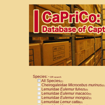
Species:
* OR search
All Species
(1)
Cheirogaleidae
Microcebus murinus
(0)
Lemuridae
Eulemur fulvus
(0)
Lemuridae
Eulemur macaco
(0)
Lemuridae
Eulemur mongoz
(0)
Lemuridae
Lemur catta
(0)