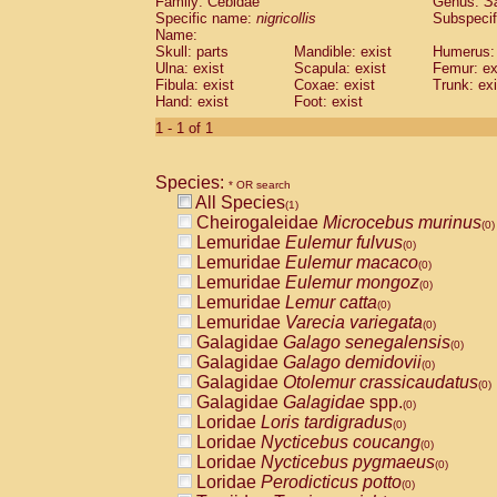
Family: Cebidae
Genus:
S
Cebidae
Saguinus midas
(0)
Specific name:
nigricollis
Subspecif
Cebidae
Saguinus mystax
(0)
Name:
Cebidae
Saguinus nigricollis
Skull: parts
Mandible: exist
(1)
Humerus: 
Cebidae
Saguinus oedipus
Ulna: exist
Scapula: exist
Femur: ex
(0)
Fibula: exist
Coxae: exist
Trunk: exi
Cebidae
Saguinus weddelli
(0)
Hand: exist
Foot: exist
Cebidae
Saguinus
spp.
(0)
Cebidae
Aotus trivirgatus
1 - 1 of 1
(0)
Cebidae
Cebus albifrons
(0)
Cebidae
Cebus apella
(0)
Species:
Cebidae
Cebus capucinus
* OR search
(0)
All Species
Cebidae
Cebus nigrivittatus
(1)
(0)
Cheirogaleidae
Microcebus murinus
Cebidae
Cebus
spp.
(0)
(0)
Lemuridae
Eulemur fulvus
Cebidae
Saimiri boliviensis
(0)
(0)
Lemuridae
Eulemur macaco
Cebidae
Saimiri sciureus
(0)
(0)
Lemuridae
Eulemur mongoz
Atelidae
Alouatta caraya
(0)
(0)
Lemuridae
Lemur catta
Atelidae
Alouatta fusca
(0)
(0)
Lemuridae
Varecia variegata
Atelidae
Alouatta seniculus
(0)
(0)
Galagidae
Galago senegalensis
Atelidae
Alouatta
spp.
(0)
(0)
Galagidae
Galago demidovii
Atelidae
Ateles belzebuth
(0)
(0)
Galagidae
Otolemur crassicaudatus
Atelidae
Ateles geoffroyi
(0)
(0)
Galagidae
Galagidae
spp.
Atelidae
Ateles paniscus
(0)
(0)
Loridae
Loris tardigradus
Atelidae
Ateles
spp.
(0)
(0)
Loridae
Nycticebus coucang
Atelidae
Lagothrix lagothricha
(0)
(0)
Loridae
Nycticebus pygmaeus
Atelidae
Lagothrix lagothricha cana
(0)
(0)
Loridae
Perodicticus potto
Pitheciidae
Cacajao calvus rubicundu
(0)