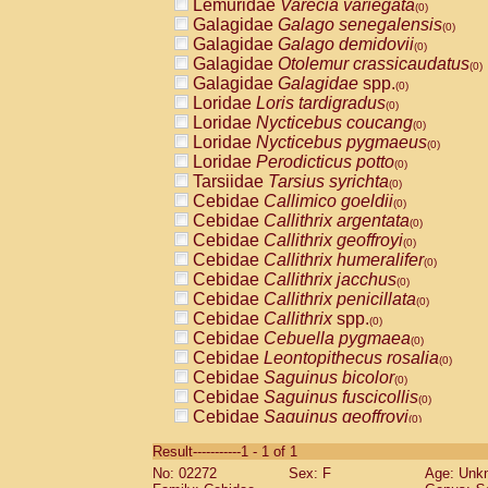
Lemuridae
Varecia variegata
(0)
Galagidae
Galago senegalensis
(0)
Galagidae
Galago demidovii
(0)
Galagidae
Otolemur crassicaudatus
(0)
Galagidae
Galagidae
spp.
(0)
Loridae
Loris tardigradus
(0)
Loridae
Nycticebus coucang
(0)
Loridae
Nycticebus pygmaeus
(0)
Loridae
Perodicticus potto
(0)
Tarsiidae
Tarsius syrichta
(0)
Cebidae
Callimico goeldii
(0)
Cebidae
Callithrix argentata
(0)
Cebidae
Callithrix geoffroyi
(0)
Cebidae
Callithrix humeralifer
(0)
Cebidae
Callithrix jacchus
(0)
Cebidae
Callithrix penicillata
(0)
Cebidae
Callithrix
spp.
(0)
Cebidae
Cebuella pygmaea
(0)
Cebidae
Leontopithecus rosalia
(0)
Cebidae
Saguinus bicolor
(0)
Cebidae
Saguinus fuscicollis
(0)
Cebidae
Saguinus geoffroyi
(0)
Cebidae
Saguinus imperator
(0)
Result-----------1 - 1 of 1
Cebidae
Saguinus labiatus
(0)
No: 02272
Sex: F
Age: Unk
Cebidae
Saguinus leucopus
(0)