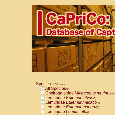
Species:
* OR search
All Species
(1)
Cheirogaleidae
Microcebus murinus
(0)
Lemuridae
Eulemur fulvus
(0)
Lemuridae
Eulemur macaco
(0)
Lemuridae
Eulemur mongoz
(0)
Lemuridae
Lemur catta
(0)